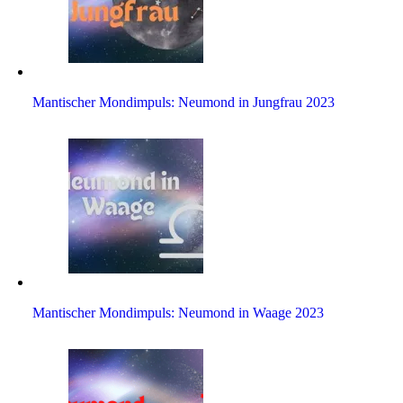
Man­ti­scher Mond­im­puls: Neu­mond in Jung­frau 2023
Man­ti­scher Mond­im­puls: Neu­mond in Waage 2023