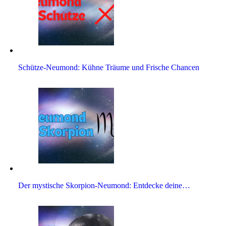
Schütze-Neu­mond: Kühne Träume und Fri­sche Chancen
Der mysti­sche Skor­pion-Neu­mond: Ent­decke deine…