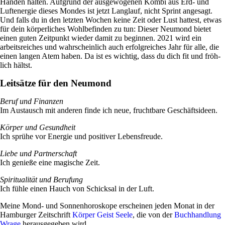
Händen halten. Auf­grund der aus­ge­wo­genen Kombi aus Erd- und
Luft­energie dieses Mondes ist jetzt Lang­lauf, nicht Sprint ange­sagt.
Und falls du in den letzten Wochen keine Zeit oder Lust hat­test, etwas
für dein kör­per­li­ches Wohl­be­finden zu tun: Dieser Neu­mond bietet
einen guten Zeit­punkt wieder damit zu beginnen. 2021 wird ein
arbeits­rei­ches und wahr­schein­lich auch erfolg­rei­ches Jahr für alle, die
einen langen Atem haben. Da ist es wichtig, dass du dich fit und fröh­
lich hältst.
Leit­sätze für den Neumond
Beruf und Finanzen
Im Aus­tausch mit anderen finde ich neue, frucht­bare Geschäftsideen.
Körper und Gesundheit
Ich sprühe vor Energie und posi­tiver Lebensfreude.
Liebe und Partnerschaft
Ich genieße eine magi­sche Zeit.
Spi­ri­tua­lität und Berufung
Ich fühle einen Hauch von Schicksal in der Luft.
Meine Mond- und Son­nen­ho­ro­skope erscheinen jeden Monat in der
Ham­burger Zeit­schrift
Körper Geist Seele
, die von der
Buch­hand­lung
Wrage
her­aus­ge­geben wird.