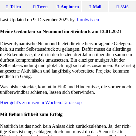
Teilen
Tweet
Anpinnen
Mail
SMS
Last Updated on 9. Dezember 2025 by
Tarot­wissen
Meine Gedanken zu Neumond im Steinbock am 13.01.2021
Dieser dyna­mi­sche Neu­mond bietet dir eine her­vor­ra­gende Gele­gen­
heit, zu mehr Selbst­aus­druck zu gelangen. Dafür musst du aller­dings
die Erkennt­nisse, die du in den letzten drei Jahren über dich sam­meln
durf­test kom­pro­misslos umzu­setzen. Ein ein­ziger mutiger Akt der
Selbst­über­win­dung und plötz­lich fügt sich alles zusammen: Kurz­fri­stig
ange­setzte Akti­vi­täten und lang­fri­stig vor­be­rei­tete Pro­jekte kommen
end­lich in Gang.
Was bisher stockte, kommt in Fluß und Hin­der­nisse, die vorher noch
unüber­windbar schienen, lassen sich überwinden.
Hier geht’s zu unserem Wochen-Tarotskop
Mit Beharrlichkeit zum Erfolg
Natür­lich ist das noch kein Anlass dich zurück­zu­lehnen. Ja, der rich­
tige Kurs ist ein­ge­schlagen, doch nun musst du das Steuer fest in