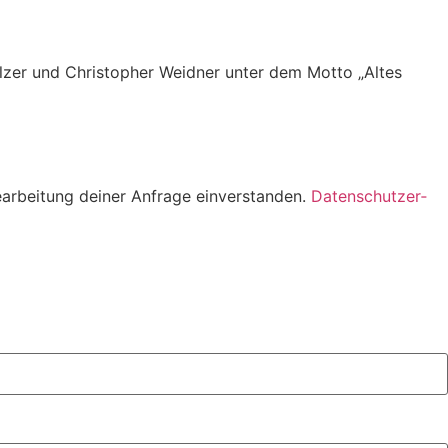
zer und Chri­sto­pher Weidner unter dem Motto „Altes
­bei­tung deiner Anfrage ein­ver­standen.
Daten­schutz­er­