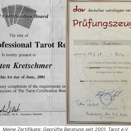
Meine Zer­ti­fi­kate: Geprüfte Bera­tung seit 2001. Tarot e.V.