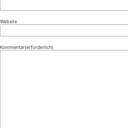
Web­site
Kom­mentar
(erfor­der­lich)