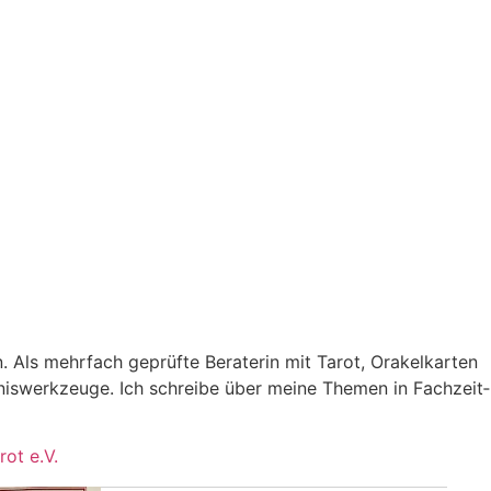
in. Als mehr­fach geprüfte Bera­terin mit Tarot, Ora­kel­karten
t­nis­werk­zeuge. Ich schreibe über meine Themen in Fach­zeit­
rot e.V.