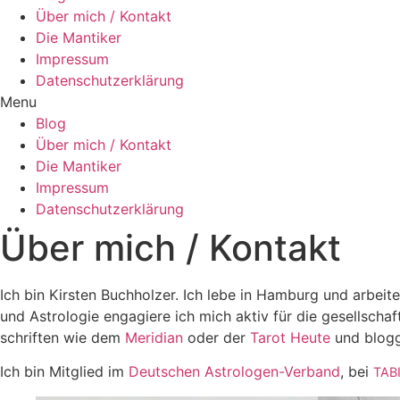
Über mich / Kontakt
Die Mantiker
Impressum
Datenschutzerklärung
Menu
Blog
Über mich / Kontakt
Die Mantiker
Impressum
Datenschutzerklärung
Über mich / Kontakt
Ich bin Kir­sten Buch­holzer. Ich lebe in Ham­burg und arbeit
und Astro­logie enga­giere ich mich aktiv für die gesell­schaf
schriften wie dem
Meri­dian
oder der
Tarot Heute
und blogge
Ich bin Mit­glied im
Deut­schen Astro­logen-Ver­band
, bei
TAB