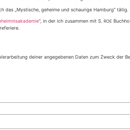
rch das „Mysti­sche, geheime und schau­rige Ham­burg“ tätig.
heim­nis­aka­demie
“, in der ich zusammen mit S.
Buch­hol
ROE
eferiere.
r­ar­bei­tung deiner ange­ge­benen Daten zum Zweck der Bear