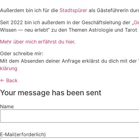
Außerdem bin ich für die
Stadt­spürer
als Gäste­füh­rerin du
Seit 2022 bin ich außerdem in der Geschäfts­lei­tung der „
Ge
Wissen — neu erlebt“ zu den Themen Astro­logie und Tarot r
Mehr über mich erfährst du hier
.
Oder schreibe mir:
Mit dem Absenden deiner Anfrage erklärst du dich mit der Ve
klä­rung
← Back
Your message has been sent
Name
E‑Mail
(erfor­der­lich)