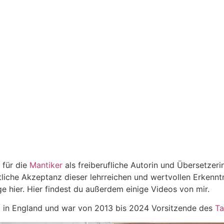
e für die
Man­tiker
als frei­be­ruf­liche Autorin und Über­set­zer
t­liche Akzep­tanz dieser lehr­rei­chen und wert­vollen Erkenn
 hier. Hier fin­dest du außerdem einige Videos von mir.
in Eng­land und war von 2013 bis 2024 Vor­sit­zende des
Ta
I