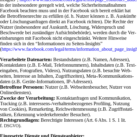
in der ins­be­son­dere gere­gelt wird, welche Sicher­heits­maß­nahmen
Face­book beachten muss und in der Face­book sich bereit erklärt hat
die Betrof­fe­nen­rechte zu erfüllen (d. h. Nutzer können z. B. Aus­künfte
oder Löschungs­an­fragen direkt an Face­book richten). Die Rechte der
Nutzer (ins­be­son­dere auf Aus­kunft, Löschung, Wider­spruch und
Beschwerde bei zustän­diger Auf­sichts­be­hörde), werden durch die Ver­
ein­ba­rungen mit Face­book nicht ein­ge­schränkt. Wei­tere Hin­weise
finden sich in den “Infor­ma­tionen zu Seiten-Insights”
(
https://www.facebook.com/legal/terms/information_about_page_insig
Ver­ar­bei­tete Daten­arten:
Bestands­daten (z.B. Namen, Adressen),
Kon­takt­daten (z.B. E‑Mail, Tele­fon­num­mern), Inhalts­daten (z.B. Text­
ein­gaben, Foto­gra­fien, Videos), Nut­zungs­daten (z.B. besuchte Web­
seiten, Inter­esse an Inhalten, Zugriffs­zeiten), Meta-/Kom­mu­ni­ka­ti­ons­
daten (z.B. Geräte-Infor­ma­tionen, IP-Adressen).
Betrof­fene Per­sonen:
Nutzer (z.B. Web­sei­ten­be­su­cher, Nutzer von
Onlinediensten).
Zwecke der Ver­ar­bei­tung:
Kon­takt­an­fragen und Kom­mu­ni­ka­tion,
Tracking (z.B. inter­es­sens-/ver­hal­tens­be­zo­genes Pro­filing, Nut­zung
von Coo­kies), Remar­ke­ting, Reich­wei­ten­mes­sung (z.B. Zugriffs­sta­ti­
stiken, Erken­nung wie­der­keh­render Besucher).
Rechts­grund­lagen:
Berech­tigte Inter­essen (Art. 6 Abs. 1 S. 1 lit.
f.
).
DSGVO
Ein­ge­setzte Dienste und Diensteanbieter: