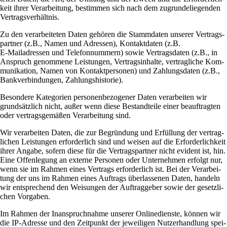
keit ihrer Ver­ar­bei­tung, bestimmen sich nach dem zugrun­de­lie­genden
Vertragsverhältnis.
Zu den ver­ar­bei­teten Daten gehören die Stamm­daten unserer Ver­trags­
partner (z.B., Namen und Adressen), Kon­takt­daten (z.B.
E‑Mailadressen und Tele­fon­num­mern) sowie Ver­trags­daten (z.B., in
Anspruch genom­mene Lei­stungen, Ver­trags­in­halte, ver­trag­liche Kom­
mu­ni­ka­tion, Namen von Kon­takt­per­sonen) und Zah­lungs­daten (z.B.,
Bank­ver­bin­dungen, Zahlungshistorie).
Beson­dere Kate­go­rien per­so­nen­be­zo­gener Daten ver­ar­beiten wir
grund­sätz­lich nicht, außer wenn diese Bestand­teile einer beauf­tragten
oder ver­trags­ge­mäßen Ver­ar­bei­tung sind.
Wir ver­ar­beiten Daten, die zur Begrün­dung und Erfül­lung der ver­trag­
li­chen Lei­stungen erfor­der­lich sind und weisen auf die Erfor­der­lich­keit
ihrer Angabe, sofern diese für die Ver­trags­partner nicht evi­dent ist, hin.
Eine Offen­le­gung an externe Per­sonen oder Unter­nehmen erfolgt nur,
wenn sie im Rahmen eines Ver­trags erfor­der­lich ist. Bei der Ver­ar­bei­
tung der uns im Rahmen eines Auf­trags über­las­senen Daten, han­deln
wir ent­spre­chend den Wei­sungen der Auf­trag­geber sowie der gesetz­li­
chen Vorgaben.
Im Rahmen der Inan­spruch­nahme unserer Online­dienste, können wir
die IP-Adresse und den Zeit­punkt der jewei­ligen Nut­zer­hand­lung spei­