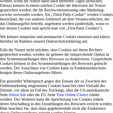
werden, wenn die Nutzer diese nach meh­reren Tagen auf­su­chen.
Ebenso können in einem sol­chen Cookie die Inter­essen der Nutzer
gespei­chert werden, die für Reich­wei­ten­mes­sung oder Mar­ke­ting­
zwecke ver­wendet werden. Als „Third-Party-Cookie“ werden Coo­kies
bezeichnet, die von anderen Anbie­tern als dem Ver­ant­wort­li­chen, der
das Online­an­gebot betreibt, ange­boten werden (andern­falls, wenn es
nur dessen Coo­kies sind spricht man von „First-Party Cookies“).
Wir können tem­po­räre und per­ma­nente Coo­kies ein­setzen und klären
hier­über im Rahmen unserer Daten­schutz­er­klä­rung auf.
Falls die Nutzer nicht möchten, dass Coo­kies auf ihrem Rechner
gespei­chert werden, werden sie gebeten die ent­spre­chende Option in
den System­ein­stel­lungen ihres Brow­sers zu deak­ti­vieren. Gespei­cherte
Coo­kies können in den System­ein­stel­lungen des Brow­sers gelöscht
werden. Der Aus­schluss von Coo­kies kann zu Funk­ti­ons­ein­schrän­
kungen dieses Online­an­ge­botes führen.
Ein gene­reller Wider­spruch gegen den Ein­satz der zu Zwecken des
Online­mar­ke­ting ein­ge­setzten Coo­kies kann bei einer Viel­zahl der
Dienste, vor allem im Fall des Trackings, über die US-ame­ri­ka­ni­sche
Seite
About Ads
oder die EU-Seite
Your Online Choice
erklärt
werden. Des Wei­teren kann die Spei­che­rung von Coo­kies mit­tels
deren Abschal­tung in den Ein­stel­lungen des Brow­sers erreicht werden.
Bitte beachten Sie, dass dann gege­be­nen­falls nicht alle Funk­tionen
dieses Online­an­ge­botes genutzt werden können.