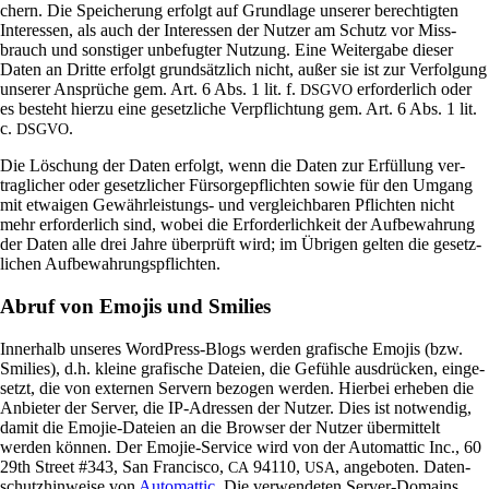
chern. Die Spei­che­rung erfolgt auf Grund­lage unserer berech­tigten
Inter­essen, als auch der Inter­essen der Nutzer am Schutz vor Miss­
brauch und son­stiger unbe­fugter Nut­zung. Eine Wei­ter­gabe dieser
Daten an Dritte erfolgt grund­sätz­lich nicht, außer sie ist zur Ver­fol­gung
unserer Ansprüche gem. Art. 6 Abs. 1 lit. f.
erfor­der­lich oder
DSGVO
es besteht hierzu eine gesetz­liche Ver­pflich­tung gem. Art. 6 Abs. 1 lit.
c.
.
DSGVO
Die Löschung der Daten erfolgt, wenn die Daten zur Erfül­lung ver­
trag­li­cher oder gesetz­li­cher Für­sor­ge­pflichten sowie für den Umgang
mit etwa­igen Gewähr­lei­stungs- und ver­gleich­baren Pflichten nicht
mehr erfor­der­lich sind, wobei die Erfor­der­lich­keit der Auf­be­wah­rung
der Daten alle drei Jahre über­prüft wird; im Übrigen gelten die gesetz­
li­chen Aufbewahrungspflichten.
Abruf von Emojis und Smilies
Inner­halb unseres Word­Press-Blogs werden gra­fi­sche Emojis (bzw.
Smi­lies), d.h. kleine gra­fi­sche Dateien, die Gefühle aus­drücken, ein­ge­
setzt, die von externen Ser­vern bezogen werden. Hierbei erheben die
Anbieter der Server, die IP-Adressen der Nutzer. Dies ist not­wendig,
damit die Emojie-Dateien an die Browser der Nutzer über­mit­telt
werden können. Der Emojie-Ser­vice wird von der Auto­mattic Inc., 60
29th Street #343, San Fran­cisco,
94110,
, ange­boten. Daten­
CA
USA
schutz­hin­weise von
Auto­mattic
. Die ver­wen­deten Server-Domains