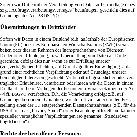
Sofern wir Dritte mit der Ver­ar­bei­tung von Daten auf Grund­lage eines
sog. „Auf­trags­ver­ar­bei­tungs­ver­trages“ beauf­tragen, geschieht dies auf
Grund­lage des Art. 28
.
DSGVO
Übermittlungen in Drittländer
Sofern wir Daten in einem Dritt­land (d.h. außer­halb der Euro­päi­schen
Union (
) oder des Euro­päi­schen Wirt­schafts­raums (
)) ver­ar­
EU
EWR
beiten oder dies im Rahmen der Inan­spruch­nahme von Dien­sten
Dritter oder Offen­le­gung, bzw. Über­mitt­lung von Daten an Dritte
geschieht, erfolgt dies nur, wenn es zur Erfül­lung unserer
(vor)vertraglichen Pflichten, auf Grund­lage Ihrer Ein­wil­li­gung, auf­
grund einer recht­li­chen Ver­pflich­tung oder auf Grund­lage unserer
berech­tigten Inter­essen geschieht. Vor­be­halt­lich gesetz­li­cher oder ver­
trag­li­cher Erlaub­nisse, ver­ar­beiten oder lassen wir die Daten in einem
Dritt­land nur beim Vor­liegen der beson­deren Vor­aus­set­zungen der Art.
44 ff.
ver­ar­beiten. D.h. die Ver­ar­bei­tung erfolgt z.B. auf
DSGVO
Grund­lage beson­derer Garan­tien, wie der offi­ziell aner­kannten Fest­
stel­lung eines der
ent­spre­chenden Daten­schutz­ni­veaus (z.B. für die
EU
durch das „Pri­vacy Shield“) oder Beach­tung offi­ziell aner­kannter
USA
spe­zi­eller ver­trag­li­cher Ver­pflich­tungen (so genannte „Stan­dard­ver­
trags­klau­seln“).
Rechte der betroffenen Personen