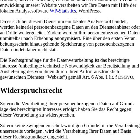
ent­wick­lung unserer Web­site ver­ar­beiten wir Ihre Daten mit Hilfe der
lokalen Ana­ly­se­soft­ware
WP-Sta­tis­tics
, Word­Press.
Da es sich bei diesem Dienst um ein lokales Ana­ly­se­tool han­delt,
werden kei­nerlei per­so­nen­be­zo­gene Daten an den Dien­ste­an­bieter oder
an Dritte wei­ter­ge­leitet. Zudem werden Ihre per­so­nen­be­zo­genen Daten
unmit­telbar nach Erhe­bung anony­mi­siert. Eine über den ersten Ver­ar­
bei­tungs­schritt hin­aus­ge­hende Spei­che­rung von per­so­nen­be­zo­genen
Daten findet daher nicht statt.
Die Rechts­grund­lage für die Daten­ver­ar­bei­tung ist das berech­tigte
Inter­esse (unbe­dingte tech­ni­sche Not­wen­dig­keit zur Bereit­stel­lung und
Aus­lie­fe­rung des von ihnen durch Ihren Aufruf aus­drück­lich
gewünschten Dien­stes “Web­site”) gemäß Art. 6 Abs. 1 lit. f
.
DSGVO
Widerspruchsrecht
Sofern die Ver­ar­bei­tung Ihrer per­so­nen­be­zo­genen Daten auf Grund­
lage des berech­tigten Inter­esses erfolgt, haben Sie das Recht gegen
dieser Ver­ar­bei­tung zu widersprechen.
Sofern keine zwin­genden schutz­wür­digen Gründe für die Ver­ar­bei­tung
unse­rer­seits vor­liegen, wird die Ver­ar­bei­tung Ihrer Daten auf Basis
dieser Rechts­grund­lage eingestellt.