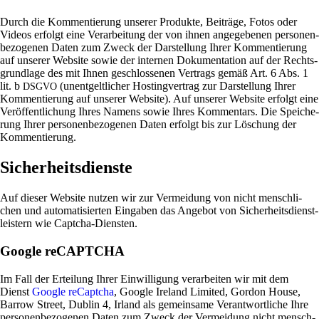
Durch die Kom­men­tie­rung unserer Pro­dukte, Bei­träge, Fotos oder
Videos erfolgt eine Ver­ar­bei­tung der von ihnen ange­ge­benen per­so­nen­
be­zo­genen Daten zum Zweck der Dar­stel­lung Ihrer Kom­men­tie­rung
auf unserer Web­site sowie der internen Doku­men­ta­tion auf der Rechts­
grund­lage des mit Ihnen geschlos­senen Ver­trags gemäß Art. 6 Abs. 1
lit. b
(unent­gelt­li­cher Hosting­ver­trag zur Dar­stel­lung Ihrer
DSGVO
Kom­men­tie­rung auf unserer Web­site). Auf unserer Web­site erfolgt eine
Ver­öf­fent­li­chung Ihres Namens sowie Ihres Kom­men­tars. Die Spei­che­
rung Ihrer per­so­nen­be­zo­genen Daten erfolgt bis zur Löschung der
Kommentierung.
Sicherheitsdienste
Auf dieser Web­site nutzen wir zur Ver­mei­dung von nicht mensch­li­
chen und auto­ma­ti­sierten Ein­gaben das Angebot von Sicher­heits­dienst­
lei­stern wie Captcha-Diensten.
Google reCAPTCHA
Im Fall der Ertei­lung Ihrer Ein­wil­li­gung ver­ar­beiten wir mit dem
Dienst
Google reCaptcha
, Google Ire­land Limited, Gordon House,
Barrow Street, Dublin 4, Irland als gemein­same Ver­ant­wort­liche Ihre
per­so­nen­be­zo­genen Daten zum Zweck der Ver­mei­dung nicht mensch­