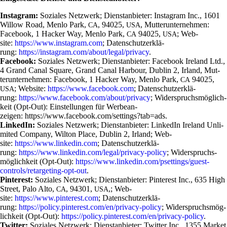
Insta­gram:
Soziales Netz­werk; Dienst­an­bieter: Insta­gram Inc., 1601
Willow Road, Menlo Park,
, 94025,
, Mut­ter­un­ter­nehmen:
CA
USA
Face­book, 1 Hacker Way, Menlo Park,
94025,
; Web­
CA
USA
site:
https://www.instagram.com
; Daten­schutz­er­klä­
rung:
https://instagram.com/about/legal/privacy
.
Face­book:
Soziales Netz­werk; Dienst­an­bieter: Face­book Ire­land Ltd.,
4 Grand Canal Square, Grand Canal Har­bour, Dublin 2, Irland, Mut­
ter­un­ter­nehmen: Face­book, 1 Hacker Way, Menlo Park,
94025,
CA
; Web­site:
https://www.facebook.com
; Daten­schutz­er­klä­
USA
rung:
https://www.facebook.com/about/privacy
; Wider­spruchs­mög­lich­
keit (Opt-Out): Ein­stel­lungen für Wer­be­an­
zeigen: https://www.facebook.com/settings?tab=ads.
Lin­kedIn:
Soziales Netz­werk; Dienst­an­bieter: Lin­kedIn Ire­land Unli­
mited Com­pany, Wilton Place, Dublin 2, Irland; Web­
site:
https://www.linkedin.com
; Daten­schutz­er­klä­
rung:
https://www.linkedin.com/legal/privacy-policy
; Wider­spruchs­
mög­lich­keit (Opt-Out):
https://www.linkedin.com/psettings/guest-
controls/retargeting-opt-out
.
Pin­te­rest:
Soziales Netz­werk; Dienst­an­bieter: Pin­te­rest Inc., 635 High
Street, Palo Alto,
, 94301,
,; Web­
CA
USA
site:
https://www.pinterest.com
; Daten­schutz­er­klä­
rung:
https://policy.pinterest.com/en/privacy-policy
; Wider­spruchs­mög­
lich­keit (Opt-Out):
https://policy.pinterest.com/en/privacy-policy
.
Twitter:
Soziales Netz­werk; Dienst­an­bieter: Twitter Inc., 1355 Market