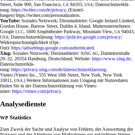
Street, Suite 900, San Fran­cisco,
94103,
; Daten­schutz­er­klä­
CA
USA
rung:
https://twitter.com/de/privacy
, (Ein­stel­
lungen) https://twitter.com/personalization.
You­Tube:
Soziales Netz­werk; Dienst­an­bieter: Google Ire­land Limited,
Gordon House, Barrow Street, Dublin 4, Irland, Mut­ter­un­ter­nehmen:
Google
, 1600 Amphi­theatre Parkway, Moun­tain View,
94043,
LLC
CA
; Daten­schutz­er­klä­rung:
https://policies.google.com/privacy
;
USA
Wider­spruchs­mög­lich­keit (Opt-
Out):
https://adssettings.google.com/authenticated
.
Xing:
Soziales Netz­werk; Dienst­an­bieter:
, Damm­tor­straße
XING
AG
29–32, 20354 Ham­burg, Deutsch­land; Web­site:
https://www.xing.de
;
Daten­schutz­er­klä­
rung:
https://privacy.xing.com/de/datenschutzerklaerung
.
Vimeo (Vimeo Inc., 555 West 18th Street, New York, New York
10011,
.) Wei­tere Infor­ma­tionen zum Umgang mit Nut­zer­daten
USA
finden Sie in der Daten­schutz­er­klä­rung von Vimeo
unter:
https://vimeo.com/privacy
.
Analysedienste
Statistics
WP
Zum Zweck der Suche und Ana­lyse von Feh­lern, der Aus­wer­tung der
Nut­zung und der Ablei­tung von Maß­nahmen zur zukünf­tigen Wei­ter­