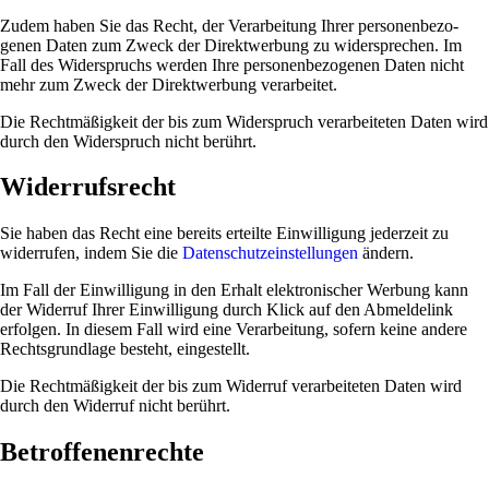
Zudem haben Sie das Recht, der Ver­ar­bei­tung Ihrer per­so­nen­be­zo­
genen Daten zum Zweck der Direkt­wer­bung zu wider­spre­chen. Im
Fall des Wider­spruchs werden Ihre per­so­nen­be­zo­genen Daten nicht
mehr zum Zweck der Direkt­wer­bung verarbeitet.
Die Recht­mä­ßig­keit der bis zum Wider­spruch ver­ar­bei­teten Daten wird
durch den Wider­spruch nicht berührt.
Widerrufsrecht
Sie haben das Recht eine bereits erteilte Ein­wil­li­gung jeder­zeit zu
wider­rufen, indem Sie die
Daten­schutz­ein­stel­lungen
ändern.
Im Fall der Ein­wil­li­gung in den Erhalt elek­tro­ni­scher Wer­bung kann
der Widerruf Ihrer Ein­wil­li­gung durch Klick auf den Abmel­de­link
erfolgen. In diesem Fall wird eine Ver­ar­bei­tung, sofern keine andere
Rechts­grund­lage besteht, eingestellt.
Die Recht­mä­ßig­keit der bis zum Widerruf ver­ar­bei­teten Daten wird
durch den Widerruf nicht berührt.
Betroffenenrechte