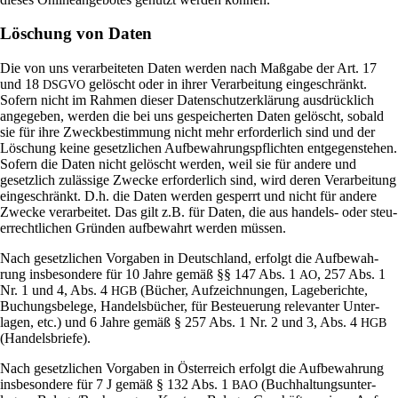
Löschung von Daten
Die von uns ver­ar­bei­teten Daten werden nach Maß­gabe der Art. 17
und 18
gelöscht oder in ihrer Ver­ar­bei­tung ein­ge­schränkt.
DSGVO
Sofern nicht im Rahmen dieser Daten­schutz­er­klä­rung aus­drück­lich
ange­geben, werden die bei uns gespei­cherten Daten gelöscht, sobald
sie für ihre Zweck­be­stim­mung nicht mehr erfor­der­lich sind und der
Löschung keine gesetz­li­chen Auf­be­wah­rungs­pflichten ent­ge­gen­stehen.
Sofern die Daten nicht gelöscht werden, weil sie für andere und
gesetz­lich zuläs­sige Zwecke erfor­der­lich sind, wird deren Ver­ar­bei­tung
ein­ge­schränkt. D.h. die Daten werden gesperrt und nicht für andere
Zwecke ver­ar­beitet. Das gilt z.B. für Daten, die aus han­dels- oder steu­
er­recht­li­chen Gründen auf­be­wahrt werden müssen.
Nach gesetz­li­chen Vor­gaben in Deutsch­land, erfolgt die Auf­be­wah­
rung ins­be­son­dere für 10 Jahre gemäß §§ 147 Abs. 1
, 257 Abs. 1
AO
Nr. 1 und 4, Abs. 4
(Bücher, Auf­zeich­nungen, Lage­be­richte,
HGB
Buchungs­be­lege, Han­dels­bü­cher, für Besteue­rung rele­vanter Unter­
lagen, etc.) und 6 Jahre gemäß § 257 Abs. 1 Nr. 2 und 3, Abs. 4
HGB
(Han­dels­briefe).
Nach gesetz­li­chen Vor­gaben in Öster­reich erfolgt die Auf­be­wah­rung
ins­be­son­dere für 7 J gemäß § 132 Abs. 1
(Buch­hal­tungs­un­ter­
BAO