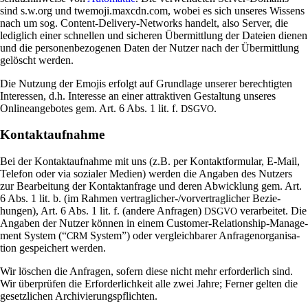
sind s.w.org und twemoji.maxcdn.com, wobei es sich unseres Wis­sens
nach um sog. Con­tent-Deli­very-Net­works han­delt, also Server, die
ledig­lich einer schnellen und sicheren Über­mitt­lung der Dateien dienen
und die per­so­nen­be­zo­genen Daten der Nutzer nach der Über­mitt­lung
gelöscht werden.
Die Nut­zung der Emojis erfolgt auf Grund­lage unserer berech­tigten
Inter­essen, d.h. Inter­esse an einer attrak­tiven Gestal­tung unseres
Online­an­ge­botes gem. Art. 6 Abs. 1 lit. f.
.
DSGVO
Kontaktaufnahme
Bei der Kon­takt­auf­nahme mit uns (z.B. per Kon­takt­for­mular, E‑Mail,
Telefon oder via sozialer Medien) werden die Angaben des Nut­zers
zur Bear­bei­tung der Kon­takt­an­frage und deren Abwick­lung gem. Art.
6 Abs. 1 lit. b. (im Rahmen ver­trag­li­cher-/vor­ver­trag­li­cher Bezie­
hungen), Art. 6 Abs. 1 lit. f. (andere Anfragen)
ver­ar­beitet. Die
DSGVO
Angaben der Nutzer können in einem Cus­tomer-Rela­ti­on­ship-Manage­
ment System (“
System”) oder ver­gleich­barer Anfra­gen­or­ga­ni­sa­
CRM
tion gespei­chert werden.
Wir löschen die Anfragen, sofern diese nicht mehr erfor­der­lich sind.
Wir über­prüfen die Erfor­der­lich­keit alle zwei Jahre; Ferner gelten die
gesetz­li­chen Archivierungspflichten.