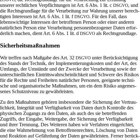
unserer recht­li­chen Ver­pflich­tungen ist Art. 6 Abs. 1 lit. c
, und
DSGVO
die Rechts­grund­lage für die Ver­ar­bei­tung zur Wah­rung unserer berech­
tigten Inter­essen ist Art. 6 Abs. 1 lit. f
. Für den Fall, dass
DSGVO
lebens­wich­tige Inter­essen der betrof­fenen Person oder einer anderen
natür­li­chen Person eine Ver­ar­bei­tung per­so­nen­be­zo­gener Daten erfor­
der­lich machen, dient Art. 6 Abs. 1 lit. d
als Rechtsgrundlage.
DSGVO
Sicherheitsmaßnahmen
Wir treffen nach Maß­gabe des Art. 32
unter Berück­sich­ti­gung
DSGVO
des Stands der Technik, der Imple­men­tie­rungs­ko­sten und der Art, des
Umfangs, der Umstände und der Zwecke der Ver­ar­bei­tung sowie der
unter­schied­li­chen Ein­tritts­wahr­schein­lich­keit und Schwere des Risikos
für die Rechte und Frei­heiten natür­li­cher Per­sonen, geeig­nete tech­ni­
sche und orga­ni­sa­to­ri­sche Maß­nahmen, um ein dem Risiko ange­mes­
senes Schutz­ni­veau zu gewährleisten.
Zu den Maß­nahmen gehören ins­be­son­dere die Siche­rung der Ver­trau­
lich­keit, Inte­grität und Ver­füg­bar­keit von Daten durch Kon­trolle des
phy­si­schen Zugangs zu den Daten, als auch des sie betref­fenden
Zugriffs, der Ein­gabe, Wei­ter­gabe, der Siche­rung der Ver­füg­bar­keit
und ihrer Tren­nung. Des Wei­teren haben wir Ver­fahren ein­ge­richtet,
die eine Wahr­neh­mung von Betrof­fe­nen­rechten, Löschung von Daten
und Reak­tion auf Gefähr­dung der Daten gewähr­lei­sten. Ferner berück­