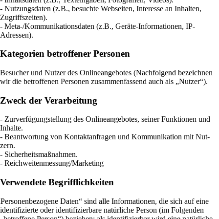
- Nut­zungs­daten (z.B., besuchte Web­seiten, Inter­esse an Inhalten,
Zugriffs­zeiten).
- Meta-/Kom­mu­ni­ka­ti­ons­daten (z.B., Geräte-Infor­ma­tionen, IP-
Adressen).
Kategorien betroffener Personen
Besu­cher und Nutzer des Online­an­ge­botes (Nach­fol­gend bezeichnen
wir die betrof­fenen Per­sonen zusam­men­fas­send auch als „Nutzer“).
Zweck der Verarbeitung
- Zur­ver­fü­gung­stel­lung des Online­an­ge­botes, seiner Funk­tionen und
Inhalte.
- Beant­wor­tung von Kon­takt­an­fragen und Kom­mu­ni­ka­tion mit Nut­
zern.
- Sicher­heits­maß­nahmen.
- Reichweitenmessung/Marketing
Verwendete Begrifflichkeiten
„
Per­so­nen­be­zo­gene Daten“ sind alle Infor­ma­tionen, die sich auf eine
iden­ti­fi­zierte oder iden­ti­fi­zier­bare natür­liche Person (im Fol­genden
„betrof­fene Person“) beziehen; als iden­ti­fi­zierbar wird eine natür­liche