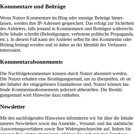
Kommentare und Beiträge
Wenn Nutzer Kom­men­tare im Blog oder son­stige Bei­träge hin­ter­
lassen, werden ihre IP-Adressen gespei­chert. Das erfolgt zur Sicher­heit
des Anbie­ters, falls jemand in Kom­men­taren und Bei­trägen wider­recht­
liche Inhalte schreibt (Belei­di­gungen, ver­bo­tene poli­ti­sche Pro­pa­ganda,
etc.). In diesem Fall kann der Anbieter selbst für den Kom­mentar oder
Bei­trag belangt werden und ist daher an der Iden­tität des Ver­fas­sers
interessiert.
Kommentarabonnements
Die Nach­fol­ge­kom­men­tare können durch Nutzer abon­niert werden.
Die Nutzer erhalten eine Bestä­ti­gungs­email, um zu über­prüfen, ob sie
der Inhaber der ein­ge­ge­benen Email­adresse sind. Nutzer können lau­
fende Kom­men­tarabon­ne­ments jeder­zeit abbe­stellen. Die Bestä­ti­
gungs­email wird Hin­weise dazu enthalten.
Newsletter
Mit den nach­fol­genden Hin­weisen infor­mieren wir Sie über die Inhalte
unseres News­let­ters sowie das Anmelde‑, Ver­sand- und das sta­ti­sti­sche
Aus­wer­tungs­ver­fahren sowie Ihre Wider­spruchs­rechte auf. Indem Sie