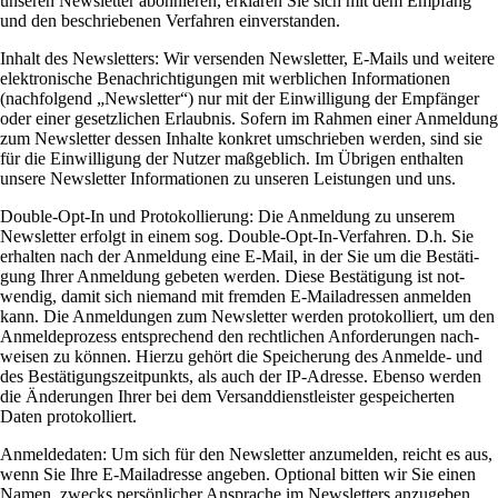
unseren News­letter abon­nieren, erklären Sie sich mit dem Emp­fang
und den beschrie­benen Ver­fahren einverstanden.
Inhalt des News­let­ters: Wir ver­senden News­letter, E‑Mails und wei­tere
elek­tro­ni­sche Benach­rich­ti­gungen mit werb­li­chen Infor­ma­tionen
(nach­fol­gend „News­letter“) nur mit der Ein­wil­li­gung der Emp­fänger
oder einer gesetz­li­chen Erlaubnis. Sofern im Rahmen einer Anmel­dung
zum News­letter dessen Inhalte kon­kret umschrieben werden, sind sie
für die Ein­wil­li­gung der Nutzer maß­geb­lich. Im Übrigen ent­halten
unsere News­letter Infor­ma­tionen zu unseren Lei­stungen und uns.
Double-Opt-In und Pro­to­kol­lie­rung: Die Anmel­dung zu unserem
News­letter erfolgt in einem sog. Double-Opt-In-Ver­fahren. D.h. Sie
erhalten nach der Anmel­dung eine E‑Mail, in der Sie um die Bestä­ti­
gung Ihrer Anmel­dung gebeten werden. Diese Bestä­ti­gung ist not­
wendig, damit sich nie­mand mit fremden E‑Mailadressen anmelden
kann. Die Anmel­dungen zum News­letter werden pro­to­kol­liert, um den
Anmel­de­pro­zess ent­spre­chend den recht­li­chen Anfor­de­rungen nach­
weisen zu können. Hierzu gehört die Spei­che­rung des Anmelde- und
des Bestä­ti­gungs­zeit­punkts, als auch der IP-Adresse. Ebenso werden
die Ände­rungen Ihrer bei dem Ver­sand­dienst­lei­ster gespei­cherten
Daten protokolliert.
Anmel­de­daten: Um sich für den News­letter anzu­melden, reicht es aus,
wenn Sie Ihre E‑Mailadresse angeben. Optional bitten wir Sie einen
Namen, zwecks per­sön­li­cher Ansprache im News­let­ters anzugeben.