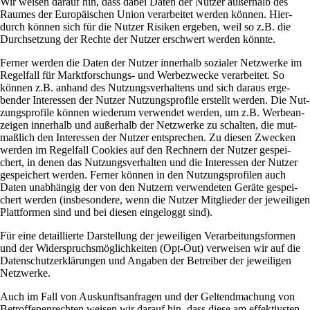
Wir weisen darauf hin, dass dabei Daten der Nutzer außer­halb des
Raumes der Euro­päi­schen Union ver­ar­beitet werden können. Hier­
durch können sich für die Nutzer Risiken ergeben, weil so z.B. die
Durch­set­zung der Rechte der Nutzer erschwert werden könnte.
Ferner werden die Daten der Nutzer inner­halb sozialer Netz­werke im
Regel­fall für Markt­for­schungs- und Wer­be­zwecke ver­ar­beitet. So
können z.B. anhand des Nut­zungs­ver­hal­tens und sich daraus erge­
bender Inter­essen der Nutzer Nut­zungs­pro­file erstellt werden. Die Nut­
zungs­pro­file können wie­derum ver­wendet werden, um z.B. Wer­be­an­
zeigen inner­halb und außer­halb der Netz­werke zu schalten, die mut­
maß­lich den Inter­essen der Nutzer ent­spre­chen. Zu diesen Zwecken
werden im Regel­fall Coo­kies auf den Rech­nern der Nutzer gespei­
chert, in denen das Nut­zungs­ver­halten und die Inter­essen der Nutzer
gespei­chert werden. Ferner können in den Nut­zungs­pro­filen auch
Daten unab­hängig der von den Nut­zern ver­wen­deten Geräte gespei­
chert werden (ins­be­son­dere, wenn die Nutzer Mit­glieder der jewei­ligen
Platt­formen sind und bei diesen ein­ge­loggt sind).
Für eine detail­lierte Dar­stel­lung der jewei­ligen Ver­ar­bei­tungs­formen
und der Wider­spruchs­mög­lich­keiten (Opt-Out) ver­weisen wir auf die
Daten­schutz­er­klä­rungen und Angaben der Betreiber der jewei­ligen
Netzwerke.
Auch im Fall von Aus­kunfts­an­fragen und der Gel­tend­ma­chung von
Betrof­fe­nen­rechten weisen wir darauf hin, dass diese am effek­tiv­sten