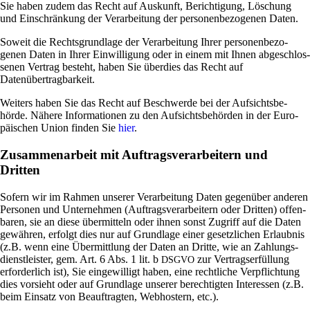
Sie haben zudem das Recht auf Aus­kunft, Berich­ti­gung, Löschung
und Ein­schrän­kung der Ver­ar­bei­tung der per­so­nen­be­zo­genen Daten.
Soweit die Rechts­grund­lage der Ver­ar­bei­tung Ihrer per­so­nen­be­zo­
genen Daten in Ihrer Ein­wil­li­gung oder in einem mit Ihnen abge­schlos­
senen Ver­trag besteht, haben Sie über­dies das Recht auf
Datenübertragbarkeit.
Wei­ters haben Sie das Recht auf Beschwerde bei der Auf­sichts­be­
hörde. Nähere Infor­ma­tionen zu den Auf­sichts­be­hörden in der Euro­
päi­schen Union finden Sie
hier
.
Zusammenarbeit mit Auftragsverarbeitern und
Dritten
Sofern wir im Rahmen unserer Ver­ar­bei­tung Daten gegen­über anderen
Per­sonen und Unter­nehmen (Auf­trags­ver­ar­bei­tern oder Dritten) offen­
baren, sie an diese über­mit­teln oder ihnen sonst Zugriff auf die Daten
gewähren, erfolgt dies nur auf Grund­lage einer gesetz­li­chen Erlaubnis
(z.B. wenn eine Über­mitt­lung der Daten an Dritte, wie an Zah­lungs­
dienst­lei­ster, gem. Art. 6 Abs. 1 lit. b
zur Ver­trags­er­fül­lung
DSGVO
erfor­der­lich ist), Sie ein­ge­wil­ligt haben, eine recht­liche Ver­pflich­tung
dies vor­sieht oder auf Grund­lage unserer berech­tigten Inter­essen (z.B.
beim Ein­satz von Beauf­tragten, Web­ho­stern, etc.).