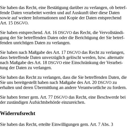
Sie haben das Recht, eine Bestä­ti­gung dar­über zu ver­langen, ob betref­
fende Daten ver­ar­beitet werden und auf Aus­kunft über diese Daten
sowie auf wei­tere Infor­ma­tionen und Kopie der Daten ent­spre­chend
Art. 15
.
DSGVO
Sie haben ent­spre­chend. Art. 16
das Recht, die Ver­voll­stän­di­
DSGVO
gung der Sie betref­fenden Daten oder die Berich­ti­gung der Sie betref­
fenden unrich­tigen Daten zu verlangen.
Sie haben nach Maß­gabe des Art. 17
das Recht zu ver­langen,
DSGVO
dass betref­fende Daten unver­züg­lich gelöscht werden, bzw. alter­nativ
nach Maß­gabe des Art. 18
eine Ein­schrän­kung der Ver­ar­bei­
DSGVO
tung der Daten zu verlangen.
Sie haben das Recht zu ver­langen, dass die Sie betref­fenden Daten, die
Sie uns bereit­ge­stellt haben nach Maß­gabe des Art. 20
zu
DSGVO
erhalten und deren Über­mitt­lung an andere Ver­ant­wort­liche zu fordern.
Sie haben ferner gem. Art. 77
das Recht, eine Beschwerde bei
DSGVO
der zustän­digen Auf­sichts­be­hörde einzureichen.
Widerrufsrecht
Sie haben das Recht, erteilte Ein­wil­li­gungen gem. Art. 7 Abs. 3