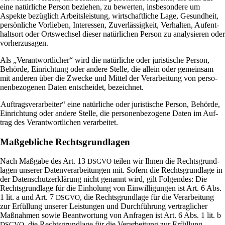
eine natür­liche Person beziehen, zu bewerten, ins­be­son­dere um
Aspekte bezüg­lich Arbeits­lei­stung, wirt­schaft­liche Lage, Gesund­heit,
per­sön­liche Vor­lieben, Inter­essen, Zuver­läs­sig­keit, Ver­halten, Auf­ent­
haltsort oder Orts­wechsel dieser natür­li­chen Person zu ana­ly­sieren oder
vorherzusagen.
Als „Ver­ant­wort­li­cher“ wird die natür­liche oder juri­sti­sche Person,
Behörde, Ein­rich­tung oder andere Stelle, die allein oder gemeinsam
mit anderen über die Zwecke und Mittel der Ver­ar­bei­tung von per­so­
nen­be­zo­genen Daten ent­scheidet, bezeichnet.
„
Auf­trags­ver­ar­beiter“ eine natür­liche oder juri­sti­sche Person, Behörde,
Ein­rich­tung oder andere Stelle, die per­so­nen­be­zo­gene Daten im Auf­
trag des Ver­ant­wort­li­chen verarbeitet.
Maßgebliche Rechtsgrundlagen
Nach Maß­gabe des Art. 13
teilen wir Ihnen die Rechts­grund­
DSGVO
lagen unserer Daten­ver­ar­bei­tungen mit. Sofern die Rechts­grund­lage in
der Daten­schutz­er­klä­rung nicht genannt wird, gilt Fol­gendes: Die
Rechts­grund­lage für die Ein­ho­lung von Ein­wil­li­gungen ist Art. 6 Abs.
1 lit. a und Art. 7
, die Rechts­grund­lage für die Ver­ar­bei­tung
DSGVO
zur Erfül­lung unserer Lei­stungen und Durch­füh­rung ver­trag­li­cher
Maß­nahmen sowie Beant­wor­tung von Anfragen ist Art. 6 Abs. 1 lit. b
, die Rechts­grund­lage für die Ver­ar­bei­tung zur Erfül­lung
DSGVO