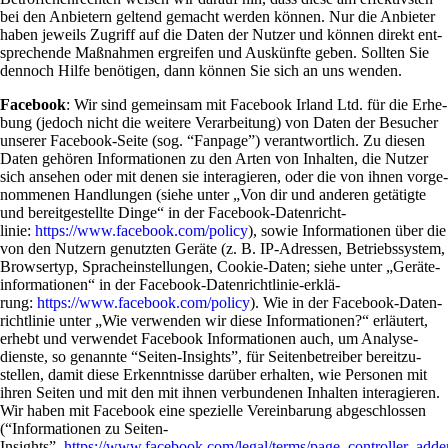
bei den Anbie­tern gel­tend gemacht werden können. Nur die Anbieter
haben jeweils Zugriff auf die Daten der Nutzer und können direkt ent­
spre­chende Maß­nahmen ergreifen und Aus­künfte geben. Sollten Sie
den­noch Hilfe benö­tigen, dann können Sie sich an uns wenden.
Face­book
: Wir sind gemeinsam mit Face­book Irland Ltd. für die Erhe­
bung (jedoch nicht die wei­tere Ver­ar­bei­tung) von Daten der Besu­cher
unserer Face­book-Seite (sog. “Fan­page”) ver­ant­wort­lich. Zu diesen
Daten gehören Infor­ma­tionen zu den Arten von Inhalten, die Nutzer
sich ansehen oder mit denen sie inter­agieren, oder die von ihnen vor­ge­
nom­menen Hand­lungen (siehe unter „Von dir und anderen getä­tigte
und bereit­ge­stellte Dinge“ in der Face­book-Daten­richt­
linie:
https://www.facebook.com/policy
), sowie Infor­ma­tionen über die
von den Nut­zern genutzten Geräte (z. B. IP-Adressen, Betriebs­sy­stem,
Brow­sertyp, Sprach­ein­stel­lungen, Cookie-Daten; siehe unter „Gerä­te­
in­for­ma­tionen“ in der Face­book-Daten­richt­linie-erklä­
rung:
https://www.facebook.com/policy
). Wie in der Face­book-Daten­
richt­linie unter „Wie ver­wenden wir diese Infor­ma­tionen?“ erläu­tert,
erhebt und ver­wendet Face­book Infor­ma­tionen auch, um Ana­ly­se­
dienste, so genannte “Seiten-Insights”, für Sei­ten­be­treiber bereit­zu­
stellen, damit diese Erkennt­nisse dar­über erhalten, wie Per­sonen mit
ihren Seiten und mit den mit ihnen ver­bun­denen Inhalten inter­agieren.
Wir haben mit Face­book eine spe­zi­elle Ver­ein­ba­rung abge­schlossen
(“Infor­ma­tionen zu Seiten-
Insights”,
https://www.facebook.com/legal/terms/page_controller_add