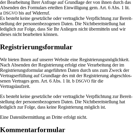
der Bear­bei­tung Ihrer Anfrage auf Grund­lage der von ihnen durch das
Absenden des For­mu­lars erteilten Ein­wil­li­gung gem. Art. 6 Abs. 1 lit.
a
bis auf Widerruf.
DSGVO
Es besteht keine gesetz­liche oder ver­trag­liche Ver­pflich­tung zur Bereit­
stel­lung der per­so­nen­be­zo­genen Daten. Die Nicht­be­reit­stel­lung hat
ledig­lich zur Folge, dass Sie Ihr Anliegen nicht über­mit­teln und wir
dieses nicht bear­beiten können.
Registrierungsformular
Wir bieten Ihnen auf unserer Web­site eine Regi­strie­rungs­mög­lich­keit.
Nach Absenden der Regi­strie­rung erfolgt eine Ver­ar­bei­tung der im
Regi­strie­rungs­for­mular ange­führten Daten durch uns zum Zweck der
Ver­trags­er­fül­lung auf Grund­lage des mit der Regi­strie­rung abge­schlos­
senen Ver­trages gem. Art. 6 Abs. 1 lit. b
für die
DSGVO
Vertragslaufzeit.
Es besteht keine gesetz­liche oder ver­trag­liche Ver­pflich­tung zur Bereit­
stel­lung der per­so­nen­be­zo­genen Daten. Die Nicht­be­reit­stel­lung hat
ledig­lich zur Folge, dass keine Regi­strie­rung mög­lich ist.
Eine Daten­über­mitt­lung an Dritte erfolgt nicht.
Kommentarformular