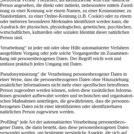
Person ange­sehen, die direkt oder indi­rekt, ins­be­son­dere mit­tels Zuord­
nung zu einer Ken­nung wie einem Namen, zu einer Kenn­nummer, zu
Stand­ort­daten, zu einer Online-Ken­nung (z.B. Cookie) oder zu einem
oder meh­reren beson­deren Merk­malen iden­ti­fi­ziert werden kann, die
Aus­druck der phy­si­schen, phy­sio­lo­gi­schen, gene­ti­schen, psy­chi­schen,
wirt­schaft­li­chen, kul­tu­rellen oder sozialen Iden­tität dieser natür­li­chen
Person sind.
„
Ver­ar­bei­tung“ ist jeder mit oder ohne Hilfe auto­ma­ti­sierter Ver­fahren
aus­ge­führte Vor­gang oder jede solche Vor­gangs­reihe im Zusam­men­
hang mit per­so­nen­be­zo­genen Daten. Der Begriff reicht weit und
umfasst prak­tisch jeden Umgang mit Daten.
„
Pseud­ony­mi­sie­rung“ die Ver­ar­bei­tung per­so­nen­be­zo­gener Daten in
einer Weise, dass die per­so­nen­be­zo­genen Daten ohne Hin­zu­zie­hung
zusätz­li­cher Infor­ma­tionen nicht mehr einer spe­zi­fi­schen betrof­fenen
Person zuge­ordnet werden können, sofern diese zusätz­li­chen Infor­ma­
tionen geson­dert auf­be­wahrt werden und tech­ni­schen und orga­ni­sa­to­ri­
schen Maß­nahmen unter­liegen, die gewähr­lei­sten, dass die per­so­nen­
be­zo­genen Daten nicht einer iden­ti­fi­zierten oder iden­ti­fi­zier­baren
natür­li­chen Person zuge­wiesen werden.
„
Pro­filing“ jede Art der auto­ma­ti­sierten Ver­ar­bei­tung per­so­nen­be­zo­
gener Daten, die darin besteht, dass diese per­so­nen­be­zo­genen Daten
ver­wendet werden, um bestimmte per­sön­liche Aspekte, die sich auf