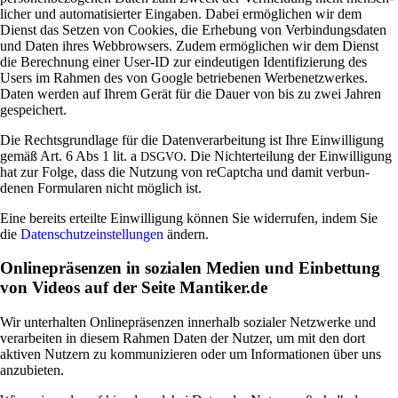
li­cher und auto­ma­ti­sierter Ein­gaben. Dabei ermög­li­chen wir dem
Dienst das Setzen von Coo­kies, die Erhe­bung von Ver­bin­dungs­daten
und Daten ihres Web­brow­sers. Zudem ermög­li­chen wir dem Dienst
die Berech­nung einer User-ID zur ein­deu­tigen Iden­ti­fi­zie­rung des
Users im Rahmen des von Google betrie­benen Wer­be­netz­werkes.
Daten werden auf Ihrem Gerät für die Dauer von bis zu zwei Jahren
gespeichert.
Die Rechts­grund­lage für die Daten­ver­ar­bei­tung ist Ihre Ein­wil­li­gung
gemäß Art. 6 Abs 1 lit. a
. Die Nicht­er­tei­lung der Ein­wil­li­gung
DSGVO
hat zur Folge, dass die Nut­zung von reCaptcha und damit ver­bun­
denen For­mu­laren nicht mög­lich ist.
Eine bereits erteilte Ein­wil­li­gung können Sie wider­rufen, indem Sie
die
Daten­schutz­ein­stel­lungen
ändern.
Onlinepräsenzen in sozialen Medien und Einbettung
von Videos auf der Seite Mantiker.de
Wir unter­halten Online­prä­senzen inner­halb sozialer Netz­werke und
ver­ar­beiten in diesem Rahmen Daten der Nutzer, um mit den dort
aktiven Nut­zern zu kom­mu­ni­zieren oder um Infor­ma­tionen über uns
anzubieten.