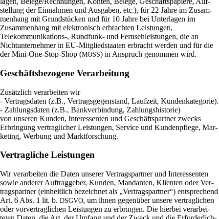
lagen, Belege/Rechnungen, Konten, Belege, Geschäfts­pa­piere, Auf­
stel­lung der Ein­nahmen und Aus­gaben, etc.), für 22 Jahre im Zusam­
men­hang mit Grund­stücken und für 10 Jahre bei Unter­lagen im
Zusam­men­hang mit elek­tro­nisch erbrachten Lei­stungen,
Telekommunikations‑, Rund­funk- und Fern­seh­lei­stungen, die an
Nicht­un­ter­nehmer in EU-Mit­glied­staaten erbracht werden und für die
der Mini-One-Stop-Shop (
) in Anspruch genommen wird.
MOSS
Geschäftsbezogene Verarbeitung
Zusätz­lich ver­ar­beiten wir
- Ver­trags­daten (z.B., Ver­trags­ge­gen­stand, Lauf­zeit, Kun­den­ka­te­gorie).
- Zah­lungs­daten (z.B., Bank­ver­bin­dung, Zah­lungs­hi­storie)
von unseren Kunden, Inter­es­senten und Geschäfts­partner zwecks
Erbrin­gung ver­trag­li­cher Lei­stungen, Ser­vice und Kun­den­pflege, Mar­
ke­ting, Wer­bung und Marktforschung.
Vertragliche Leistungen
Wir ver­ar­beiten die Daten unserer Ver­trags­partner und Inter­es­senten
sowie anderer Auf­trag­geber, Kunden, Man­danten, Kli­enten oder Ver­
trags­partner (ein­heit­lich bezeichnet als „Ver­trags­partner“) ent­spre­chend
Art. 6 Abs. 1 lit. b.
, um ihnen gegen­über unsere ver­trag­li­chen
DSGVO
oder vor­ver­trag­li­chen Lei­stungen zu erbringen. Die hierbei ver­ar­bei­
teten Daten, die Art, der Umfang und der Zweck und die Erfor­der­lich­