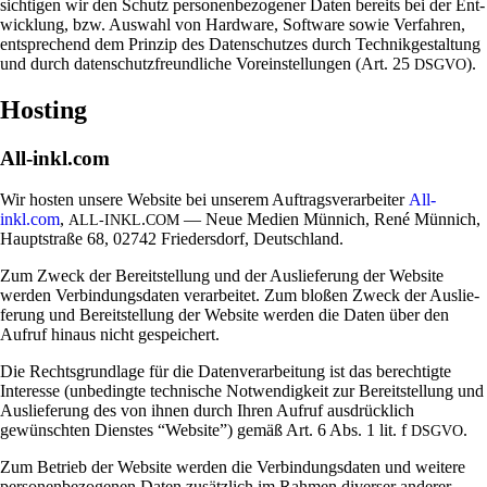
sich­tigen wir den Schutz per­so­nen­be­zo­gener Daten bereits bei der Ent­
wick­lung, bzw. Aus­wahl von Hard­ware, Soft­ware sowie Ver­fahren,
ent­spre­chend dem Prinzip des Daten­schutzes durch Tech­nik­ge­stal­tung
und durch daten­schutz­freund­liche Vor­ein­stel­lungen (Art. 25
).
DSGVO
Hosting
All-inkl.com
Wir hosten unsere Web­site bei unserem Auf­trags­ver­ar­beiter
All-
inkl.com
,
.
— Neue Medien Mün­nich, René Mün­nich,
ALL-INKL
COM
Haupt­straße 68, 02742 Frie­dersdorf, Deutschland.
Zum Zweck der Bereit­stel­lung und der Aus­lie­fe­rung der Web­site
werden Ver­bin­dungs­daten ver­ar­beitet. Zum bloßen Zweck der Aus­lie­
fe­rung und Bereit­stel­lung der Web­site werden die Daten über den
Aufruf hinaus nicht gespeichert.
Die Rechts­grund­lage für die Daten­ver­ar­bei­tung ist das berech­tigte
Inter­esse (unbe­dingte tech­ni­sche Not­wen­dig­keit zur Bereit­stel­lung und
Aus­lie­fe­rung des von ihnen durch Ihren Aufruf aus­drück­lich
gewünschten Dien­stes “Web­site”) gemäß Art. 6 Abs. 1 lit. f
.
DSGVO
Zum Betrieb der Web­site werden die Ver­bin­dungs­daten und wei­tere
per­so­nen­be­zo­genen Daten zusätz­lich im Rahmen diverser anderer