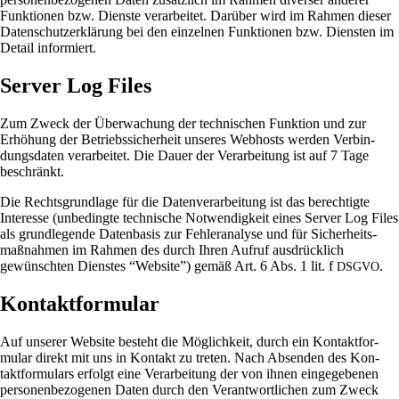
Funk­tionen bzw. Dienste ver­ar­beitet. Dar­über wird im Rahmen dieser
Daten­schutz­er­klä­rung bei den ein­zelnen Funk­tionen bzw. Dien­sten im
Detail informiert.
Server Log Files
Zum Zweck der Über­wa­chung der tech­ni­schen Funk­tion und zur
Erhö­hung der Betriebs­si­cher­heit unseres Web­hosts werden Ver­bin­
dungs­daten ver­ar­beitet. Die Dauer der Ver­ar­bei­tung ist auf 7 Tage
beschränkt.
Die Rechts­grund­lage für die Daten­ver­ar­bei­tung ist das berech­tigte
Inter­esse (unbe­dingte tech­ni­sche Not­wen­dig­keit eines Server Log Files
als grund­le­gende Daten­basis zur Feh­ler­ana­lyse und für Sicher­heits­
maß­nahmen im Rahmen des durch Ihren Aufruf aus­drück­lich
gewünschten Dien­stes “Web­site”) gemäß Art. 6 Abs. 1 lit. f
.
DSGVO
Kontaktformular
Auf unserer Web­site besteht die Mög­lich­keit, durch ein Kon­takt­for­
mular direkt mit uns in Kon­takt zu treten. Nach Absenden des Kon­
takt­for­mu­lars erfolgt eine Ver­ar­bei­tung der von ihnen ein­ge­ge­benen
per­so­nen­be­zo­genen Daten durch den Ver­ant­wort­li­chen zum Zweck