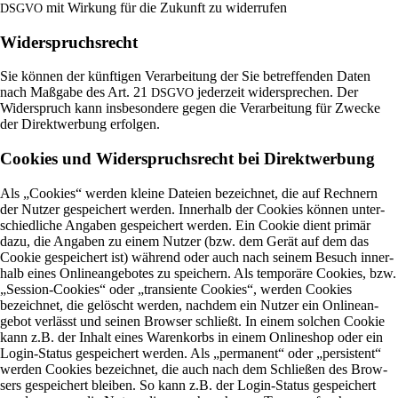
mit Wir­kung für die Zukunft zu widerrufen
DSGVO
Widerspruchsrecht
Sie können der künf­tigen Ver­ar­bei­tung der Sie betref­fenden Daten
nach Maß­gabe des Art. 21
jeder­zeit wider­spre­chen. Der
DSGVO
Wider­spruch kann ins­be­son­dere gegen die Ver­ar­bei­tung für Zwecke
der Direkt­wer­bung erfolgen.
Cookies und Widerspruchsrecht bei Direktwerbung
Als „Coo­kies“ werden kleine Dateien bezeichnet, die auf Rech­nern
der Nutzer gespei­chert werden. Inner­halb der Coo­kies können unter­
schied­liche Angaben gespei­chert werden. Ein Cookie dient primär
dazu, die Angaben zu einem Nutzer (bzw. dem Gerät auf dem das
Cookie gespei­chert ist) wäh­rend oder auch nach seinem Besuch inner­
halb eines Online­an­ge­botes zu spei­chern. Als tem­po­räre Coo­kies, bzw.
„Ses­sion-Coo­kies“ oder „tran­si­ente Coo­kies“, werden Coo­kies
bezeichnet, die gelöscht werden, nachdem ein Nutzer ein Online­an­
gebot ver­lässt und seinen Browser schließt. In einem sol­chen Cookie
kann z.B. der Inhalt eines Waren­korbs in einem Online­shop oder ein
Login-Status gespei­chert werden. Als „per­ma­nent“ oder „per­si­stent“
werden Coo­kies bezeichnet, die auch nach dem Schließen des Brow­
sers gespei­chert bleiben. So kann z.B. der Login-Status gespei­chert