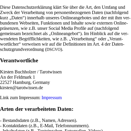
Diese Daten­schutz­er­klä­rung klärt Sie über die Art, den Umfang und
Zweck der Ver­ar­bei­tung von per­so­nen­be­zo­genen Daten (nach­fol­gend
kurz „Daten“) inner­halb unseres Online­an­ge­botes und der mit ihm ver­
bun­denen Web­seiten, Funk­tionen und Inhalte sowie externen Online­
prä­senzen, wie z.B. unser Social Media Pro­file auf (nach­fol­gend
gemeinsam bezeichnet als „Online­an­gebot“). Im Hin­blick auf die ver­
wen­deten Begriff­lich­keiten, wie z.B. „Ver­ar­bei­tung“ oder „Ver­ant­
wort­li­cher“ ver­weisen wir auf die Defi­ni­tionen im Art. 4 der Daten­
schutz­grund­ver­ord­nung (
).
DSGVO
Verantwortliche
Kir­sten Buch­holzer / Tarot­wissen
An der Feld­mark 1
22527 Ham­burg, Ger­many
kirsten@tarotwissen.de
Link zum Impressum:
Impressum
Arten der verarbeiteten Daten:
- Bestands­daten (z.B., Namen, Adressen).
- Kon­takt­daten (z.B., E‑Mail, Tele­fon­num­mern).
- Inhalts­daten (z.B., Text­ein­gaben, Foto­gra­fien, Videos).