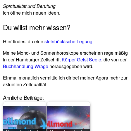
Spi­ri­tua­lität und Beru­fung
Ich öffne mich neuen Ideen.
Du willst mehr wissen?
Hier fin­dest du eine
stein­böcki­sche Legung
.
Meine Mond- und Son­nen­ho­ro­skope erscheinen regel­mäßig
in der Ham­burger Zeit­schrift
Körper Geist Seele
, die von der
Buch­hand­lung Wrage
her­aus­ge­geben wird.
Einmal monat­lich ver­mittle ich dir bei meiner Agora mehr zur
aktu­ellen Zeitqualität.
Ähnliche Beiträge: