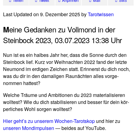
Teilen
Tweet
Anpinnen
Mail
SMS
Last Updated on 9. Dezember 2025 by
Tarot­wissen
eine Gedanken zu Vollmond in der
M
Steinbock 2023, 03.07.2023 13:38 Uhr
Nun ist es ein halbes Jahr her, dass die Sonne durch den
Stein­bock lief. Kurz vor Weih­nachten 2022 fand der letzte
Neu­mond im erdigen Zei­chen statt. Erin­nerst du dich noch,
was du dir in den dama­ligen Rau­nächten alles vor­ge­
nommen hattest?
Welche Träume und Ambi­tionen du 2023 mate­ria­li­sieren
woll­test? Wie du dich sta­bi­li­sieren und besser für dein kör­
per­li­ches Wohl sorgen wolltest?
Hier geht’s zu unserem Wochen-Tarot­skop
und hier zu
unseren Mond­im­pulsen
— beides auf YouTube.