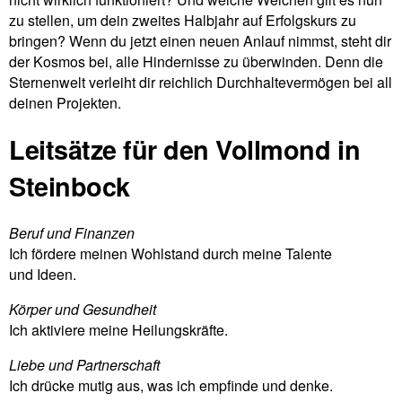
zu stellen, um dein zweites Halb­jahr auf Erfolgs­kurs zu
bringen? Wenn du jetzt einen neuen Anlauf nimmst, steht dir
der Kosmos bei, alle Hin­der­nisse zu über­winden. Denn die
Ster­nen­welt ver­leiht dir reich­lich Durch­hal­te­ver­mögen bei all
deinen Projekten.
Leitsätze für den Vollmond in
Steinbock
Beruf und Finanzen
Ich för­dere meinen Wohl­stand durch meine Talente
und Ideen.
Körper und Gesund­heit
Ich akti­viere meine Heilungskräfte.
Liebe und Part­ner­schaft
Ich drücke mutig aus, was ich emp­finde und denke.