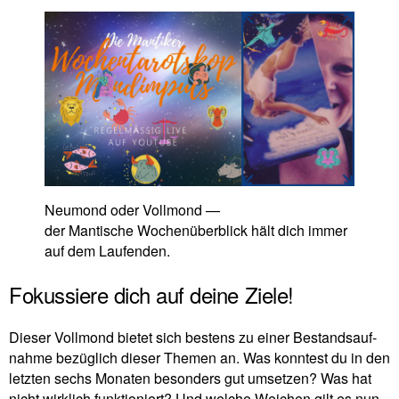
Neu­mond oder Voll­mond —
der Man­ti­sche Wochen­über­blick hält dich immer
auf dem Laufenden.
Fokussiere dich auf deine Ziele!
Dieser Voll­mond bietet sich bestens zu einer Bestands­auf­
nahme bezüg­lich dieser Themen an. Was konn­test du in den
letzten sechs Monaten beson­ders gut umsetzen? Was hat
nicht wirk­lich funk­tio­niert? Und welche Wei­chen gilt es nun