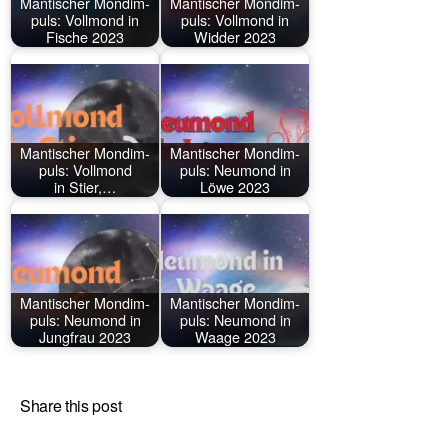
Man­ti­scher Mond­im­
Man­ti­scher Mond­im­
puls: Voll­mond in
puls: Voll­mond in
Fische 2023
Widder 2023
Man­ti­scher Mond­im­
Man­ti­scher Mond­im­
puls: Voll­mond
puls: Neu­mond in
in Stier,…
Löwe 2023
Man­ti­scher Mond­im­
Man­ti­scher Mond­im­
puls: Neu­mond in
puls: Neu­mond in
Jung­frau 2023
Waage 2023
Share this post