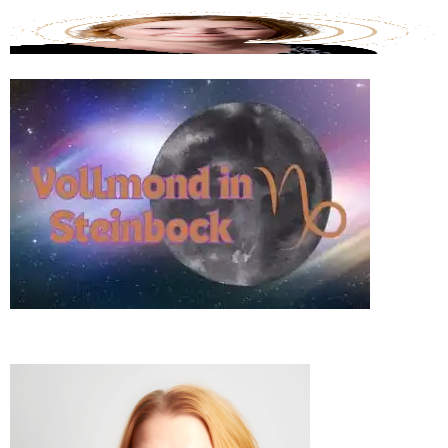
Tarotwissen
Blog
Über mich / Kontakt
Die Mantiker
Impressum
Datenschutzerklärung
Blog
Über mich / Kontakt
Die Mantiker
Impressum
Datenschutzerklärung