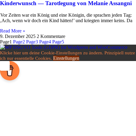
Kinderwunsch — Tarotlegung von Melanie Assangni
„
Vor Zeiten war ein König und eine Königin, die spra­chen jeden Tag:
‚Ach, wenn wir doch ein Kind hätten!’ und kriegten immer keins. Da
Read More »
9. Dezember 2025
2 Kommentare
Page
1
Page
2
Page
3
Page
4
Page
5
Klicke hier um deine Cookie-Einstellungen zu ändern. Prinzipiell nutze
Einstellungen
ich nur essentielle Cookies.