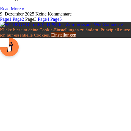
Read More »
9. Dezember 2025
Keine Kommentare
Page
1
Page
2
Page
3
Page
4
Page
5
Klicke hier um deine Cookie-Einstellungen zu ändern. Prinzipiell nutze
Einstellungen
ich nur essentielle Cookies.