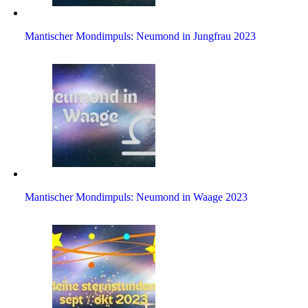
Man­ti­scher Mond­im­puls: Neu­mond in Jung­frau 2023
Man­ti­scher Mond­im­puls: Neu­mond in Waage 2023