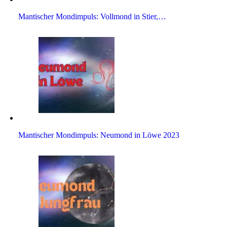
Man­ti­scher Mond­im­puls: Voll­mond in Stier,…
Man­ti­scher Mond­im­puls: Neu­mond in Löwe 2023