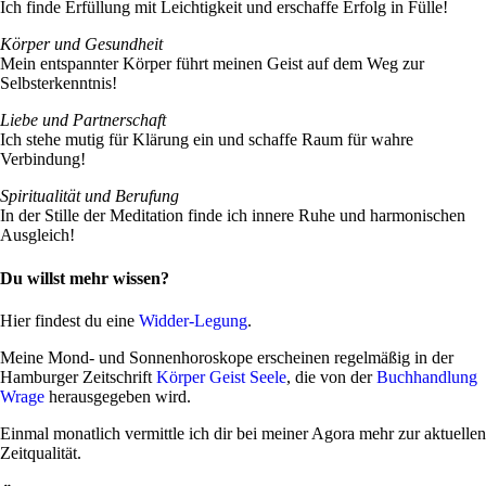
Ich finde Erfül­lung mit Leich­tig­keit und erschaffe Erfolg in Fülle!
Körper und Gesund­heit
Mein ent­spannter Körper führt meinen Geist auf dem Weg zur
Selbsterkenntnis!
Liebe und Part­ner­schaft
Ich stehe mutig für Klä­rung ein und schaffe Raum für wahre
Verbindung!
Spi­ri­tua­lität und Beru­fung
In der Stille der Medi­ta­tion finde ich innere Ruhe und har­mo­ni­schen
Ausgleich!
Du willst mehr wissen?
Hier fin­dest du eine
Widder-Legung
.
Meine Mond- und Son­nen­ho­ro­skope erscheinen regel­mäßig in der
Ham­burger Zeit­schrift
Körper Geist Seele
, die von der
Buch­hand­lung
Wrage
her­aus­ge­geben wird.
Einmal monat­lich ver­mittle ich dir bei meiner Agora mehr zur aktu­ellen
Zeitqualität.