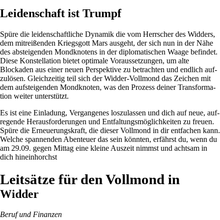
Leidenschaft ist Trumpf
Spüre die lei­den­schaft­liche Dynamik die vom Herr­scher des Wid­ders,
dem mit­rei­ßenden Kriegs­gott Mars aus­geht, der sich nun in der Nähe
des abstei­genden Mond­kno­tens in der diplo­ma­ti­schen Waage befindet.
Diese Kon­stel­la­tion bietet opti­male Vor­aus­set­zungen, um alte
Blockaden aus einer neuen Per­spek­tive zu betrachten und end­lich auf­
zu­lösen. Gleich­zeitig teil sich der Widder-Voll­mond das Zei­chen mit
dem auf­stei­genden Mond­knoten, was den Pro­zess deiner Trans­for­ma­
tion weiter unterstützt.
Es ist eine Ein­la­dung, Ver­gan­genes los­zu­lassen und dich auf neue, auf­
re­gende Her­aus­for­de­rungen und Ent­fal­tungs­mög­lich­keiten zu freuen.
Spüre die Erneue­rungs­kraft, die dieser Voll­mond in dir ent­fa­chen kann.
Welche span­nenden Aben­teuer das sein könnten, erfährst du, wenn du
am 29.09. gegen Mittag eine kleine Aus­zeit nimmst und achtsam in
dich hineinhorchst
Leitsätze für den Vollmond in
Widder
Beruf und Finanzen