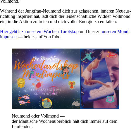
Vollmond.
Wäh­rend der Jung­frau-Neu­mond dich zur gelas­senen, inneren Neu­aus­
rich­tung inspi­riert hat, lädt dich der lei­den­schaft­liche Widder-Voll­mond
ein, in die Aktion zu treten und dich voller Energie zu entfalten.
Hier geht’s zu unserem Wochen-Tarot­skop
und hier zu
unseren Mond­
im­pulsen
— beides auf YouTube.
Neu­mond oder Voll­mond —
der Man­ti­sche Wochen­über­blick hält dich immer auf dem
Laufenden.