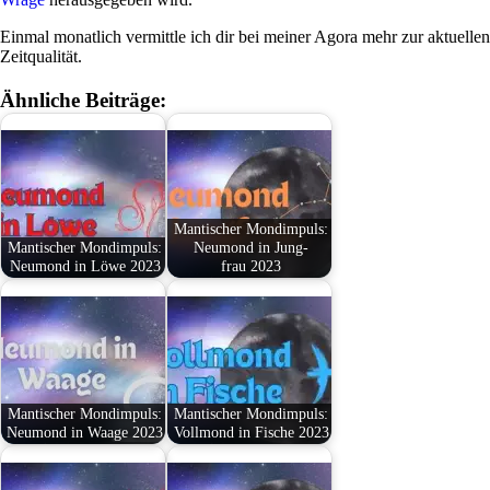
Einmal monat­lich ver­mittle ich dir bei meiner Agora mehr zur aktu­ellen
Zeitqualität.
Ähnliche Beiträge:
Man­ti­scher Mond­im­puls:
Man­ti­scher Mond­im­puls:
Neu­mond in Jung­
Neu­mond in Löwe 2023
frau 2023
Man­ti­scher Mond­im­puls:
Man­ti­scher Mond­im­puls:
Neu­mond in Waage 2023
Voll­mond in Fische 2023