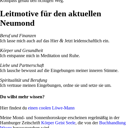
Kom­pass genau den rich­tigen Weg.
Leitmotive für den aktuellen
Neumond
Beruf und Finanzen
&
Ich lasse mich auch auf das Hier
Jetzt lei­den­schaft­lich ein.
Körper und Gesund­heit
Ich ent­spanne mich in Medi­ta­tion und Ruhe.
Liebe und Part­ner­schaft
Ich lau­sche bewusst auf die Ein­ge­bungen meiner inneren Stimme.
Spi­ri­tua­lität und Beru­fung
Ich ver­traue meinen Ein­ge­bungen, ordne sie und setze sie um.
Du willst mehr wissen?
Hier fin­dest du
einen coolen Löwe-Mann
Meine Mond- und Son­nen­ho­ro­skope erscheinen regel­mäßig in der
Ham­burger Zeit­schrift
Körper Geist Seele
, die von der
Buch­hand­lung
Wrage
her­aus­ge­geben wird.