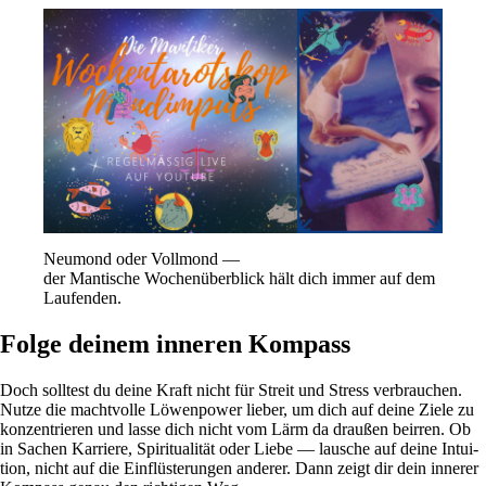
Neu­mond oder Voll­mond —
der Man­ti­sche Wochen­über­blick hält dich immer auf dem
Laufenden.
Folge deinem inneren Kompass
Doch soll­test du deine Kraft nicht für Streit und Stress ver­brau­chen.
Nutze die macht­volle Löwen­power lieber, um dich auf deine Ziele zu
kon­zen­trieren und lasse dich nicht vom Lärm da draußen beirren. Ob
in Sachen Kar­riere, Spi­ri­tua­lität oder Liebe — lau­sche auf deine Intui­
tion, nicht auf die Ein­flü­ste­rungen anderer. Dann zeigt dir dein innerer