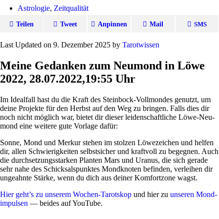
Astrologie
,
Zeitqualität
Teilen
Tweet
Anpinnen
Mail
SMS
Last Updated on 9. Dezember 2025 by
Tarot­wissen
Meine Gedanken zum
Neumond in Löwe
2022, 28.07.2022,19:55 Uhr
Im Ide­al­fall hast du die Kraft des Stein­bock-Voll­mondes genutzt, um
deine Pro­jekte für den Herbst auf den Weg zu bringen. Falls dies dir
noch nicht mög­lich war, bietet dir dieser lei­den­schaft­liche Löwe-Neu­
mond eine wei­tere gute Vor­lage dafür:
Sonne, Mond und Merkur stehen im stolzen Löwezei­chen und helfen
dir, allen Schwie­rig­keiten selbst­si­cher und kraft­voll zu begegnen. Auch
die durch­set­zungs­starken Planten Mars und Uranus, die sich gerade
sehr nahe des Schick­sals­punktes Mond­knoten befinden, ver­leihen dir
unge­ahnte Stärke, wenn du dich aus deiner Kom­fort­zone wagst.
Hier geht’s zu unserem Wochen-Tarot­skop
und hier zu
unseren Mond­
im­pulsen
— beides auf YouTube.