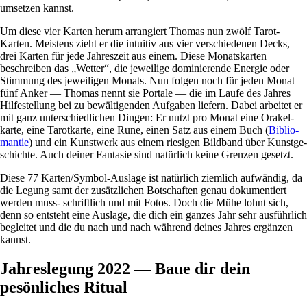
umsetzen kannst.
Um diese vier Karten herum arran­giert Thomas nun zwölf Tarot-
Karten. Mei­stens zieht er die intuitiv aus vier ver­schie­denen Decks,
drei Karten für jede Jah­res­zeit aus einem. Diese Monats­karten
beschreiben das „Wetter“, die jewei­lige domi­nie­rende Energie oder
Stim­mung des jewei­ligen Monats. Nun folgen noch für jeden Monat
fünf Anker — Thomas nennt sie Por­tale — die im Laufe des Jahres
Hil­fe­stel­lung bei zu bewäl­ti­genden Auf­gaben lie­fern. Dabei arbeitet er
mit ganz unter­schied­li­chen Dingen: Er nutzt pro Monat eine Ora­kel­
karte, eine Tarot­karte, eine Rune, einen Satz aus einem Buch (
Biblio­
mantie
) und ein Kunst­werk aus einem rie­sigen Bild­band über Kunst­ge­
schichte. Auch deiner Fan­tasie sind natür­lich keine Grenzen gesetzt.
Diese 77 Kar­ten/­Symbol-Aus­lage ist natür­lich ziem­lich auf­wändig, da
die Legung samt der zusätz­li­chen Bot­schaften genau doku­men­tiert
werden muss- schrift­lich und mit Fotos. Doch die Mühe lohnt sich,
denn so ent­steht eine Aus­lage, die dich ein ganzes Jahr sehr aus­führ­lich
begleitet und die du nach und nach wäh­rend deines Jahres ergänzen
kannst.
Jahreslegung 2022 — Baue dir dein
pesönliches Ritual