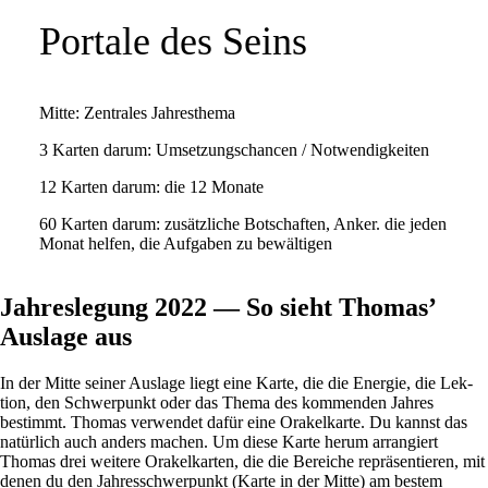
Por­tale des Seins
Mitte: Zen­trales Jahresthema
3 Karten darum: Umset­zungs­chancen / Notwendigkeiten
12 Karten darum: die 12 Monate
60 Karten darum: zusätz­liche Bot­schaften, Anker. die jeden
Monat helfen, die Auf­gaben zu bewältigen
Jahreslegung 2022 — So sieht Thomas’
Auslage aus
In der Mitte seiner Aus­lage liegt eine Karte, die die Energie, die Lek­
tion, den Schwer­punkt oder das Thema des kom­menden Jahres
bestimmt. Thomas ver­wendet dafür eine Ora­kel­karte. Du kannst das
natür­lich auch anders machen. Um diese Karte herum arran­giert
Thomas drei wei­tere Ora­kel­karten, die die Bereiche reprä­sen­tieren, mit
denen du den Jah­res­schwer­punkt (Karte in der Mitte) am bestem