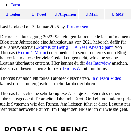
Tarot
Teilen
Tweet
Anpinnen
Mail
SMS
Last Updated on 7. Januar 2025 by
Tarot­wissen
Die neue Jah­res­le­gung 2022: Seit einigen Jahren stelle ich auf meinem
Blog zum Jah­res­ende eine Jah­res­le­gung vor. 2021 habe ich dafür für
die Jah­res­vor­schau
„Por­tals of Being — A Year-Ahead Spart“
von
Thomas (
Hermit’s Mirror
) ent­schieden. In seinem inter­es­santen Blog
hat er sich mal wieder viele Gedanken gemacht, wie eine solche
Legung über­haupt ent­steht. Hier kannst du dir
das Inter­view
ansehen,
das ich zu diesem Thema für den
Tarot e.V.
mit ihm führe.
Thomas hat auch ein tolles Tarot­deck erschaffen.
In diesem Video
kannst du — auf eng­lisch — mehr dar­über erfahren.
Thomas hat sich eine sehr kom­plexe Aus­lage zur Feier des neuen
Jahres aus­ge­dacht. Er arbeitet dabei mit Tarot, Orakel und andern spi­ri­
tu­elle Systemen wie den Runen. Am lieb­sten führt er diese Legung zur
Win­ter­son­nen­wende durch. Im Fol­genden erkläre ich dir wie sie geht.