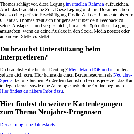
Thomas schlägt vor, diese Legung
im ritu­ellen Rahmen
auf­zu­ziehen.
Auch das braucht seine Zeit. Diese Legung und ihre Doku­men­ta­tion
ist also eine per­fekte Beschäf­ti­gung für die Zeit der Rau­nächte bis zum
6. Januar. Thomas freut sich übri­gens sehr über dein Feed­back zu
seiner Aus­lage — und ver­giss nicht, ihn als Schöpfer dieser Legung
anzu­geben, wenn du deine Aus­lage in den Social Media postest oder
an anderer Stelle vorstellst.
Du brauchst Unterstützung beim
Interpretieren?
Du brauchst Hilfe bei der Deu­tung?
Mein Mann
und ich
unter­
ROE
stützen dich gern. Hier kannst du einen Bera­tungs­termin als
Neu­jahrs-
Spe­cial
bei uns buchen. Außerdem kannst du bei uns jeder­zeit das Kar­
ten­legen lernen sowie eine Astro­lo­gie­aus­bil­dung Online beginnen.
Hier fin­dest du nähere Infos dazu
.
Hier findest du weitere Kartenlegungen
zum Thema Neujahrs-Prognosen
Der astro­lo­gi­sche Jahreskreis