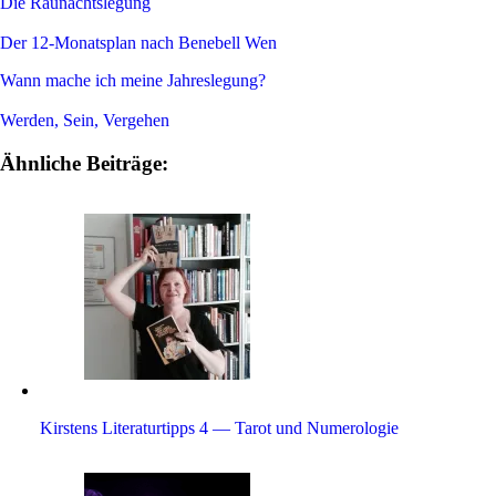
Die Rau­n­achts­le­gung
Der 12-Monats­plan nach Bene­bell Wen
Wann mache ich meine Jah­res­le­gung?
Werden, Sein, Vergehen
Ähnliche Beiträge:
Kir­stens Lite­ra­tur­tipps 4 — Tarot und Numerologie