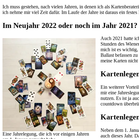
Ich muss gestehen, nach vielen Jahren, in denen ich als Kar­ten­be­ra­ter
ich nehme mir viel Zeit dafür. Im Laufe der Jahre ist daraus ein feste
Im Neujahr 2022 oder noch im Jahr 2021?
Auch 2021 hatte ich
Stunden des Wiener 
mich ist es wichtig
Bal­last befassen z
meine Karten nicht 
Kartenlegen
Ein wei­terer Vor­te
mir eine Jah­res­le­
nutzen. Es ist ja au
count­down über­brüc
Kartenlege
Neben dem 1. Januar 
Eine Jah­re­le­gung, die ich vor einigen Jahren
auch dieses Jahr. Da