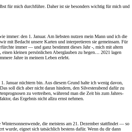
lbst für mich durch­führe. Daher ist sie beson­ders wichtig für mich und
 wie immer: den 1. Januar. Am lieb­sten nutzen mein Mann und ich die
 wir mit Bedacht unsere Karten und inter­pre­tieren sie gemeinsam. Für
 befürchte immer — und ganz bestimmt dieses Jahr -, mich mit altem
, einen kleinen per­sön­li­chen Aber­glauben zu hegen… 2021 lagen
lim­mere Jahre in meinem Leben erlebt.
 am 1. Januar nüch­tern bin. Aus diesem Grund halte ich wenig davon,
as soll dich aber nicht daran hin­dern, den Sil­ve­ster­abend dafür zu
­ten­pro­gnosen zu ver­treiben, wäh­rend man die Zeit bis zum Jah­res­
­faktor, das Ergebnis nicht allzu ernst nehmen.
e Win­ter­son­nen­wende, die mei­stens am 21. Dezember statt­findet — so
rt wurde, eignet sich tat­säch­lich bestens dafür. Wenn du dir dann