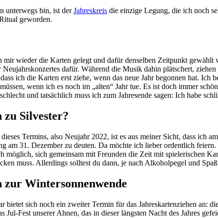
in unter­wegs bin, ist der
Jah­res­kreis
die ein­zige Legung, die ich noch se
s Ritual geworden.
 mir wieder die Karten gelegt und dafür den­selben Zeit­punkt gewählt
Neu­jahrs­kon­zertes dafür. Wäh­rend die Musik dahin plät­schert, ziehen
, dass ich die Karten erst ziehe, wenn das neue Jahr begonnen hat. Ich
u müssen, wenn ich es noch im „alten“ Jahr tue. Es ist doch immer schön
schlecht und tat­säch­lich muss ich zum Jah­res­ende sagen: Ich habe sch
 zu Silvester?
il dieses Ter­mins, also Neu­jahr 2022, ist es aus meiner Sicht, dass ich
gung am 31. Dezember zu deuten. Da möchte ich lieber ordent­lich feiern. D
ch mög­lich, sich gemeinsam mit Freunden die Zeit mit spie­le­ri­schen Kar
ken muss. Aller­dings soll­test du dann, je nach Alko­hol­pegel und Spaß
n zur Wintersonnenwende
bietet sich noch ein zweiter Termin für das Jah­res­kar­ten­ziehen an: di
s Jul-Fest unserer Ahnen, das in dieser läng­sten Nacht des Jahres gefeie