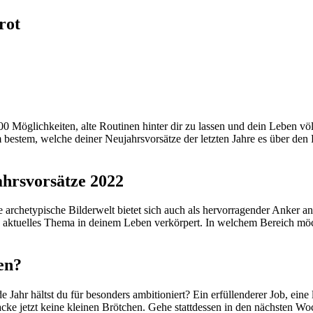
rot
Mög­lich­keiten, alte Rou­tinen hinter dir zu lassen und dein Leben völlig
estem, welche deiner Neu­jahrs­vor­sätze der letzten Jahre es über den
ahrsvorsätze 2022
e arche­ty­pi­sche Bil­der­welt bietet sich auch als her­vor­ra­gender Ank
ein aktu­elles Thema in deinem Leben ver­kör­pert. In wel­chem Bereich möc
en?
r hältst du für beson­ders ambi­tio­niert? Ein erfül­len­derer Job, eine lei
acke jetzt keine kleinen Bröt­chen. Gehe statt­dessen in den näch­sten W