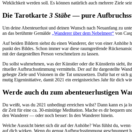
Wirk­lich­keit werden soll. Es können natür­lich auch meh­rere Ziele s
Die Tarotkarte
3 Stäbe
— pure Aufbruchs
Um deine Aben­teu­er­lust und deinen Wunsch nach Neu­an­fang zu unter­s
an das berühmte Gemälde
„Wan­derer über dem Nebel­meer“
von Casp
Auf beiden Bil­dern siehst du einen Wan­derer, der von einer Anhöhe h
punkt des Bildes. Schon immer war diese raum­grei­fende Rücken­an­sicht
mit der dar­ge­stellten Person ver­schmelzen zu lassen.
Du sollst wahr­nehmen, was der Künstler oder die Künst­lerin sieht, ih
ri­tu­eller Auf­bruchs­stim­mung ver­mit­teln. Der auf ihr dar­ge­stellte Wan
gehegte Ziele und Visionen in die Tat umzu­setzen. Dafür hat er sich g
mutig Eigen­in­itia­tive, damit 2021 ein ereig­nis­rei­ches Jahr für dich wir
Werde auch du zum abenteuerlustigen Wa
Du weißt, was du 2021 unbe­dingt errei­chen wilst? Dann kann es ja 
dir Zeit für eine ca. 30-minü­tige Medi­ta­tion. Mache es dir bequem und
den Wan­derer — oder noch besser: In den Wan­derer hinein.
Welche Aus­sicht bietet sich dir auf der Anhöhe? Was fühlst du, wenn d
auf dich wirken. Wenn du genug Auf­bruchs­stim­mung geschnup­pert hast