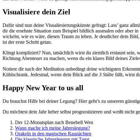
Visualisiere dein Ziel
Dafür sind nun deine Visua­lie­sie­rungs­künste gefragt: Lass’ ganz all­m
dir die ersehnte Situa­tion zum Bei­spiel bild­lich aus­malen oder aber 
wickelst, wie es wäre, diesen Traum zu leben. Je deut­li­cher dein Bil
ist der erste Schritt getan.
Klingt kom­pli­ziert? Nun, tat­säch­lich wirst du ziem­lich erstaunt sein
Rich­tung Aben­teuer zu machen, wenn du ein klares Bild deines Zieles 
Notiere dir nach der Medi­ta­tion unbe­dingt deine wich­tig­sten Erkenn
Kühl­schrank. Jedesmal, wenn dein Blick auf die
3 Stäbe
fällt, wirst 
Happy New Year to us all
Du brauchst Hilfe bei deiner Legung? Hier geht’s zu unserem gün­sti
Du möch­test dein Jahr lieber selbst pro­gno­sti­zieren und weißt nicht
Der 12-Monats­plan nach Bene­bell Wen
Wann mache ich meine Jahreslegung?
Ora­keln in den magi­schen Raunächten
Die klas­si­sche Jah­res­le­gung mit Tarot