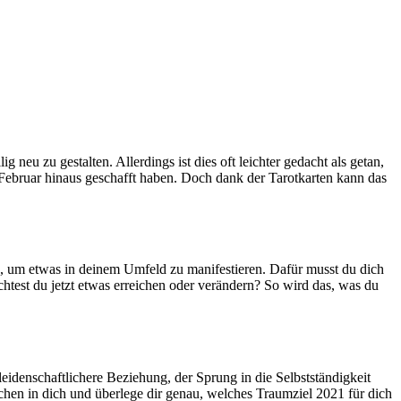
 neu zu gestalten. Aller­dings ist dies oft leichter gedacht als getan,
 Februar hinaus geschafft haben. Doch dank der Tarot­karten kann das
er an, um etwas in deinem Umfeld zu mani­fe­stieren. Dafür musst du dich
h­test du jetzt etwas errei­chen oder ver­än­dern? So wird das, was du
­den­schaft­li­chere Bezie­hung, der Sprung in die Selbst­stän­dig­keit
ochen in dich und über­lege dir genau, wel­ches Traum­ziel 2021 für dich