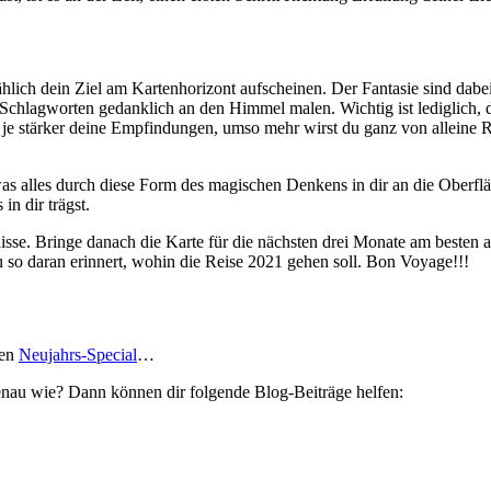
äh­lich dein Ziel am Kar­ten­ho­ri­zont auf­scheinen. Der Fan­tasie sind d
in Schlag­worten gedank­lich an den Himmel malen. Wichtig ist ledig­lich,
d, je stärker deine Emp­fin­dungen, umso mehr wirst du ganz von alleine
, was alles durch diese Form des magi­schen Den­kens in dir an die Ober­fl
in dir trägst.
t­nisse. Bringe danach die Karte für die näch­sten drei Monate am besten
du so daran erin­nert, wohin die Reise 2021 gehen soll. Bon Voyage!!!
gen
Neu­jahrs-Spe­cial
…
 genau wie? Dann können dir fol­gende Blog-Bei­träge helfen: