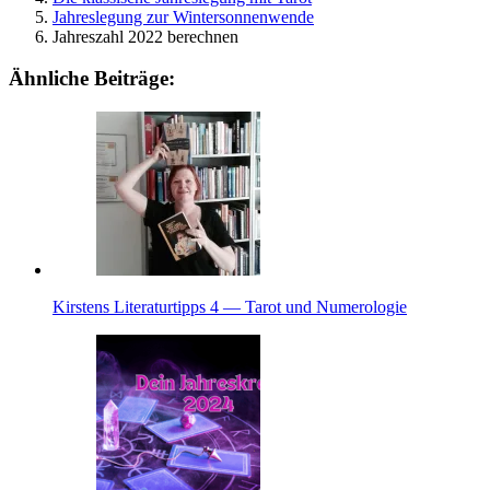
Jah­res­le­gung zur Wintersonnenwende
Jah­res­zahl 2022 berechnen
Ähnliche Beiträge:
Kir­stens Lite­ra­tur­tipps 4 — Tarot und Numerologie