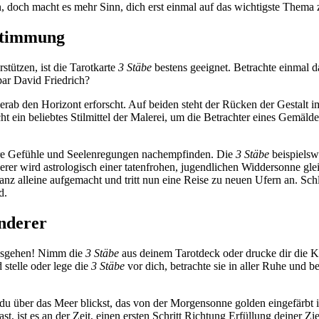
ein, doch macht es mehr Sinn, dich erst einmal auf das wich­tigste Thema
stimmung
tützen, ist die Tarot­karte
3 Stäbe
bestens geeignet. Betrachte einmal d
ar David Friedrich?
erab den Hori­zont erforscht. Auf beiden steht der Rücken der Gestalt 
 ein beliebtes Stil­mittel der Malerei, um die Betrachter eines Gemäldes 
re Gefühle und See­len­re­gungen nach­emp­finden. Die
3 Stäbe
bei­spiels­
­derer wird astro­lo­gisch einer taten­frohen, jugend­li­chen Wid­der­sonne gle
anz alleine auf­ge­macht und tritt nun eine Reise zu neuen Ufern an. Sch
d.
nderer
los­gehen! Nimm die
3 Stäbe
aus deinem Tarot­deck oder drucke dir die 
 stelle oder lege die
3 Stäbe
vor dich, betrachte sie in aller Ruhe und b
u über das Meer blickst, das von der Mor­gen­sonne golden ein­ge­färbt 
, ist es an der Zeit, einen ersten Schritt Rich­tung Erfül­lung deiner Z