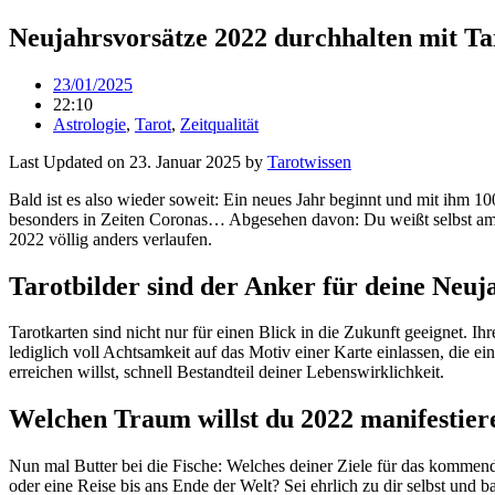
Neujahrsvorsätze 2022 durchhalten mit Ta
23/01/2025
22:10
Astrologie
,
Tarot
,
Zeitqualität
Last Updated on 23. Januar 2025 by
Tarot­wissen
Bald ist es also wieder soweit: Ein neues Jahr beginnt und mit ihm 1000 
beson­ders in Zeiten Coronas… Abge­sehen davon: Du weißt selbst am b
2022 völlig anders verlaufen.
Tarotbilder sind der Anker für
deine Neuj
Tarot­karten sind nicht nur für einen Blick in die Zukunft geeignet. Ihr
ledig­lich voll Acht­sam­keit auf das Motiv einer Karte ein­lassen, die 
errei­chen willst, schnell Bestand­teil deiner Lebenswirklichkeit.
Welchen Traum willst du 2022 manifestier
Nun mal Butter bei die Fische: Wel­ches deiner Ziele für das kom­mende Jah
oder eine Reise bis ans Ende der Welt? Sei ehr­lich zu dir selbst und b