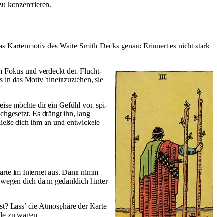
 zu konzentrieren.
as Kar­ten­motiv des Waite-Smith-Decks genau: Erin­nert es nicht stark
im Fokus und ver­deckt den Flucht­
in das Motiv hin­ein­zu­ziehen, sie
weise möchte dir ein Gefühl von spi­
ich­ge­setzt. Es drängt ihn, lang
ließe dich ihm an und ent­wickele
Karte im Internet aus. Dann nimm
ewegen dich dann gedank­lich hinter
ist? Lass’ die Atmo­sphäre der Karte
iele zu wagen.