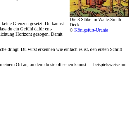
Die 3 Stäbe im Waite-Smith
abei keine Grenzen gesetzt: Du kannst
Deck.
 dass du ein Gefühl dafür ent­
©
Königs­furt-Urania
 Rich­tung Hori­zont gezogen. Damit
äche dringt. Du wirst erkennen wie ein­fach es ist, den ersten Schritt
 an einem Ort an, an dem du sie oft sehen kannst — bei­spiels­weise am