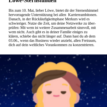
Löwe-Sternstunden
Bis zum 10. Mai, lieber Löwe, bietet dir der Ster­nen­himmel
her­vor­ra­gende Unter­stüt­zung bei allen Kar­rie­re­am­bi­tonen.
Danach, in der Rück­läu­fig­keits­phase Mer­kurs wird es
schwie­riger. Nutze die Zeit, um deine Netz­werke zu über­
prüfen: Mit wem ist wei­tere Zusam­men­ar­beit sinn­voll, mit
wem nicht. Auch gibt es in deiner Familie einiges zu
klären, schiebe das nicht länger auf. Dann hast du ab dem
03.06., wenn das Busi­ness wieder anzieht, allen Frei­raum,
dich auf dein welt­li­ches Vor­an­kommen zu konzentrieren.