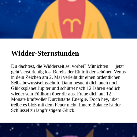
Widder-Sternstunden
Du dach­test, die Wid­der­zeit sei vorbei? Mit­nichten — jetzt
geht’s erst richtig los. Bereits der Ein­tritt der schönen Venus
in dein Zei­chen am 2. Mai ver­leiht dir einen ordent­li­chen
Selbst­be­wusst­seins­schub. Dann besucht dich auch noch
Glücks­planet Jupiter und schüttet nach 12 Jahren end­lich
wieder sein Füll­horn über dir aus. Freue dich auf 12
Monate kraft­voller Durch­starte-Energie. Doch hey, über­
treibe es bloß mit dem Feuer nicht. Innere Balance ist der
Schlüssel zu lang­fri­stigem Glück.