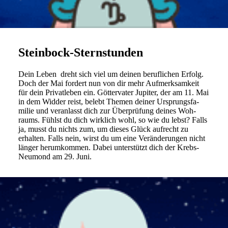
Steinbock-Sternstunden
Dein Leben dreht sich viel um deinen beruf­li­chen Erfolg.
Doch der Mai for­dert nun von dir mehr Auf­merk­sam­keit
für dein Pri­vat­leben ein. Göt­ter­vater Jupiter, der am 11. Mai
in dem Widder reist, belebt Themen deiner Ursprungs­fa­
milie und ver­an­lasst dich zur Über­prü­fung deines Woh­
raums. Fühlst du dich wirk­lich wohl, so wie du lebst? Falls
ja, musst du nichts zum, um dieses Glück auf­recht zu
erhalten. Falls nein, wirst du um eine Ver­än­de­rungen nicht
länger her­um­kommen. Dabei unter­stützt dich der Krebs-
Neu­mond am 29. Juni.