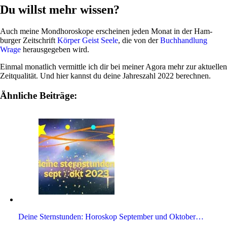
Du willst mehr wissen?
Auch meine Mond­ho­ro­skope erscheinen jeden Monat in der Ham­
burger Zeit­schrift
Körper Geist Seele
, die von der
Buch­hand­lung
Wrage
her­aus­ge­geben wird.
Einmal monat­lich ver­mittle ich dir bei meiner Agora mehr zur aktu­ellen
Zeit­qua­lität. Und hier kannst du deine Jah­res­zahl 2022 berechnen.
Ähnliche Beiträge:
Deine Stern­stunden: Horo­skop Sep­tember und Oktober…