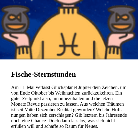
Fische-Sternstunden
Am 11. Mai ver­lässt Glücks­planet Jupiter dein Zei­chen, um
von Ende Oktober bis Weih­nachten zurück­zu­kehren. Ein
guter Zeit­punkt also, um inne­zu­halten und die letzen
Monate Revue pas­sieren zu lassen. Aus wel­chen Träumen
ist seit Mitte Dezember Rea­lität geworden? Welche Hoff­
nungen haben sich zer­schlagen? Gib letz­tern bis Jah­res­ende
noch eine Chance. Doch dann lass los, was sich nicht
erfüllen will und schaffe so Raum für Neues.