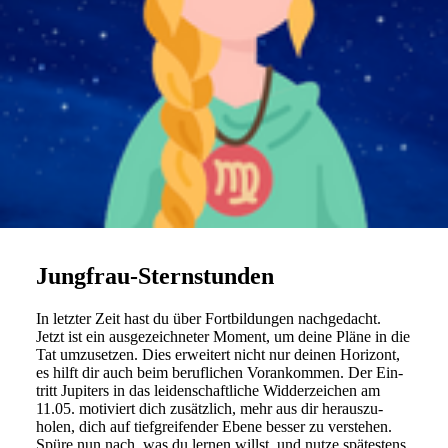
Jungfrau-Sternstunden
In letzter Zeit hast du über Fort­bil­dungen nach­ge­dacht.
Jetzt ist ein aus­ge­zeich­neter Moment, um deine Pläne in die
Tat umzu­setzen. Dies erwei­tert nicht nur deinen Hori­zont,
es hilft dir auch beim beruf­li­chen Vor­an­kommen. Der Ein­
tritt Jupi­ters in das lei­den­schaft­liche Wid­der­zei­chen am
11.05. moti­viert dich zusätz­lich, mehr aus dir her­aus­zu­
holen, dich auf tief­grei­fender Ebene besser zu ver­stehen.
Spüre nun nach, was du lernen willst, und nutze spä­te­stens