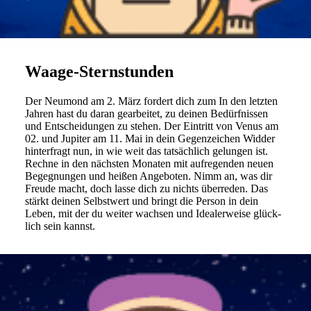
Waage-Sternstunden
Der Neu­mond am 2. März for­dert dich zum In den letzten
Jahren hast du daran gear­beitet, zu deinen Bedürf­nissen
und Ent­schei­dungen zu stehen. Der Ein­tritt von Venus am
02. und Jupiter am 11. Mai in dein Gegen­zei­chen Widder
hin­ter­fragt nun, in wie weit das tat­säch­lich gelungen ist.
Rechne in den näch­sten Monaten mit auf­re­genden neuen
Begeg­nungen und heißen Ange­boten. Nimm an, was dir
Freude macht, doch lasse dich zu nichts über­reden. Das
stärkt deinen Selbst­wert und bringt die Person in dein
Leben, mit der du weiter wachsen und Idea­ler­weise glück­
lich sein kannst.