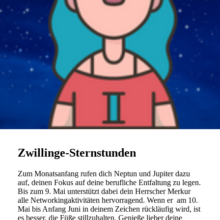
Zwillinge-Sternstunden
Zum Monats­an­fang rufen dich Neptun und Jupiter dazu
auf, deinen Fokus auf deine beruf­liche Ent­fal­tung zu legen.
Bis zum 9. Mai unter­stützt dabei dein Herr­scher Merkur
alle Net­wor­king­ak­ti­vi­täten her­vor­ra­gend. Wenn er am 10.
Mai bis Anfang Juni in deinem Zei­chen rück­läufig wird, ist
es besser, die Füße still­zu­halten. Genieße lieber deine