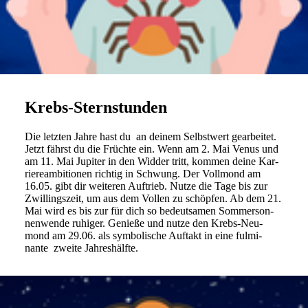
Krebs-Sternstunden
Die letzten Jahre hast du an deinem Selbst­wert gear­beitet.
Jetzt fährst du die Früchte ein. Wenn am 2. Mai Venus und
am 11. Mai Jupiter in den Widder tritt, kommen deine Kar­
rie­re­am­bi­tionen richtig in Schwung. Der Voll­mond am
16.05. gibt dir wei­teren Auf­trieb. Nutze die Tage bis zur
Zwil­lings­zeit, um aus dem Vollen zu schöpfen. Ab dem 21.
Mai wird es bis zur für dich so bedeut­samen Som­mer­son­
nen­wende ruhiger. Genieße und nutze den Krebs-Neu­
mond am 29.06. als sym­bo­li­sche Auf­takt in eine ful­mi­
nante zweite Jahreshälfte.