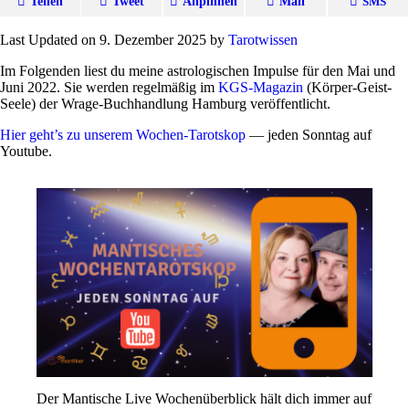
Teilen
Tweet
Anpinnen
Mail
SMS
Last Updated on 9. Dezember 2025 by
Tarot­wissen
Im Fol­genden liest du meine astro­lo­gi­schen Impulse für den Mai und
Juni 2022. Sie werden regel­mäßig im
KGS-Magazin
(Körper-Geist-
Seele) der Wrage-Buch­hand­lung Ham­burg veröffentlicht.
Hier geht’s zu unserem Wochen-Tarot­skop
— jeden Sonntag auf
Youtube.
Der Man­ti­sche Live Wochen­über­blick hält dich immer auf