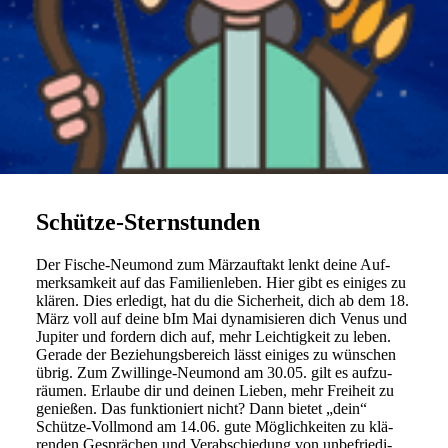
Schütze-Sternstunden
Der Fische-Neu­mond zum März­auf­takt lenkt deine Auf­
merk­sam­keit auf das Fami­li­en­leben. Hier gibt es einiges zu
klären. Dies erle­digt, hat du die Sicher­heit, dich ab dem 18.
März voll auf deine bIm Mai dyna­mi­sieren dich Venus und
Jupiter und for­dern dich auf, mehr Leich­tig­keit zu leben.
Gerade der Bezie­hungs­be­reich lässt einiges zu wün­schen
übrig. Zum Zwil­linge-Neu­mond am 30.05. gilt es auf­zu­
räumen. Erlaube dir und deinen Lieben, mehr Frei­heit zu
genießen. Das funk­tio­niert nicht? Dann bietet „dein“
Schütze-Voll­mond am 14.06. gute Mög­lich­keiten zu klä­
renden Gesprä­chen und Ver­ab­schie­dung von unbe­frie­di­