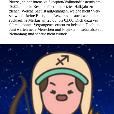
Nutze „deine“ inten­sive Skor­pion-Voll­mond­fin­sternis am
16.05., um ein Resume über dein letztes Halb­jahr zu
ziehen. Welche Saat ist auf­ge­gangen, welche nicht? Ver­
schwende keine Energie in Letz­teres — auch wenn der
rück­läu­fige Merkur vm 23.05. bis 03.06. Dich dazu ver­
führen könnte, Ver­gan­genes erneut zu beleben. Doch im
Juni warten neue Men­schen und Pro­jekte — setze also auf
Neu­an­fang und schaue nicht zurück.