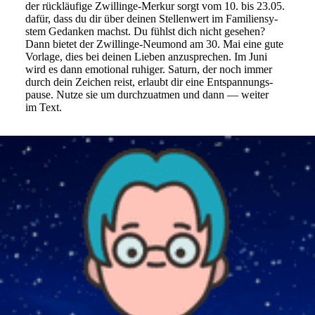
der rück­läu­fige Zwil­linge-Merkur sorgt vom 10. bis 23.05.
dafür, dass du dir über deinen Stel­len­wert im Fami­li­en­sy­
stem Gedanken machst. Du fühlst dich nicht gesehen?
Dann bietet der Zwil­linge-Neu­mond am 30. Mai eine gute
Vor­lage, dies bei deinen Lieben anzu­spre­chen. Im Juni
wird es dann emo­tional ruhiger. Saturn, der noch immer
durch dein Zei­chen reist, erlaubt dir eine Ent­span­nungs­
pause. Nutze sie um durch­zu­atmen und dann — weiter
im Text.