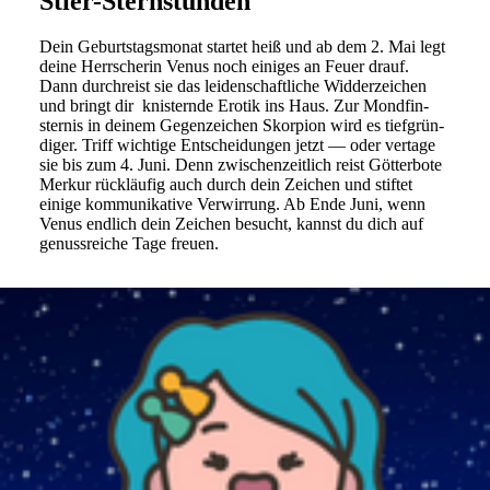
Stier-Sternstunden
Dein Geburts­tags­monat startet heiß und ab dem 2. Mai legt
deine Herr­scherin Venus noch einiges an Feuer drauf.
Dann durch­reist sie das lei­den­schaft­liche Wid­der­zei­chen
und bringt dir kni­sternde Erotik ins Haus. Zur Mond­fin­
sternis in deinem Gegen­zei­chen Skor­pion wird es tief­grün­
diger. Triff wich­tige Ent­schei­dungen jetzt — oder ver­tage
sie bis zum 4. Juni. Denn zwi­schen­zeit­lich reist Göt­ter­bote
Merkur rück­läufig auch durch dein Zei­chen und stiftet
einige kom­mu­ni­ka­tive Ver­wir­rung. Ab Ende Juni, wenn
Venus end­lich dein Zei­chen besucht, kannst du dich auf
genuss­reiche Tage freuen.