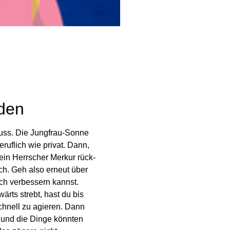
nden
luss. Die Jung­frau-Sonne
uf­lich wie privat. Dann,
in Herr­scher Merkur rück­
sich. Geh also erneut über
h ver­bes­sern kannst.
rts strebt, hast du bis
schnell zu agieren. Dann
g und die Dinge könnten