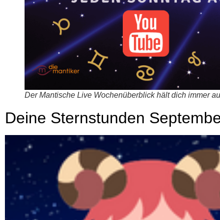
Der Man­ti­sche Live Wochen­über­blick hält dich immer 
Deine Sternstunden September