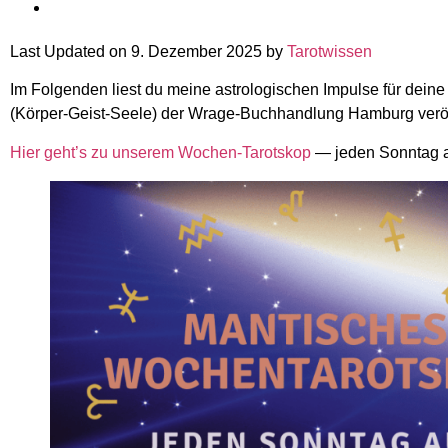
Last Updated on 9. Dezember 2025 by
Tarot­wissen
Im Fol­genden liest du meine astro­lo­gi­schen Impulse für de
(Körper-Geist-Seele) der Wrage-Buch­hand­lung Ham­burg veröff
Hier geht’s zu unserem Wochen-Tarot­skop
— jeden Sonntag a