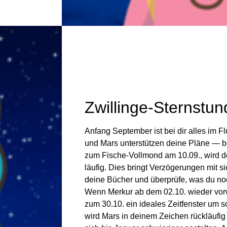
Zwillinge-Sternstu
Anfang Sep­tember ist bei dir alles im F
und Mars unter­stützen deine Pläne — ber
zum Fische-Voll­mond am 10.09., wird de
läufig. Dies bringt Ver­zö­ge­rungen mit 
deine Bücher und über­prüfe, was du noc
Wenn Merkur ab dem 02.10. wieder vor­wä
zum 30.10. ein ideales Zeit­fen­ster um 
wird Mars in deinem Zei­chen rück­läufi