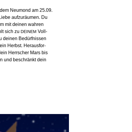
nd dem Neu­mond am 25.09.
 Liebe auf­zu­räumen. Du
, um mit deinen wahren
lt sich zu
Voll­
DEINEM
u deinen Bedürf­nissen
ein Herbst. Her­aus­for­
ein Herr­scher Mars bis
in und beschränkt dein