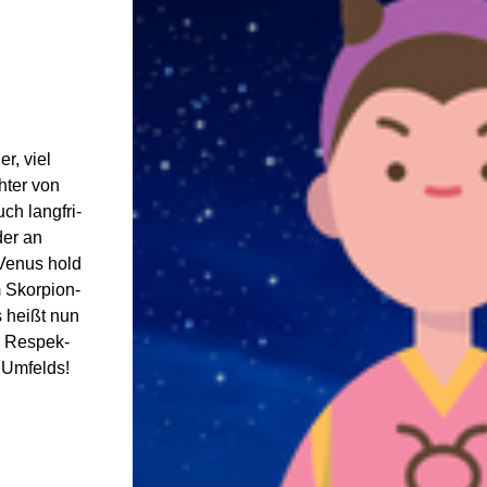
er, viel
chter von
h lang­fri­
der an
 Venus hold
 Skor­pion-
 heißt nun
: Respek­
 Umfelds!