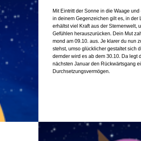
Mit Ein­tritt der Sonne in die Waage u
in deinem Gegen­zei­chen gilt es, in der
erhältst viel Kraft aus der Ster­nen­welt
Gefühlen her­aus­zu­rücken. Dein Mut zah
mond am 09.10. aus. Je klarer du nun z
stehst, umso glück­li­cher gestaltet sich d
dernder wird es ab dem 30.10. Da legt d
näch­sten Januar den Rück­wärts­gang e
Durchsetzungsvermögen.