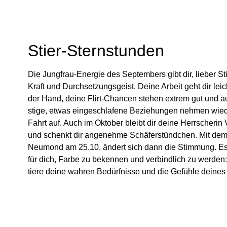
Stier-Sternstunden
Die Jung­frau-Energie des Sep­tem­bers gibt dir, lieber Sti
Kraft und Durch­set­zungs­geist. Deine Arbeit geht dir lei
der Hand, deine Flirt-Chancen stehen extrem gut und auc
stige, etwas ein­ge­schla­fene Bezie­hungen nehmen wie
Fahrt auf. Auch im Oktober bleibt dir deine Herr­scherin
und schenkt dir ange­nehme Schä­fer­stünd­chen. Mit dem
Neu­mond am 25.10. ändert sich dann die Stim­mung. Es
für dich, Farbe zu bekennen und ver­bind­lich zu werden
tiere deine wahren Bedürf­nisse und die Gefühle deines