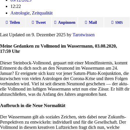
12:22
Astrologie
,
Zeitqualität
Teilen
Tweet
Anpinnen
Mail
SMS
Last Updated on 9. Dezember 2025 by
Tarot­wissen
Meine Gedanken zu Vollmond im
Wassermann, 03.08.2020,
17:59 Uhr
Dieser Stein­bock-Voll­mond, gepaart mit einer Mond­fin­sternis, kommt
Erin­nerst du dich noch an den Neu­mond im Was­ser­mann am 24.
Januar? Er ereig­nete sich kurz vor jener Saturn-Pluto-Kon­junk­tion, die
inzwi­schen von vielen Astro­logen der Corona-Krise und ihren Folgen
ver­bunden wird. Viel ist seit diesem Neu­mond geschehen — der aktu­
elle Voll­mond im luf­tigen Was­ser­mann setzt nun eine Zäsur. Er hilft dir
abzu­schließen, was du Anfang des Jahres ange­stoßen hast.
Aufbruch in die Neue Normalität
Der Was­ser­mann gilt als soziales Zei­chen, stets dabei neue Zukunfts-
Per­spek­tiven zu ent­wickeln: indi­vi­duell und für die Gesell­schaft. Der
Voll­mond in diesem krea­tiven Luft­zei­chen fragt dich nun, welche