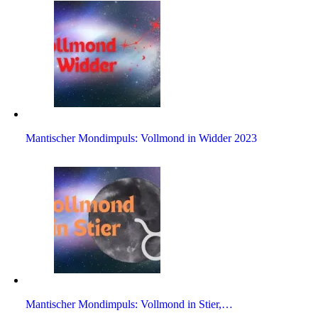
Man­ti­scher Mond­im­puls: Voll­mond in Widder 2023
Man­ti­scher Mond­im­puls: Voll­mond in Stier,…