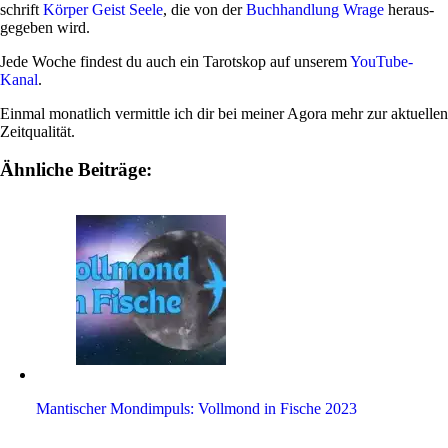
schrift
Körper Geist Seele
, die von der
Buch­hand­lung Wrage
her­aus­
ge­geben wird.
Jede Woche fin­dest du auch ein Tarot­skop auf unserem
You­Tube-
Kanal
.
Einmal monat­lich ver­mittle ich dir bei meiner Agora mehr zur aktu­ellen
Zeitqualität.
Ähnliche Beiträge:
Man­ti­scher Mond­im­puls: Voll­mond in Fische 2023