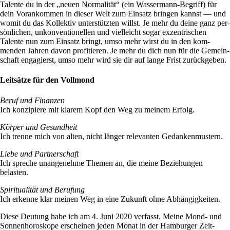
Talente du in der „neuen Nor­ma­lität“ (ein Was­ser­mann-Begriff) für
dein Vor­an­kommen in dieser Welt zum Ein­satz bringen kannst — und
womit du das Kol­lektiv unter­stützten willst. Je mehr du deine ganz per­
sön­li­chen, unkon­ven­tio­nellen und viel­leicht sogar exzen­tri­schen
Talente nun zum Ein­satz bringt, umso mehr wirst du in den kom­
menden Jahren davon pro­fi­tieren. Je mehr du dich nun für die Gemein­
schaft enga­gierst, umso mehr wird sie dir auf lange Frist zurückgeben.
Leitsätze für den Vollmond
Beruf und Finanzen
Ich kon­zi­piere mit klarem Kopf den Weg zu meinem Erfolg.
Körper und Gesund­heit
Ich trenne mich von alten, nicht länger rele­vanten Gedankenmustern.
Liebe und Part­ner­schaft
Ich spreche unan­ge­nehme Themen an, die meine Bezie­hungen
belasten.
Spi­ri­tua­lität und Beru­fung
Ich erkenne klar meinen Weg in eine Zukunft ohne Abhängigkeiten.
Diese Deu­tung habe ich am 4. Juni 2020 ver­fasst. Meine Mond- und
Son­nen­ho­ro­skope erscheinen jeden Monat in der Ham­burger Zeit­