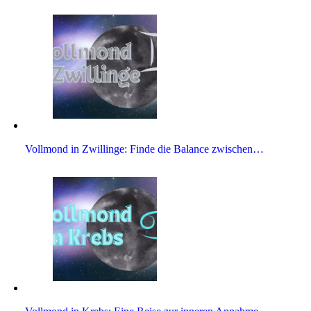
Voll­mond in Zwil­linge: Finde die Balance zwischen…