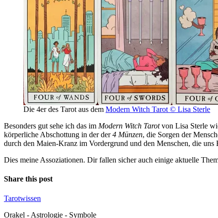
Die 4er des Tarot aus dem
Modern Witch Tarot © Lisa Sterle
Beson­ders gut sehe ich das im
Modern Witch Tarot
von Lisa Sterle wid
kör­per­liche Abschot­tung in der der
4 Münzen
, die Sorgen der Men­sche
durch den Maien-Kranz im Vor­der­grund und den Men­schen, die uns B
Dies meine Asso­zia­tionen. Dir fallen sicher auch einige aktu­elle The
Share this post
Tarotwissen
Orakel - Astrologie - Symbole