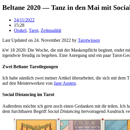
Beltane 2020 — Tanz in den Mai mit Socia
24/11/2022
15:28
Orakel
,
Tarot
,
Zeitqualität
Last Updated on 24. November 2022 by
Tarot­wissen
18 2020: Die Woche, die mit der Mas­ken­pflicht beginnt, endet mit 
KW
irgendwie freudig zu begehen. Eine Anre­gung und ein paar Tarot-Ged
Zwei Beltane Tarotlegungen
Ich habe näm­lich zwei meiner Artikel über­ar­beitet, die sich mit dem 
auf den Mei­ster­werken von
Jane Austen
.
Social Distancing im Tarot
Außerdem möchte ich gern noch einen Gedanken mit dir teilen. Ich hab
dem furcht­baren Begriff
Social Distan­cing
her­vor­ra­gend Aus­druck v