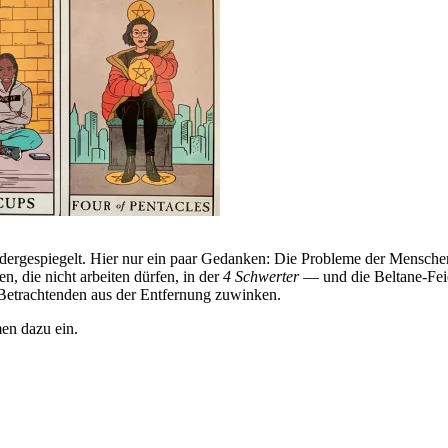
er­ge­spie­gelt. Hier nur ein paar Gedanken: Die Pro­bleme der Men­sche
n, die nicht arbeiten dürfen, in der
4 Schwerter
— und die Bel­tane-Fei
etrach­tenden aus der Ent­fer­nung zuwinken.
men dazu ein.