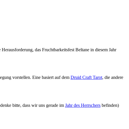
aus­for­de­rung, das Frucht­bar­keits­fest Bel­tane in diesem Jahr
Legung vor­stellen. Eine basiert auf dem
Druid Craft Tarot
, die andere
edenke bitte, dass wir uns gerade im
Jahr des Herr­schers
befinden)