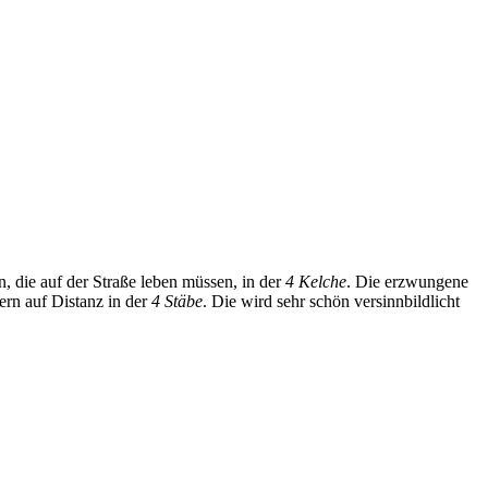
n, die auf der Straße leben müssen, in der
4 Kelche
. Die erzwun­gene
ern auf Distanz in der
4 Stäbe
. Die wird sehr schön ver­sinn­bild­licht