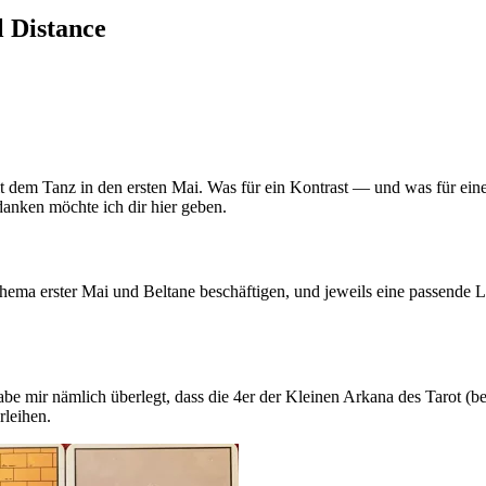
l Distance
dem Tanz in den ersten Mai. Was für ein Kon­trast — und was für eine Her­
anken möchte ich dir hier geben.
Thema erster Mai und Bel­tane beschäf­tigen, und jeweils eine pas­sende 
e mir näm­lich über­legt, dass die 4er der Kleinen Arkana des Tarot (b
erleihen.