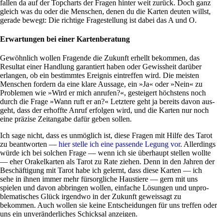
fallen da auf der Top­charts der Fragen hinter weit zurück. Doch ganz
gleich was du oder die Men­schen, denen du die Karten deuten willst,
gerade bewegt: Die rich­tige Fra­ge­stel­lung ist dabei das A und O.
Erwartungen bei einer Kartenberatung
Gewöhn­lich wollen Fra­gende die Zukunft erhellt bekommen, das
Resultat einer Hand­lung garan­tiert haben oder Gewiss­heit dar­über
erlangen, ob ein bestimmtes Ereignis ein­treffen wird. Die mei­sten
Men­schen for­dern da eine klare Aus­sage, ein »Ja« oder »Nein« zu
Pro­blemen wie »Wird er mich anrufen?«, gestei­gert höch­stens noch
durch die Frage »Wann ruft er an?« Letz­tere geht ja bereits davon aus­
geht, dass der erhoffte Anruf erfolgen wird, und die Karten nur noch
eine prä­zise Zeit­an­gabe dafür geben sollen.
Ich sage nicht, dass es unmög­lich ist, diese Fragen mit Hilfe des Tarot
zu beant­worten —
hier stelle ich eine pas­sende Legung vor
. Aller­dings
würde ich bei sol­chen Frage — wenn ich sie über­haupt stellen wollte
— eher Ora­kel­karten als Tarot zu Rate ziehen. Denn in den Jahren der
Beschäf­ti­gung mit Tarot habe ich gelernt, dass diese Karten — ich
sehe in ihnen immer mehr für­sorg­liche Haus­tiere — gern mit uns
spielen und davon abbringen wollen, ein­fache Lösungen und unpro­
ble­ma­ti­sches Glück irgendwo in der Zukunft geweis­sagt zu
bekommen. Auch wollen sie keine Ent­schei­dungen für uns treffen oder
uns ein unver­än­der­li­ches Schicksal anzeigen.