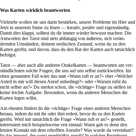
Was Karten wirklich beantworten
Viel­mehr wollen sie uns darin bestärken, unsere Pro­bleme im Hier und
Jetzt in unserem Sinne zu lösen — kreativ, positiv und eigen­ständig.
Damit dies klappt, soll­test du dir immer wieder bewusst machen: Die
Ant­worten des Tarot sind stets abhängig von äußeren, sich ver­än­
dernden Umständen, deinem see­li­schen Zustand, wenn du zu den
Karten greifst, und davon, dass du den Rat der Karten auch tat­säch­lich
befolgst.
Tarot — aber auch alle anderen Ora­kel­karten — beant­worten am ver­
ständ­lich­sten solche Fragen, die uns auf uns selbst zurück­werfen. Im
oben genannten Fall wäre das statt »Wann ruft er an?« eher »Wel­cher
Anteil in mir will diesen Anruf unbe­dingt?« oder »Warum rufst du
nicht selber an?« Du merkst schon, die »rich­tige« Frage zu stellen ist
keine leichte Auf­gabe. Beson­ders, wenn du anderen Men­schen die
Karten legen willst.
Am ehe­sten fin­dest du die »rich­tige« Frage eines anderen Men­schen
heraus, indem du mit ihr oder ihm redest, bevor du zu den Karten
greifst. Wird mir tat­säch­lich die Frage »Wann ruft er an?« gestellt,
inter­es­siert mich bei­spiels­weise erst einmal: Wann gab es denn den
letzten Kon­takt mit dem erhofften Anrufer? Was wurde da ver­ein­bart?
Ist das jemand, der sonst regel­mäßig anruft? In wel­cher Bezie­hung