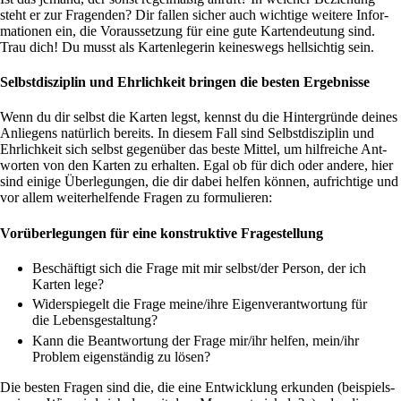
steht er zur Fra­genden? Dir fallen sicher auch wich­tige wei­tere Infor­
ma­tionen ein, die Vor­aus­set­zung für eine gute Kar­ten­deu­tung sind.
Trau dich! Du musst als Kar­ten­le­gerin kei­nes­wegs hell­sichtig sein.
Selbstdisziplin und Ehrlichkeit bringen die besten Ergebnisse
Wenn du dir selbst die Karten legst, kennst du die Hin­ter­gründe deines
Anlie­gens natür­lich bereits. In diesem Fall sind Selbst­dis­zi­plin und
Ehr­lich­keit sich selbst gegen­über das beste Mittel, um hilf­reiche Ant­
worten von den Karten zu erhalten. Egal ob für dich oder andere, hier
sind einige Über­le­gungen, die dir dabei helfen können, auf­rich­tige und
vor allem wei­ter­hel­fende Fragen zu formulieren:
Vorüberlegungen für eine konstruktive Fragestellung
Beschäf­tigt sich die Frage mit mir selbst/der Person, der ich
Karten lege?
Wider­spie­gelt die Frage meine/ihre Eigen­ver­ant­wor­tung für
die Lebensgestaltung?
Kann die Beant­wor­tung der Frage mir/ihr helfen, mein/ihr
Pro­blem eigen­ständig zu lösen?
Die besten Fragen sind die, die eine Ent­wick­lung erkunden (bei­spiels­