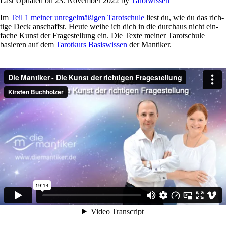
Last Updated on 23. November 2022 by
Tarot­wissen
Im
Teil 1 meiner unre­gel­mä­ßigen Tarot­schule
liest du, wie du das rich­
tige Deck anschaffst. Heute weihe ich dich in die durchaus nicht ein­
fache Kunst der Fra­ge­stel­lung ein. Die Texte meiner Tarot­schule
basieren auf dem
Tarot­kurs Basis­wissen
der Mantiker.