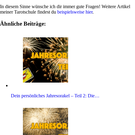
In diesem Sinne wün­sche ich dir immer gute Fragen! Wei­tere Artikel
meiner Tarot­schule fin­dest du
bei­spiels­weise hier
.
Ähnliche Beiträge:
Dein per­sön­li­ches Jah­res­orakel – Teil 2: Die…