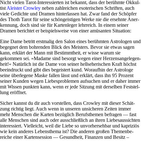
Nicht vielen Tarot-Inter­es­sierten ist bekannt, dass der berühmte Okkul­
tist
Alei­ster Crowley
neben zahl­rei­chen eso­te­ri­schen Schriften, auch
viele Gedichte und Dramen hin­ter­lassen hat. Zwar fand der Schöpfer
des Thoth Tarot für seine schön­gei­stigen Werke nie die ersehnte Aner­
ken­nung, doch sind sie für Kar­ten­leger lehr­reich. In einem seiner
Dramen berichtet er bei­spiels­weise von einer amü­santen Situation:
Eine Dame betritt erst­malig den Salon eines berühmten Astro­logen und
begegnet dem boh­renden Blick des Mei­sters. Bevor sie etwas sagen
kann, erklärt der Mann mit Bestimmt­heit, er wisse warum sie
gekommen sei. »Madame sind besorgt wegen einer Her­zens­an­ge­le­gen­
heit!« Natür­lich ist die Dame von seiner hell­se­he­ri­schen Kraft höchst
beein­druckt und gibt dies begei­stert kund. Wor­aufhin der Astro­loge
seine über­le­gene Maske fallen lässt und erklärt, dass ihn 95 Pro­zent
seiner Kunden wegen Lie­bes­pro­blemen auf­su­chen und er daher immer
mit Wissen punkten kann, wenn er jede Sit­zung mit der­selben Fest­stel­
lung eröffnet.
Sicher kannst du dir auch vor­stellen, dass Crowley mit dieser Schät­
zung richtig liegt. Auch wenn in unseren unsi­cheren Zeiten immer
mehr Men­schen die Karten bezüg­lich Berufs­themen befragen — fast
alle Men­schen sind auch oder aus­schließ­lich an ihren Lie­bes­aus­sichten
inter­es­siert. Viel­leicht, weil die Liebe so unvor­her­sehbar und kapri­ziös
wie kein anderes Lebens­thema ist? Die anderen großen The­men­be­
reiche einer Kar­ten­ses­sion — Gesund­heit, Finanzen und Besitz –