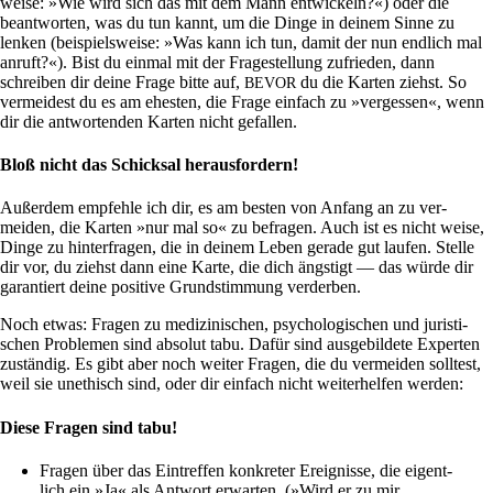
weise: »Wie wird sich das mit dem Mann ent­wickeln?«) oder die
beant­worten, was du tun kannt, um die Dinge in deinem Sinne zu
lenken (bei­spiels­weise: »Was kann ich tun, damit der nun end­lich mal
anruft?«). Bist du einmal mit der Fra­ge­stel­lung zufrieden, dann
schreiben dir deine Frage bitte auf,
du die Karten ziehst. So
BEVOR
ver­mei­dest du es am ehe­sten, die Frage ein­fach zu »ver­gessen«, wenn
dir die ant­wor­tenden Karten nicht gefallen.
Bloß nicht das Schicksal herausfordern!
Außerdem emp­fehle ich dir, es am besten von Anfang an zu ver­
meiden, die Karten »nur mal so« zu befragen. Auch ist es nicht weise,
Dinge zu hin­ter­fragen, die in deinem Leben gerade gut laufen. Stelle
dir vor, du ziehst dann eine Karte, die dich äng­stigt — das würde dir
garan­tiert deine posi­tive Grund­stim­mung verderben.
Noch etwas: Fragen zu medi­zi­ni­schen, psy­cho­lo­gi­schen und juri­sti­
schen Pro­blemen sind absolut tabu. Dafür sind aus­ge­bil­dete Experten
zuständig. Es gibt aber noch weiter Fragen, die du ver­meiden soll­test,
weil sie unethisch sind, oder dir ein­fach nicht wei­ter­helfen werden:
Diese Fragen sind tabu!
Fragen über das Ein­treffen kon­kreter Ereig­nisse, die eigent­
lich ein »Ja« als Ant­wort erwarten. (»Wird er zu mir