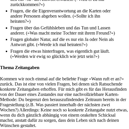
zurückkommen?«)
Fragen, die die Eigen­ver­ant­wor­tung an die Karten oder
andere Per­sonen abgeben wollen. (»Sollte ich ihn
heiraten?«)
Fragen über das Gefühls­leben und das Tun und Lassen
anderer. (»Was macht meine Tochter mit ihrem Freund?«)
Fragen glo­baler Natur, auf die es nur ein Ja oder Nein als
Ant­wort gibt. (»Werde ich mal heiraten?«)
Fragen die etwas hin­ter­fragen, was eigent­lich gut läuft.
(»Werden wir ewig so glück­lich wie jetzt sein?»)
Thema Zeitangaben
Kommen wir noch einmal auf die beliebte Frage »Wann ruft er an?«
zurück. Das ist eine von vielen Fragen, bei denen sich Rat­su­chende
kon­krete Zeit­an­gaben erhoffen. Für mich gibt es für das Her­aus­finden
von der Dauer eines Zustandes nur eine nach­voll­zieh­bare Karten-
Methode: Du begrenzt den her­aus­zu­fin­denden Zeit­raum bereits in der
Fra­ge­stel­lung (z.B. Was pas­siert inner­halb der näch­sten zwei
Wochen?) Aller­dings: Keine noch so kon­krete Zeit­an­gabe nutzt etwas,
wenn du dich gänz­lich abhängig von einem ora­kelten Schicksal
machst, anstatt dafür zu sorgen, dass dein Leben sich nach deinen
Wün­schen gestaltet.