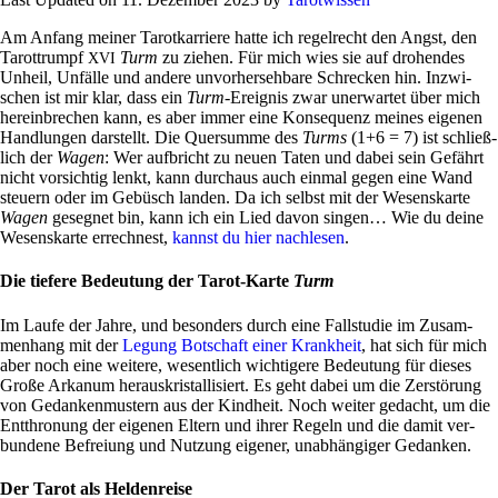
Am Anfang meiner Tarot­kar­riere hatte ich regel­recht den Angst, den
Tarot­trumpf
Turm
zu ziehen. Für mich wies sie auf dro­hendes
XVI
Unheil, Unfälle und andere unvor­her­seh­bare Schrecken hin. Inzwi­
schen ist mir klar, dass ein
Turm
-Ereignis zwar uner­wartet über mich
her­ein­bre­chen kann, es aber immer eine Kon­se­quenz meines eigenen
Hand­lungen dar­stellt. Die Quer­summe des
Turms
(1+6 = 7) ist schließ­
lich der
Wagen
: Wer auf­bricht zu neuen Taten und dabei sein Gefährt
nicht vor­sichtig lenkt, kann durchaus auch einmal gegen eine Wand
steuern oder im Gebüsch landen. Da ich selbst mit der Wesens­karte
Wagen
gesegnet bin, kann ich ein Lied davon singen… Wie du deine
Wesens­karte errech­nest,
kannst du hier nach­lesen
.
Die tiefere Bedeutung der Tarot-Karte
Turm
Im Laufe der Jahre, und beson­ders durch eine Fall­studie im Zusam­
men­hang mit der
Legung Bot­schaft einer Krank­heit
, hat sich für mich
aber noch eine wei­tere, wesent­lich wich­ti­gere Bedeu­tung für dieses
Große Arkanum her­aus­kri­stal­li­siert. Es geht dabei um die Zer­stö­rung
von Gedan­ken­mu­stern aus der Kind­heit. Noch weiter gedacht, um die
Ent­thro­nung der eigenen Eltern und ihrer Regeln und die damit ver­
bun­dene Befreiung und Nut­zung eigener, unab­hän­giger Gedanken.
Der Tarot als Heldenreise