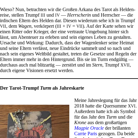
Wieso? Nun, betrachten wir die Großen Arkana des Tarot als Hel­den­
reise, stellen Trumpf
und
—
Herr­scherin
und Herr­scher — die
III
IV
irdi­schen Eltern des Helden dar. Diesen wie­derum sehe ich in Trumpf
, dem
Wagen
, ver­kör­pert (
+
=
). Auf der Karte sehen wir
VII
III
IV
VII
einen Ritter oder Krieger, der eine ver­traute Umge­bung hinter sich
lässt, um Aben­teuer zu erleben und sein eigenes Leben zu gestalten.
Ursache und Wir­kung: Dadurch, dass der Wagen­lenker seine Heimat
und seine Eltern ver­lässt, neue Ein­drücke sam­melt und so nach und
nach sein eigenes Welt­bild gestaltet, treten die Gesetze und Regeln der
Eltern immer mehr in den Hin­ter­grund. Bis sie im Turm end­gültig —
durchaus auch mal blitz­artig — zer­stört und im
Stern
, Trumpf
,
XVII
durch eigene Visionen ersetzt werden.
Der Tarot-Trumpf
Turm
als Jahreskarte
Meine Jah­res­le­gung für das Jahr
2018 hatte die Quer­summe
.
XVI
Außerdem hatte ich als Symbol
für das Jahr den
Turm
und die
Krone
aus dem groß­ar­tigen
Magpie Oracle
der bril­lanten
Carrie Paris
gezogen. Da beide