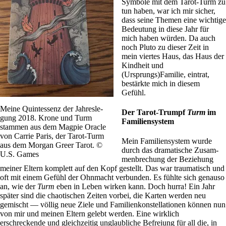
Sym­bole mit dem Tarot-Turm zu
tun haben, war ich mir sicher,
dass seine Themen eine wich­tige
Bedeu­tung in diese Jahr für
mich haben würden. Da auch
noch Pluto zu dieser Zeit in
mein viertes Haus, das Haus der
Kind­heit und
(Ursprungs)Familie, ein­trat,
bestärkte mich in diesem
Gefühl.
Meine Quint­essenz der Jah­res­le­
Der Tarot-Trumpf
Turm
im
gung 2018. Krone und Turm
Familiensystem
stammen aus dem Magpie Oracle
von Carrie Paris, der Tarot-Turm
Mein Fami­li­en­sy­stem wurde
aus dem Morgan Greer Tarot. ©
durch das dra­ma­ti­sche Zusam­
U.S. Games
men­bre­chung der Bezie­hung
meiner Eltern kom­plett auf den Kopf gestellt. Das war trau­ma­tisch und
oft mit einem Gefühl der Ohn­macht ver­bunden. Es fühlte sich genauso
an, wie der
Turm
eben in Leben wirken kann. Doch hurra! Ein Jahr
später sind die chao­ti­schen Zeiten vorbei, die Karten werden neu
gemischt — völlig neue Ziele und Fami­li­en­kon­stel­la­tionen können nun
von mir und meinen Eltern gelebt werden. Eine wirk­lich
erschreckende und gleich­zeitig unglaub­liche Befreiung für all die, in