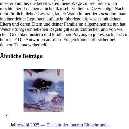
unserer Familie, die bereit waren, neue Wege zu beschreiten. Ich
möchte hier das Thema nicht allzu sehr ver­tiefen. Die wich­tige Nach­
richt für dich, liebe/r Leser/in, lautet: Wann immer der
Turm
domi­nant
in einer deiner Legungen auf­taucht, über­lege dir, was es mit deinen
Eltern und deren Eltern und deiner Familie im all­ge­meinen zu tun hat.
Welche (un)geschriebenen Regeln gilt es auf­zu­bre­chen und von wel­
chen Gedan­ken­mu­stern und kind­li­chen Prä­gungen gilt es, sich jetzt zu
befreien? Die Ant­worten auf diese Fragen können dir sicher bei
deinem Thema weiterhelfen.
Ähnliche Beiträge:
Jah­res­zahl 2025 — Ein Jahr der inneren Ein­kehr und…