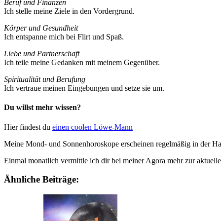
Beruf und Finanzen
Ich stelle meine Ziele in den Vordergrund.
Körper und Gesund­heit
Ich ent­spanne mich bei Flirt und Spaß.
Liebe und Part­ner­schaft
Ich teile meine Gedanken mit meinem Gegenüber.
Spi­ri­tua­lität und Beru­fung
Ich ver­traue meinen Ein­ge­bungen und setze sie um.
Du willst mehr wissen?
Hier fin­dest du
einen coolen Löwe-Mann
Meine Mond- und Son­nen­ho­ro­skope erscheinen regel­mäßig in der Ham
Einmal monat­lich ver­mittle ich dir bei meiner Agora mehr zur aktu­elle
Ähnliche Beiträge: