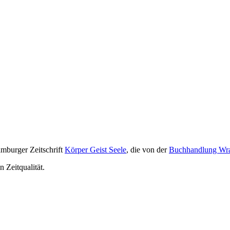
­burger Zeit­schrift
Körper Geist Seele
, die von der
Buch­hand­lung Wr
n Zeitqualität.