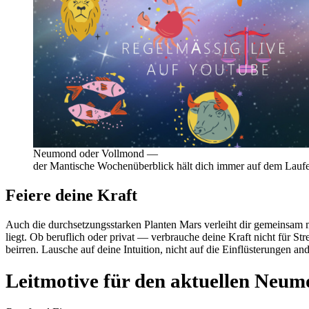
Neu­mond oder Voll­mond —
der Man­ti­sche Wochen­über­blick hält dich immer auf dem Lauf
Feiere deine Kraft
Auch die durch­set­zungs­starken Planten Mars ver­leiht dir gemeinsam 
liegt. Ob beruf­lich oder privat — ver­brauche deine Kraft nicht für S
beirren. Lau­sche auf deine Intui­tion, nicht auf die Ein­flü­ste­rungen
Leitmotive für den aktuellen Neu