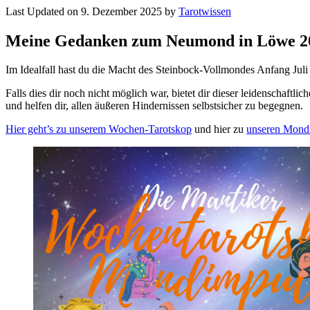
Last Updated on 9. Dezember 2025 by
Tarot­wissen
Meine Gedanken zum
Neumond in Löwe 20
Im Ide­al­fall hast du die Macht des Stein­bock-Voll­mondes Anfang Jul
Falls dies dir noch nicht mög­lich war, bietet dir dieser lei­den­scha
und helfen dir, allen äußeren Hin­der­nissen selbst­si­cher zu begegnen.
Hier geht’s zu unserem Wochen-Tarot­skop
und hier zu
unseren Mond­