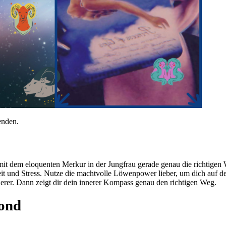
enden.
mit dem elo­quenten Merkur in der Jung­frau gerade genau die rich­tigen 
treit und Stress. Nutze die macht­volle Löwen­power lieber, um dich auf 
 anderer. Dann zeigt dir dein innerer Kom­pass genau den rich­tigen Weg.
mond