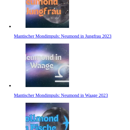
Man­ti­scher Mond­im­puls: Neu­mond in Jung­frau 2023
Man­ti­scher Mond­im­puls: Neu­mond in Waage 2023