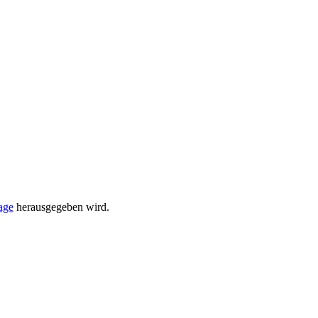
age
her­aus­ge­geben wird.