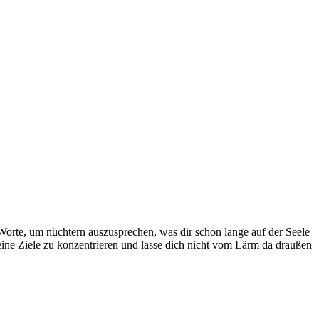
Worte, um nüch­tern aus­zu­spre­chen, was dir schon lange auf der Seele
deine Ziele zu kon­zen­trieren und lasse dich nicht vom Lärm da draußen