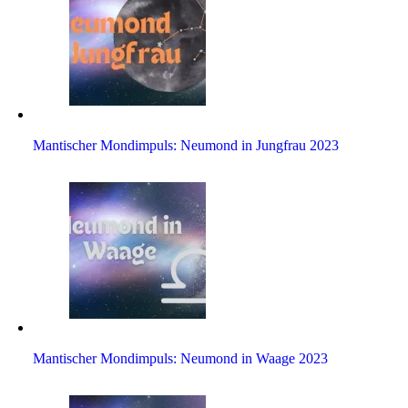
Man­ti­scher Mond­im­puls: Neu­mond in Jung­frau 2023
Man­ti­scher Mond­im­puls: Neu­mond in Waage 2023