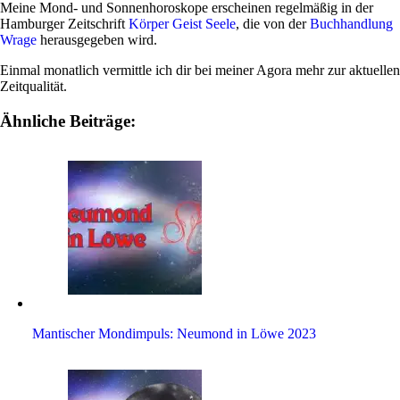
Meine Mond- und Son­nen­ho­ro­skope erscheinen regel­mäßig in der
Ham­burger Zeit­schrift
Körper Geist Seele
, die von der
Buch­hand­lung
Wrage
her­aus­ge­geben wird.
Einmal monat­lich ver­mittle ich dir bei meiner Agora mehr zur aktu­ellen
Zeitqualität.
Ähnliche Beiträge:
Man­ti­scher Mond­im­puls: Neu­mond in Löwe 2023