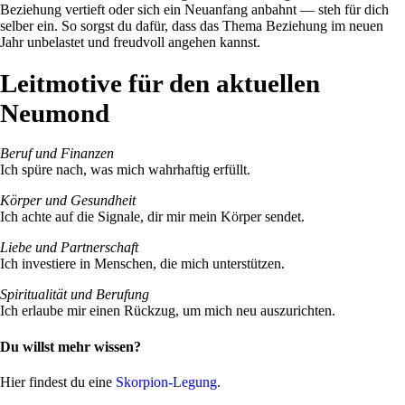
Bezie­hung ver­tieft oder sich ein Neu­an­fang anbahnt — steh für dich
selber ein. So sorgst du dafür, dass das Thema Bezie­hung im neuen
Jahr unbe­la­stet und freud­voll angehen kannst.
Leitmotive für den aktuellen
Neumond
Beruf und Finanzen
Ich spüre nach, was mich wahr­haftig erfüllt.
Körper und Gesund­heit
Ich achte auf die Signale, dir mir mein Körper sendet.
Liebe und Part­ner­schaft
Ich inve­stiere in Men­schen, die mich unterstützen.
Spi­ri­tua­lität und Beru­fung
Ich erlaube mir einen Rückzug, um mich neu auszurichten.
Du willst mehr wissen?
Hier fin­dest du eine
Skor­pion-Legung
.