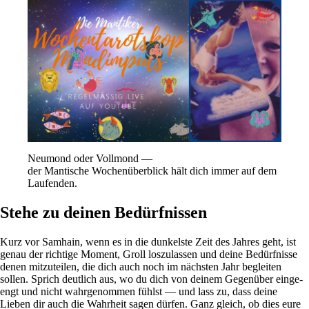
Neu­mond oder Voll­mond —
der Man­ti­sche Wochen­über­blick hält dich immer auf dem
Laufenden.
Stehe zu deinen Bedürfnissen
Kurz vor Sam­hain, wenn es in die dun­kelste Zeit des Jahres geht, ist
genau der rich­tige Moment, Groll los­zu­lassen und deine Bedürf­nisse
denen mit­zu­teilen, die dich auch noch im näch­sten Jahr begleiten
sollen. Sprich deut­lich aus, wo du dich von deinem Gegen­über ein­ge­
engt und nicht wahr­ge­nommen fühlst — und lass zu, dass deine
Lieben dir auch die Wahr­heit sagen dürfen. Ganz gleich, ob dies eure