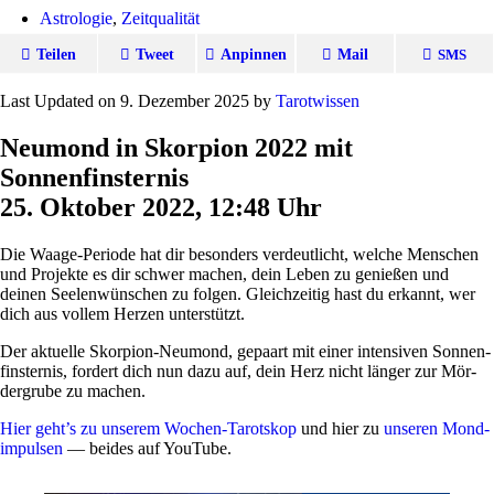
Astrologie
,
Zeitqualität
Teilen
Tweet
Anpinnen
Mail
SMS
Last Updated on 9. Dezember 2025 by
Tarot­wissen
Neumond in Skorpion 2022 mit
Sonnenfinsternis
25. Oktober 2022, 12:48 Uhr
Die Waage-Periode hat dir beson­ders ver­deut­licht, welche Men­schen
und Pro­jekte es dir schwer machen, dein Leben zu genießen und
deinen See­len­wün­schen zu folgen. Gleich­zeitig hast du erkannt, wer
dich aus vollem Herzen unterstützt.
Der aktu­elle Skor­pion-Neu­mond, gepaart mit einer inten­siven Son­nen­
fin­sternis, for­dert dich nun dazu auf, dein Herz nicht länger zur Mör­
der­grube zu machen.
Hier geht’s zu unserem Wochen-Tarot­skop
und hier zu
unseren Mond­
im­pulsen
— beides auf YouTube.