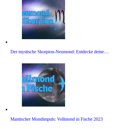
Der mysti­sche Skor­pion-Neu­mond: Ent­decke deine…
Man­ti­scher Mond­im­puls: Voll­mond in Fische 2023