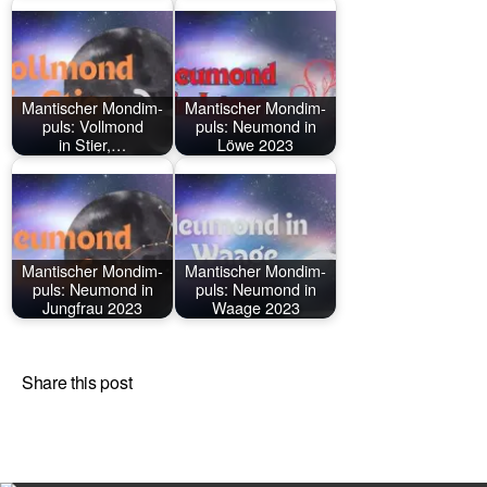
Man­ti­scher Mond­im­
Man­ti­scher Mond­im­
puls: Voll­mond
puls: Neu­mond in
in Stier,…
Löwe 2023
Man­ti­scher Mond­im­
Man­ti­scher Mond­im­
puls: Neu­mond in
puls: Neu­mond in
Jung­frau 2023
Waage 2023
Share this post