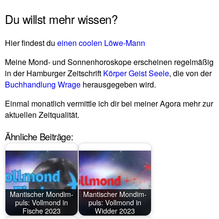
Du willst mehr wissen?
Hier fin­dest du
einen coolen Löwe-Mann
Meine Mond- und Son­nen­ho­ro­skope erscheinen regel­mäßig
in der Ham­burger Zeit­schrift
Körper Geist Seele
, die von der
Buch­hand­lung Wrage
her­aus­ge­geben wird.
Einmal monat­lich ver­mittle ich dir bei meiner Agora mehr zur
aktu­ellen Zeitqualität.
Ähnliche Beiträge:
Man­ti­scher Mond­im­
Man­ti­scher Mond­im­
puls: Voll­mond in
puls: Voll­mond in
Fische 2023
Widder 2023