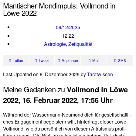
Mantischer Mondimpuls: Vollmond in
Löwe 2022
09/12/2025
12:22
Astrologie
,
Zeitqualität
Teilen
Tweet
Anpinnen
Mail
SMS
Last Updated on 9. Dezember 2025 by
Tarot­wissen
Meine Gedanken zu
Vollmond in Löwe
2022, 16. Februar 2022, 17:56 Uhr
Wäh­rend der Was­ser­mann-Neu­mond dich für gesell­schaft­li­
ches Enga­ge­ment begei­stern will, hin­ter­fragt dieser Löwe-
Voll­mond, wie du per­sön­lich von diesem Altru­ismus pro­fi­
tieren kannst. Die Welt zu retten ist ein hehres Ziel, doch