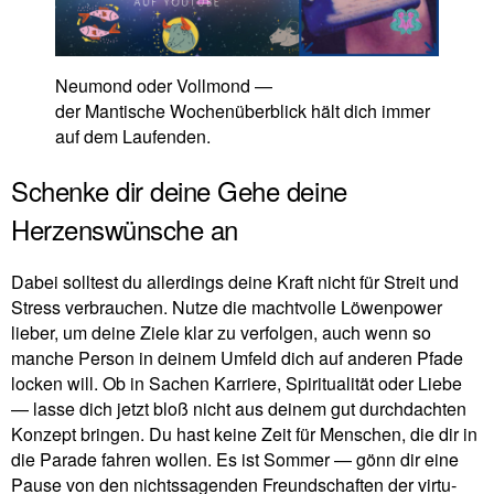
Neu­mond oder Voll­mond —
der Man­ti­sche Wochen­über­blick hält dich immer
auf dem Laufenden.
Schenke dir deine Gehe deine
Herzenswünsche an
Dabei soll­test du aller­dings deine Kraft nicht für Streit und
Stress ver­brau­chen. Nutze die macht­volle Löwen­power
lieber, um deine Ziele klar zu ver­folgen, auch wenn so
manche Person in deinem Umfeld dich auf anderen Pfade
locken will. Ob in Sachen Kar­riere, Spi­ri­tua­lität oder Liebe
— lasse dich jetzt bloß nicht aus deinem gut durch­dachten
Kon­zept bringen. Du hast keine Zeit für Men­schen, die dir in
die Parade fahren wollen. Es ist Sommer — gönn dir eine
Pause von den nichts­sa­genden Freund­schaften der vir­tu­