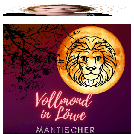
Tarotwissen
Blog
Über mich / Kontakt
Die Mantiker
Impressum
Datenschutzerklärung
Blog
Über mich / Kontakt
Die Mantiker
Impressum
Datenschutzerklärung