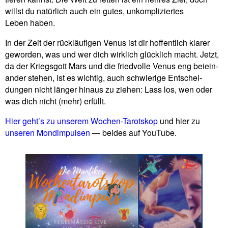
willst du natür­lich auch ein gutes, unkom­pli­ziertes
Leben haben.
In der Zeit der rück­läu­figen Venus ist dir hof­fent­lich klarer
geworden, was und wer dich wirk­lich glück­lich macht. Jetzt,
da der Kriegs­gott Mars und die fried­volle Venus eng bei­ein­
ander stehen, ist es wichtig, auch schwie­rige Ent­schei­
dungen nicht länger hinaus zu ziehen: Lass los, wen oder
was dich nicht (mehr) erfüllt.
Hier geht’s zu unserem Wochen-Tarot­skop
und hier zu
unseren Mond­im­pulsen
— beides auf YouTube.