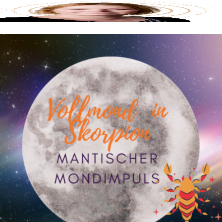
Tarotwissen
Blog
Über mich / Kontakt
Die Mantiker
Impressum
Datenschutzerklärung
Menu
Blog
Über mich / Kontakt
Die Mantiker
Impressum
Datenschutzerklärung