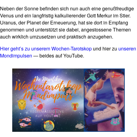
Neben der Sonne befinden sich nun auch eine genuß­freu­dige
Venus und ein lang­fri­stig kal­ku­lie­render Gott Merkur im Stier.
Uranus, der Planet der Erneue­rung, hat sie dort in Emp­fang
genommen und unter­stützt sie dabei, ange­sto­ssene Themen
auch wirk­lich umzu­setzen und prak­tisch anzugehen.
Hier geht’s zu unserem Wochen-Tarot­skop
und hier zu
unseren
Mond­im­pulsen
— beides auf YouTube.