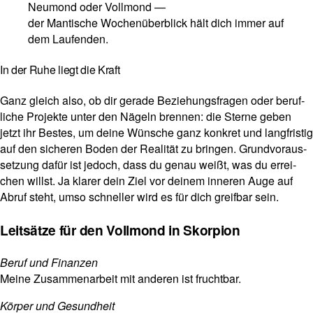
Neu­mond oder Voll­mond —
der Man­ti­sche Wochen­über­blick hält dich immer auf
dem Laufenden.
In der Ruhe liegt die Kraft
Ganz gleich also, ob dir gerade Bezie­hungs­fragen oder beruf­
liche Pro­jekte unter den Nägeln brennen: die Sterne geben
jetzt ihr Bestes, um deine Wün­sche ganz kon­kret und lang­fri­stig
auf den sicheren Boden der Rea­lität zu bringen. Grund­vor­aus­
set­zung dafür ist jedoch, dass du genau weißt, was du errei­
chen willst. Ja klarer dein Ziel vor deinem inneren Auge auf
Abruf steht, umso schneller wird es für dich greifbar sein.
Leitsätze für den Vollmond in Skorpion
Beruf und Finanzen
Meine Zusam­men­ar­beit mit anderen ist fruchtbar.
Körper und Gesund­heit