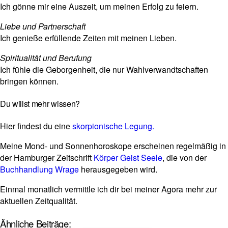
Ich gönne mir eine Aus­zeit, um meinen Erfolg zu feiern.
Liebe und Part­ner­schaft
Ich genieße erfül­lende Zeiten mit meinen Lieben.
Spi­ri­tua­lität und Beru­fung
Ich fühle die Gebor­gen­heit, die nur Wahl­ver­wandt­schaften
bringen können.
Du willst mehr wissen?
Hier fin­dest du eine
skor­pio­ni­sche Legung.
Meine Mond- und Son­nen­ho­ro­skope erscheinen regel­mäßig in
der Ham­burger Zeit­schrift
Körper Geist Seele
, die von der
Buch­hand­lung Wrage
her­aus­ge­geben wird.
Einmal monat­lich ver­mittle ich dir bei meiner Agora mehr zur
aktu­ellen Zeitqualität.
Ähnliche Beiträge: