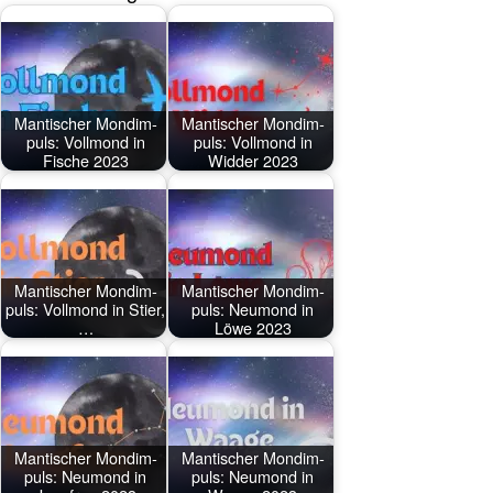
Man­ti­scher Mond­im­
Man­ti­scher Mond­im­
puls: Voll­mond in
puls: Voll­mond in
Fische 2023
Widder 2023
Man­ti­scher Mond­im­
Man­ti­scher Mond­im­
puls: Voll­mond in Stier,
puls: Neu­mond in
…
Löwe 2023
Man­ti­scher Mond­im­
Man­ti­scher Mond­im­
puls: Neu­mond in
puls: Neu­mond in