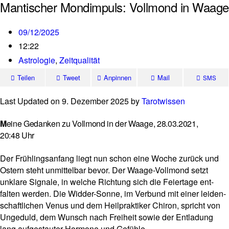
Mantischer Mondimpuls: Vollmond in Waage
09/12/2025
12:22
Astrologie
,
Zeitqualität
Teilen
Tweet
Anpinnen
Mail
SMS
Last Updated on 9. Dezember 2025 by
Tarot­wissen
M
eine Gedanken zu Vollmond in der Waage, 28.03.2021,
20:48 Uhr
Der Früh­lings­an­fang liegt nun schon eine Woche zurück und
Ostern steht unmit­telbar bevor. Der Waage-Voll­mond setzt
unklare Signale, in welche Rich­tung sich die Fei­er­tage ent­
falten werden. Die Widder-Sonne, im Ver­bund mit einer lei­den­
schaft­li­chen Venus und dem Heil­prak­tiker Chiron, spricht von
Unge­duld, dem Wunsch nach Frei­heit sowie der Ent­la­dung
lang auf­ge­stauter Hor­mone und Gefühle.