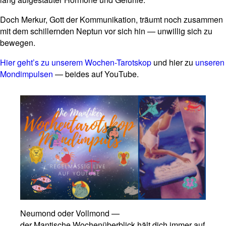
Doch Merkur, Gott der Kom­mu­ni­ka­tion, träumt noch zusammen
mit dem schil­lernden Neptun vor sich hin — unwillig sich zu
bewegen.
Hier geht’s zu unserem Wochen-Tarot­skop
und hier zu
unseren
Mond­im­pulsen
— beides auf YouTube.
Neu­mond oder Voll­mond —
der Man­ti­sche Wochen­über­blick hält dich immer auf