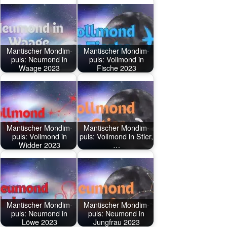
Man­ti­scher Mond­im­
Man­ti­scher Mond­im­
puls: Neu­mond in
puls: Voll­mond in
Waage 2023
Fische 2023
Man­ti­scher Mond­im­
Man­ti­scher Mond­im­
puls: Voll­mond in
puls: Voll­mond in Stier,
Widder 2023
…
Man­ti­scher Mond­im­
Man­ti­scher Mond­im­
puls: Neu­mond in
puls: Neu­mond in
Löwe 2023
Jung­frau 2023