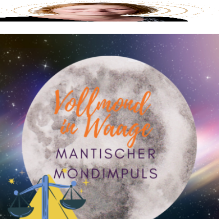
Tarotwissen
Blog
Über mich / Kontakt
Die Mantiker
Impressum
Datenschutzerklärung
Menu
Blog
Über mich / Kontakt
Die Mantiker
Impressum
Datenschutzerklärung