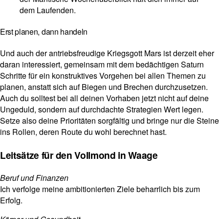
dem Laufenden.
Erst planen, dann handeln
Und auch der antriebs­freu­dige Kriegs­gott Mars ist der­zeit eher
daran inter­es­siert, gemeinsam mit dem bedäch­tigen Saturn
Schritte für ein kon­struk­tives Vor­gehen bei allen Themen zu
planen, anstatt sich auf Biegen und Bre­chen durch­zu­setzen.
Auch du soll­test bei all deinen Vor­haben jetzt nicht auf deine
Unge­duld, son­dern auf durch­dachte Stra­te­gien Wert legen.
Setze also deine Prio­ri­täten sorg­fältig und bringe nur die Steine
ins Rollen, deren Route du wohl berechnet hast.
Leitsätze für den Vollmond in Waage
Beruf und Finanzen
Ich ver­folge meine ambi­tio­nierten Ziele beharr­lich bis zum
Erfolg.