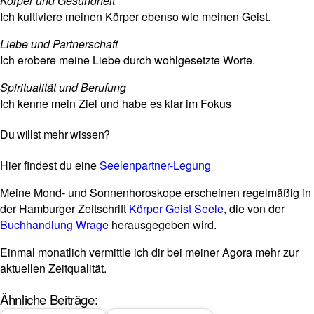
Körper und Gesund­heit
Ich kul­ti­viere meinen Körper ebenso wie meinen Geist.
Liebe und Part­ner­schaft
Ich erobere meine Liebe durch wohl­ge­setzte Worte.
Spi­ri­tua­lität und Beru­fung
Ich kenne mein Ziel und habe es klar im Fokus
Du willst mehr wissen?
Hier fin­dest du eine
See­len­partner-Legung
Meine Mond- und Son­nen­ho­ro­skope erscheinen regel­mäßig in
der Ham­burger Zeit­schrift
Körper Geist Seele
, die von der
Buch­hand­lung Wrage
her­aus­ge­geben wird.
Einmal monat­lich ver­mittle ich dir bei meiner Agora mehr zur
aktu­ellen Zeitqualität.
Ähnliche Beiträge: