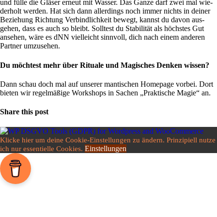
und fülle die Gläser erneut mit Wasser. Das Ganze darf zwei mal wie­
der­holt werden. Hat sich dann aller­dings noch immer nichts in deiner
Bezie­hung Rich­tung Ver­bind­lich­keit bewegt, kannst du davon aus­
gehen, dass es auch so bleibt. Soll­test du Sta­bi­lität als höch­stes Gut
ansehen, wäre es dNN viel­leicht sinn­voll, dich nach einem anderen
Partner umzusehen.
Du möchtest mehr über Rituale und Magisches Denken wissen?
Dann schau doch mal auf unserer man­ti­schen Home­page vorbei. Dort
bieten wir regel­mä­ßige Work­shops in Sachen „Prak­ti­sche Magie“ an.
Share this post
Klicke hier um deine Cookie-Einstellungen zu ändern. Prinzipiell nutze
Einstellungen
ich nur essentielle Cookies.