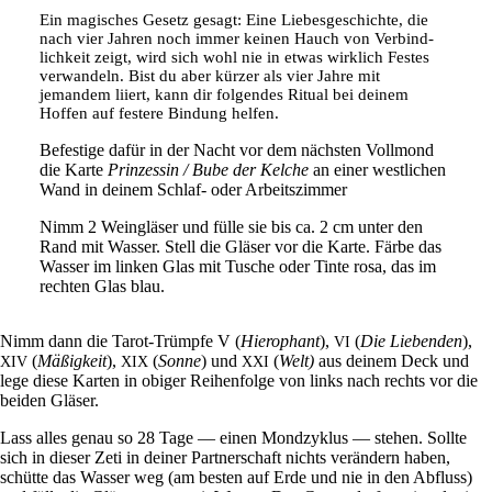
Ein magi­sches Gesetz gesagt: Eine Lie­bes­ge­schichte, die
nach vier Jahren noch immer keinen Hauch von Ver­bind­
lich­keit zeigt, wird sich wohl nie in etwas wirk­lich Festes
ver­wan­deln. Bist du aber kürzer als vier Jahre mit
jemandem liiert, kann dir fol­gendes Ritual bei deinem
Hoffen auf festere Bin­dung helfen.
Befe­stige dafür in der Nacht vor dem näch­sten Voll­mond
die Karte
Prin­zessin / Bube der Kelche
an einer west­li­chen
Wand in deinem Schlaf- oder Arbeitszimmer
Nimm 2 Wein­gläser und fülle sie bis ca. 2 cm unter den
Rand mit Wasser. Stell die Gläser vor die Karte. Färbe das
Wasser im linken Glas mit Tusche oder Tinte rosa, das im
rechten Glas blau.
Nimm dann die Tarot-Trümpfe V (
Hiero­phant
),
(
Die Lie­benden
),
VI
(
Mäßig­keit
),
(
Sonne
) und
(
Welt)
aus deinem Deck und
XIV
XIX
XXI
lege diese Karten in obiger Rei­hen­folge von links nach rechts vor die
beiden Gläser.
Lass alles genau so 28 Tage — einen Mond­zy­klus — stehen. Sollte
sich in dieser Zeti in deiner Part­ner­schaft nichts ver­än­dern haben,
schütte das Wasser weg (am besten auf Erde und nie in den Abfluss)