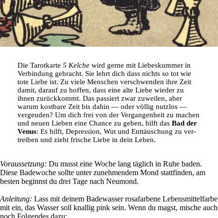
Die Tarot­karte
5 Kelche
wird gerne mit Lie­bes­kummer in
Ver­bin­dung gebracht. Sie lehrt dich dass nichts so tot wie
tote Liebe ist. Zu viele Men­schen ver­schwenden ihre Zeit
damit, darauf zu hoffen, dass eine alte Liebe wieder zu
ihnen zurück­kommt. Das pas­siert zwar zuweilen, aber
warum kost­bare Zeit bis dahin — oder völlig nutzlos —
ver­geuden? Um dich frei von der Ver­gan­gen­heit zu machen
und neuen Lieben eine Chance zu geben, hilft das
Bad der
Venus
: Es hilft, Depres­sion, Wut und Ent­täu­schung zu ver­
treiben und zieht fri­sche Liebe in dein Leben.
Vor­aus­set­zung:
Du musst eine Woche lang täg­lich in Ruhe baden.
Diese Bade­woche sollte unter zuneh­mendem Mond statt­finden, am
besten beginnst du drei Tage nach Neu­mond.
Anlei­tung:
Lass mit deinem Bade­wasser rosa­far­bene Lebens­mit­tel­farbe
mit ein, das Wasser soll knallig pink sein. Wenn du magst, mische auch
noch Fol­gendes dazu: