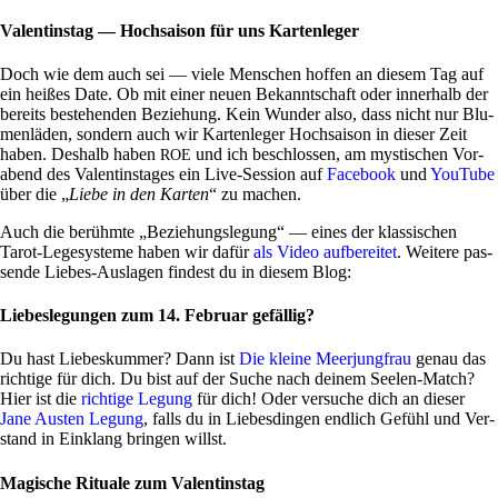
Valentinstag — Hochsaison für uns Kartenleger
Doch wie dem auch sei — viele Men­schen hoffen an diesem Tag auf
ein heißes Date. Ob mit einer neuen Bekannt­schaft oder inner­halb der
bereits bestehenden Bezie­hung. Kein Wunder also, dass nicht nur Blu­
men­läden, son­dern auch wir Kar­ten­leger Hoch­saison in dieser Zeit
haben. Des­halb haben
und ich beschlossen, am mysti­schen Vor­
ROE
abend des Valen­tins­tages ein Live-Ses­sion auf
Face­book
und
You­Tube
über die „
Liebe in den Karten
“ zu machen.
Auch die berühmte „Bezie­hungs­le­gung“ — eines der klas­si­schen
Tarot-Lege­sy­steme haben wir dafür
als Video auf­be­reitet
. Wei­tere pas­
sende Liebes-Aus­lagen fin­dest du in diesem Blog:
Liebeslegungen zum 14. Februar gefällig?
Du hast Lie­bes­kummer? Dann ist
Die kleine Meer­jung­frau
genau das
rich­tige für dich. Du bist auf der Suche nach deinem Seelen-Match?
Hier ist die
rich­tige Legung
für dich! Oder ver­suche dich an dieser
Jane Austen Legung
, falls du in Lie­bes­dingen end­lich Gefühl und Ver­
stand in Ein­klang bringen willst.
Magische Rituale zum Valentinstag