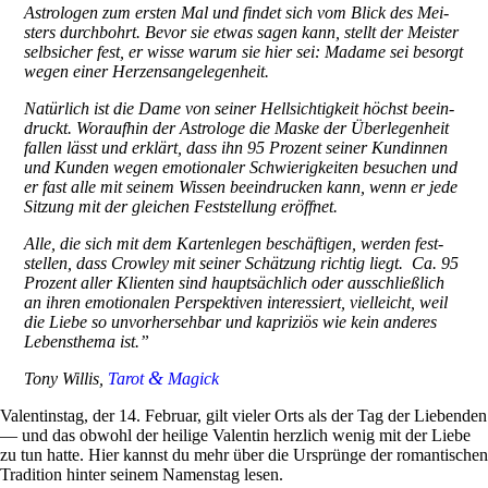
Astro­logen zum ersten Mal und findet sich vom Blick des Mei­
sters durch­bohrt. Bevor sie etwas sagen kann, stellt der Mei­ster
selb­si­cher fest, er wisse warum sie hier sei: Madame sei besorgt
wegen einer Herzensangelegenheit.
Natür­lich ist die Dame von seiner Hell­sich­tig­keit höchst beein­
druckt. Wor­aufhin der Astro­loge die Maske der Über­le­gen­heit
fallen lässt und erklärt, dass ihn 95 Pro­zent seiner Kun­dinnen
und Kunden wegen emo­tio­naler Schwie­rig­keiten besu­chen und
er fast alle mit seinem Wissen beein­drucken kann, wenn er jede
Sit­zung mit der glei­chen Fest­stel­lung eröffnet.
Alle, die sich mit dem Kar­ten­legen beschäf­tigen, werden fest­
stellen, dass Crowley mit seiner Schät­zung richtig liegt. Ca. 95
Pro­zent aller Kli­enten sind haupt­säch­lich oder aus­schließ­lich
an ihren emo­tio­nalen Per­spek­tiven inter­es­siert, viel­leicht, weil
die Liebe so unvor­her­sehbar und kapri­ziös wie kein anderes
Lebens­thema ist.”
&
Tony Willis,
Tarot
Magick
Valen­tinstag, der 14. Februar, gilt vieler Orts als der Tag der Lie­benden
— und das obwohl der hei­lige Valentin herz­lich wenig mit der Liebe
zu tun hatte. Hier kannst du mehr über die Ursprünge der roman­ti­schen
Tra­di­tion hinter seinem Namenstag lesen.