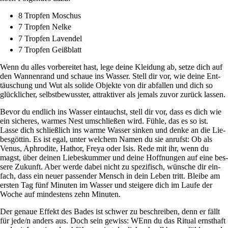
8 Tropfen Moschus
7 Tropfen Nelke
7 Tropfen Lavendel
7 Tropfen Geißblatt
Wenn du alles vor­be­reitet hast, lege deine Klei­dung ab, setze dich auf
den Wan­nen­rand und schaue ins Wasser. Stell dir vor, wie deine Ent­
täu­schung und Wut als solide Objekte von dir abfallen und dich so
glück­li­cher, selbst­be­wusster, attrak­tiver als jemals zuvor zurück lassen.
Bevor du end­lich ins Wasser ein­tauchst, stell dir vor, dass es dich wie
ein sicheres, warmes Nest umschließen wird. Fühle, das es so ist.
Lasse dich schließ­lich ins warme Wasser sinken und denke an die Lie­
bes­göttin. Es ist egal, unter wel­chem Namen du sie anrufst: Ob als
Venus, Aphro­dite, Hathor, Freya oder Isis. Rede mit ihr, wenn du
magst, über deinen Lie­bes­kummer und deine Hoff­nungen auf eine bes­
sere Zukunft. Aber werde dabei nicht zu spe­zi­fisch, wün­sche dir ein­
fach, dass ein neuer pas­sender Mensch in dein Leben tritt. Bleibe am
ersten Tag fünf Minuten im Wasser und stei­gere dich im Laufe der
Woche auf min­de­stens zehn Minuten.
Der genaue Effekt des Bades ist schwer zu beschreiben, denn er fällt
für jede/n anders aus. Doch sein gewiss: WEnn du das Ritual ernst­haft