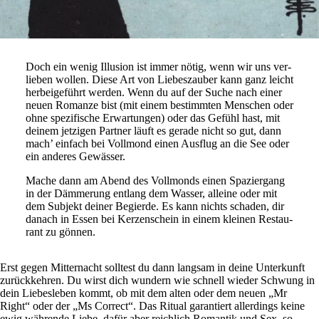
Doch ein wenig Illu­sion ist immer nötig, wenn wir uns ver­
lieben wollen. Diese Art von Lie­bes­zauber kann ganz leicht
her­bei­ge­führt werden. Wenn du auf der Suche nach einer
neuen Romanze bist (mit einem bestimmten Men­schen oder
ohne spe­zi­fi­sche Erwar­tungen) oder das Gefühl hast, mit
deinem jet­zigen Partner läuft es gerade nicht so gut, dann
mach’ ein­fach bei Voll­mond einen Aus­flug an die See oder
ein anderes Gewässer.
Mache dann am Abend des Voll­monds einen Spa­zier­gang
in der Däm­me­rung ent­lang dem Wasser, alleine oder mit
dem Sub­jekt deiner Begierde. Es kann nichts schaden, dir
danach in Essen bei Ker­zen­schein in einem kleinen Restau­
rant zu gönnen.
Erst gegen Mit­ter­nacht soll­test du dann langsam in deine Unter­kunft
zurück­kehren. Du wirst dich wun­dern wie schnell wieder Schwung in
dein Lie­bes­leben kommt, ob mit dem alten oder dem neuen „Mr
Right“ oder der „Ms Cor­rect“. Das Ritual garan­tiert aller­dings keine
ewig wäh­rende Liebe, dafür aber reich­lich Romantik und Sex, so