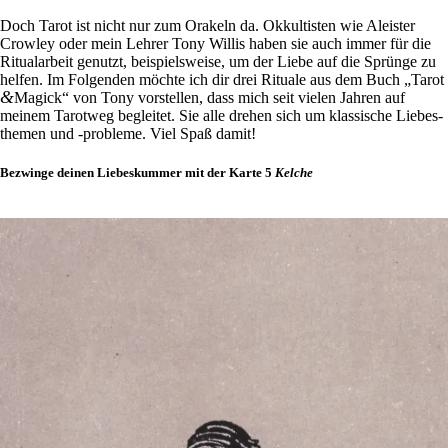
Doch Tarot ist nicht nur zum Ora­keln da. Okkul­ti­sten wie Alei­ster
Crowley oder mein Lehrer Tony Willis haben sie auch immer für die
Ritu­al­ar­beit genutzt, bei­spiels­weise, um der Liebe auf die Sprünge zu
helfen. Im Fol­genden möchte ich dir drei Rituale aus dem Buch „Tarot
&
Magick“ von Tony vor­stellen, dass mich seit vielen Jahren auf
meinem Tarotweg begleitet. Sie alle drehen sich um klas­si­sche Lie­bes­
themen und ‑pro­bleme. Viel Spaß damit!
Bezwinge deinen Liebeskummer mit der Karte 5
Kelche