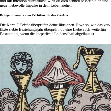
und mit Inten­tion durch­führst, wirst du dich schnell besser fühlen und
neue, lie­be­volle Impulse in dein Leben ziehen
Bringe Romantik zum Erblühen mit den
7 Kelchen
Die Karte
7 Kelche
über­prüfen deine Illu­sionen. Etwa so, wie das ver­
flixte siebte Bezie­hungs­jahr über­prüft, ob eine Liebe auch wei­terhin
Bestand hat, wenn die kör­per­liche Lei­den­schaft abge­flaut ist..