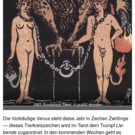
Bor­der­less Tarot, © public domain
RWS
Die rück­läu­fige Venus steht diese Jahr in Zechen Zwil­linge
— dieses Tier­kreis­zei­chen wird im Tarot dem Trumpf
Lie­
bende
zuge­ordnet. In den kom­menden Wochen geht es