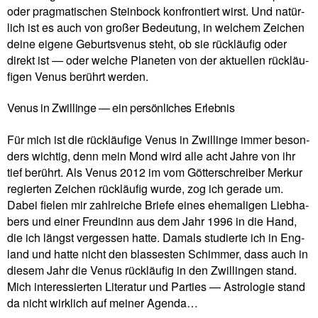
oder prag­ma­ti­schen Stein­bock kon­fron­tiert wirst. Und natür­
lich ist es auch von großer Bedeu­tung, in wel­chem Zei­chen
deine eigene Geburts­venus steht, ob sie rück­läufig oder
direkt ist — oder welche Pla­neten von der aktu­ellen rück­läu­
figen Venus berührt werden.
Venus in Zwillinge — ein persönliches Erlebnis
Für mich ist die rück­läu­fige Venus in Zwil­linge immer beson­
ders wichtig, denn mein Mond wird alle acht Jahre von ihr
tief berührt. Als Venus 2012 im vom Göt­ter­schreiber Merkur
regierten Zei­chen rück­läufig wurde, zog ich gerade um.
Dabei fielen mir zahl­reiche Briefe eines ehe­ma­ligen Lieb­ha­
bers und einer Freun­dinn aus dem Jahr 1996 in die Hand,
die ich längst ver­gessen hatte. Damals stu­dierte ich in Eng­
land und hatte nicht den blas­se­sten Schimmer, dass auch in
diesem Jahr die Venus rück­läufig in den Zwil­lingen stand.
Mich inter­es­sierten Lite­ratur und Par­ties — Astro­logie stand
da nicht wirk­lich auf meiner Agenda…