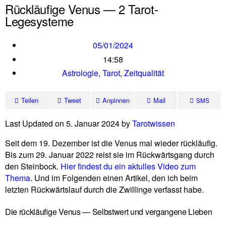
Rückläufige Venus — 2 Tarot-
Legesysteme
05/01/2024
14:58
Astrologie
,
Tarot
,
Zeitqualität
Teilen
Tweet
Anpinnen
Mail
SMS
Last Updated on 5. Januar 2024 by
Tarot­wissen
Seit dem 19. Dezember ist die Venus mal wieder rück­läufig.
Bis zum 29. Januar 2022 reist sie im Rück­wärts­gang durch
den Stein­bock.
Hier fin­dest du ein aktulles Video zum
Thema
. Und im Fol­genden einen Artikel, den ich beim
letzten Rück­wärts­lauf durch die Zwil­linge ver­fasst habe.
Die rückläufige Venus — Selbstwert und vergangene Lieben