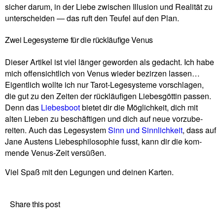
sicher darum, in der Liebe zwi­schen Illu­sion und Rea­lität zu
unter­scheiden — das ruft den Teufel auf den Plan.
Zwei Legesysteme für die rückläufige Venus
Dieser Artikel ist viel länger geworden als gedacht. Ich habe
mich offen­sicht­lich von Venus wieder bezirzen lassen…
Eigent­lich wollte ich nur Tarot-Lege­sy­steme vor­schlagen,
die gut zu den Zeiten der rück­läu­figen Lie­bes­göttin passen.
Denn das
Lie­bes­boot
bietet dir die Mög­lich­keit, dich mit
alten Lieben zu beschäf­tigen und dich auf neue vor­zu­be­
reiten. Auch das Lege­sy­stem
Sinn und Sinn­lich­keit
, dass auf
Jane Austens Lie­bes­phi­lo­so­phie fusst, kann dir die kom­
mende Venus-Zeit versüßen.
Viel Spaß mit den Legungen und deinen Karten.
Share this post