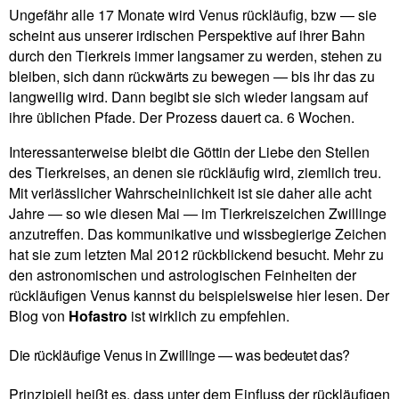
Unge­fähr alle 17 Monate wird Venus rück­läufig, bzw — sie
scheint aus unserer irdi­schen Per­spek­tive auf ihrer Bahn
durch den Tier­kreis immer lang­samer zu werden, stehen zu
bleiben, sich dann rück­wärts zu bewegen — bis ihr das zu
lang­weilig wird. Dann begibt sie sich wieder langsam auf
ihre übli­chen Pfade. Der Pro­zess dauert ca. 6 Wochen.
Inter­es­san­ter­weise bleibt die Göttin der Liebe den Stellen
des Tier­kreises, an denen sie rück­läufig wird, ziem­lich treu.
Mit ver­läss­li­cher Wahr­schein­lich­keit ist sie daher alle acht
Jahre — so wie diesen Mai — im Tier­kreis­zei­chen Zwil­linge
anzu­treffen. Das kom­mu­ni­ka­tive und wiss­be­gie­rige Zei­chen
hat sie zum letzten Mal 2012 rück­blickend besucht. Mehr zu
den astro­no­mi­schen und astro­lo­gi­schen Fein­heiten der
rück­läu­figen Venus kannst du bei­spiels­weise hier lesen. Der
Blog von
Hof­astro
ist wirk­lich zu empfehlen.
Die rückläufige Venus in Zwillinge — was bedeutet das?
Prin­zi­piell heißt es, dass unter dem Ein­fluss der rück­läu­figen