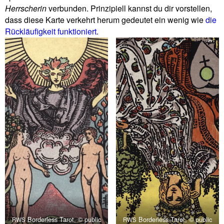
Herr­scherin
ver­bunden. Prin­zi­piell kannst du dir vor­stellen,
dass diese Karte ver­kehrt herum gedeutet ein wenig wie
die
Rück­läu­fig­keit funk­tio­niert
.
Bor­der­less Tarot, © public
Bor­der­less Tarot, © public
RWS
RWS