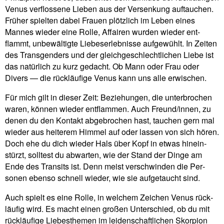
Venus ver­flos­sene Lieben aus der Ver­sen­kung auf­tau­chen.
Früher spielten dabei Frauen plötz­lich im Leben eines
Mannes wieder eine Rolle, Affairen wurden wieder ent­
flammt, unbe­wäl­tigte Lie­bes­er­leb­nisse auf­ge­wühlt. In Zeiten
des Trans­gen­ders und der gleich­ge­schlecht­li­chen Liebe ist
das natür­lich zu kurz gedacht. Ob Mann oder Frau oder
Divers — die rück­läu­fige Venus kann uns alle erwischen.
Für mich gilt in dieser Zeit: Bezie­hungen, die unter­bro­chen
waren, können wieder ent­flammen. Auch Freund/innen, zu
denen du den Kon­takt abge­bro­chen hast, tau­chen gern mal
wieder aus hei­terem Himmel auf oder lassen von sich hören.
Doch ehe du dich wieder Hals über Kopf in etwas hin­ein­
stürzt, soll­test du abwarten, wie der Stand der Dinge am
Ende des Tran­sits ist. Denn meist ver­schwinden die Per­
sonen ebenso schnell wieder, wie sie auf­ge­taucht sind.
Auch spielt es eine Rolle, in wel­chem Zei­chen Venus rück­
läufig wird. Es macht einen großen Unter­schied, ob du mit
rück­läu­fige Lie­bes­themen im lei­den­schaft­li­chen Skor­pion