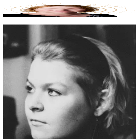
Tarotwissen
Blog
Über mich / Kontakt
Die Mantiker
Impressum
Datenschutzerklärung
Blog
Über mich / Kontakt
Die Mantiker
Impressum
Datenschutzerklärung