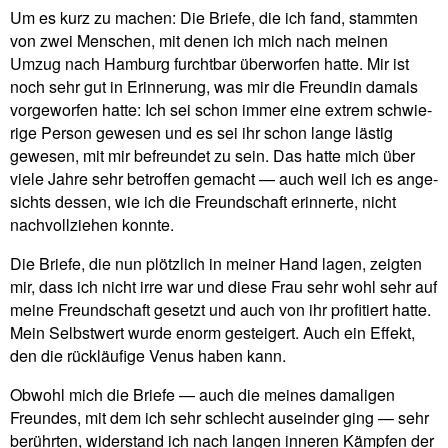
Um es kurz zu machen: Die Briefe, die ich fand, stammten
von zwei Men­schen, mit denen ich mich nach meinen
Umzug nach Ham­burg furchtbar über­worfen hatte. Mir ist
noch sehr gut in Erin­ne­rung, was mir die Freundin damals
vor­ge­worfen hatte: Ich sei schon immer eine extrem schwie­
rige Person gewesen und es sei ihr schon lange lästig
gewesen, mit mir befreundet zu sein. Das hatte mich über
viele Jahre sehr betroffen gemacht — auch weil ich es ange­
sichts dessen, wie ich die Freund­schaft erin­nerte, nicht
nach­voll­ziehen konnte.
Die Briefe, die nun plötz­lich in meiner Hand lagen, zeigten
mir, dass ich nicht irre war und diese Frau sehr wohl sehr auf
meine Freund­schaft gesetzt und auch von ihr pro­fi­tiert hatte.
Mein Selbst­wert wurde enorm gestei­gert. Auch ein Effekt,
den die rück­läu­fige Venus haben kann.
Obwohl mich die Briefe — auch die meines dama­ligen
Freundes, mit dem ich sehr schlecht aus­einder ging — sehr
berührten, wider­stand ich nach langen inneren Kämpfen der