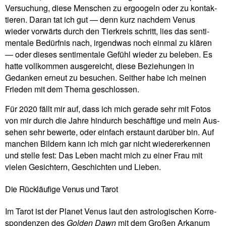
Ver­su­chung, diese Men­schen zu ergoo­geln oder zu kon­tak­
tieren. Daran tat ich gut — denn kurz nachdem Venus
wieder vor­wärts durch den Tier­kreis schritt, lies das sen­ti­
men­tale Bedürfnis nach, irgendwas noch einmal zu klären
— oder dieses sen­ti­men­tale Gefühl wieder zu beleben. Es
hatte voll­kommen aus­ge­reicht, diese Bezie­hungen in
Gedanken erneut zu besu­chen. Seither habe ich meinen
Frieden mit dem Thema geschlossen.
Für 2020 fällt mir auf, dass ich mich gerade sehr mit Fotos
von mir durch die Jahre hin­durch beschäf­tige und mein Aus­
sehen sehr bewerte, oder ein­fach erstaunt dar­über bin. Auf
man­chen Bil­dern kann ich mich gar nicht wie­der­erkennen
und stelle fest: Das Leben macht mich zu einer Frau mit
vielen Gesich­tern, Geschichten und Lieben.
Die Rückläufige Venus und Tarot
Im Tarot ist der Planet Venus laut den astro­lo­gi­schen Kor­re­
spon­denzen des
Golden Dawn
mit dem Großen Arkanum