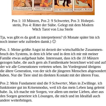
Pos 1: 10 Münzen, Pos 2: 9 Schwerter, Pos 3: Hohe­pri­
sterin, Pos 4: Ritter der Stäbe. Gelegt mit dem Modern
Witch Tarot von Lisa Sterle
Tja, was gibt es da groß zu inter­pre­tieren? (6 Monate später bin ich
noch immer sehr zufrieden damit.) 🙂
Pos. 1: Meine größte Angst ist der­zeit der wirt­schaft­liche Zusam­men­
bruch des Systems, in dem ich lebe und in dem ich mir mit meiner
Familie etwas auf­ge­baut habe. Inter­es­sant, dass ich die
10 Münzen
gezogen habe, die auch gern als Fami­li­en­karte bezeichnet wird und auf
der wir alle Gene­ra­tionen ver­treten sehen. Im Vor­der­grund übri­gens
die ältere Gene­ra­tion, von der sich die jün­geren Men­schen abge­son­dert
haben. Nur die Tiere sind im direkten Kon­takt mit der älteren Frau.
Pos 2: Mein Fun­da­ment sind die
9 Schwerter
, Mars in Zwil­linge. ich
funk­tio­nier gut im Kri­sen­modus, weil ich das mein Leben lang gelernt
habe. Ja, ich mache mir Sorgen, vor allem um meine Lieben, aber aus
den Sorgen gene­riere ich Lösungen, die mich und im Ide­al­fall auch
andere weiterbringen.