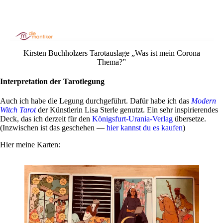
Kir­sten Buch­holzers Tarot­aus­lage „Was ist mein Corona
Thema?”
Interpretation der Tarotlegung
Auch ich habe die Legung durch­ge­führt. Dafür habe ich das
Modern
Witch Tarot
der Künst­lerin Lisa Sterle genutzt. Ein sehr inspi­rie­rendes
Deck, das ich der­zeit für den
Königs­furt-Urania-Verlag
über­setze.
(Inzwi­schen ist das geschehen —
hier kannst du es kaufen
)
Hier meine Karten: