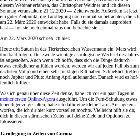
diesem Web­inar erfahren, das Chri­sto­pher Weidner und ich diesen
Sonntag ver­an­stalten: 21.12.2020 — Zei­ten­wende. Außerdem ist jetzt
ein guter Zeit­punkt, die Tarot­le­gung noch einmal zu betrachten, die ich
am 22. März 2020 ent­wickelt habe. Falls du sie damals aus­pro­biert
hast — hol sie noch einmal raus und betrachte sie…
Am 22. März 2020 schrieb ich hier:
Heute tritt Saturn in das Tier­kreis­zei­chen Was­ser­mann ein. Mars wird
ihm bald folgen. Der zweite wich­tige astro­lo­gi­sche Wechsel des Jahres
ist ange­stoßen. Auch wenn ich hoffe, dass sich die Dinge dadurch
etwas erträg­li­cher anfühlen werden, werden wir auf jeden Fall bis zum
näch­sten Voll­mond einen sehr ruck­ligen Ritt haben. Schließ­lich treffen
noch Jupiter und Pluto Anfang April auf­ein­ander. Danach wird es hof­
fent­lich luftiger.
Was ich genau über diese Zeit denke, habe ich vor ein paar Tagen in
meiner ersten Online-Agora
aus­ge­führt. Um die Fern-Schu­lung etwas
leben­diger zu gestalten, hatte ich dafür eine kleine Tarot-Aus­lage ent­
worfen, die ich dir hier kurz vor­stellen möchte. Viel­leicht hilft sie dir,
dich in diesen stür­mi­schen Zeiten auf deine Ziele und Optionen zu
fokussieren.
Tarotlegung in Zeiten von Corona