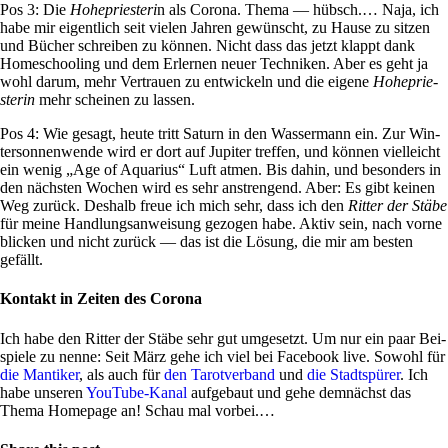
Pos 3: Die
Hohe­prie­steri
n als Corona. Thema — hübsch.… Naja, ich
habe mir eigent­lich seit vielen Jahren gewünscht, zu Hause zu sitzen
und Bücher schreiben zu können. Nicht dass das jetzt klappt dank
Home­schoo­ling und dem Erlernen neuer Tech­niken. Aber es geht ja
wohl darum, mehr Ver­trauen zu ent­wickeln und die eigene
Hohe­prie­
sterin
mehr scheinen zu lassen.
Pos 4: Wie gesagt, heute tritt Saturn in den Was­ser­mann ein. Zur Win­
ter­son­nen­wende wird er dort auf Jupiter treffen, und können viel­leicht
ein wenig „Age of Aqua­rius“ Luft atmen. Bis dahin, und beson­ders in
den näch­sten Wochen wird es sehr anstren­gend. Aber: Es gibt keinen
Weg zurück. Des­halb freue ich mich sehr, dass ich den
Ritter der Stäbe
für meine Hand­lungs­an­wei­sung gezogen habe. Aktiv sein, nach vorne
blicken und nicht zurück — das ist die Lösung, die mir am besten
gefällt.
Kontakt in Zeiten des Corona
Ich habe den Ritter der Stäbe sehr gut umge­setzt. Um nur ein paar Bei­
spiele zu nenne: Seit März gehe ich viel bei Face­book live. Sowohl für
die Man­tiker
, als auch für
den Tarot­ver­band
und
die Stadt­spürer
. Ich
habe unseren
You­Tube-Kanal
auf­ge­baut und gehe dem­nächst das
Thema Home­page an! Schau mal vorbei.…