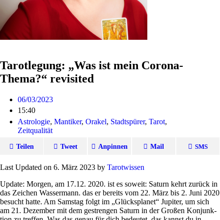
Tarotlegung: „Was ist mein Corona-
Thema?“ revisited
06/03/2023
15:40
Astrologie
,
Mantiker
,
Orakel
,
Stadtspürer
,
Tarot
,
Zeitqualität
Teilen
Tweet
Anpinnen
Mail
SMS
Last Updated on 6. März 2023 by
Tarot­wissen
Update: Morgen, am 17.12. 2020. ist es soweit: Saturn kehrt zurück in
das Zei­chen Was­ser­mann. das er bereits vom 22. März bis 2. Juni 2020
besucht hatte. Am Samstag folgt im „Glücks­planet“ Jupiter, um sich
am 21. Dezember mit dem gestrengen Saturn in der Großen Kon­junk­
tion zu treffen. Was das genau für dich bedeutet, das kannst du in