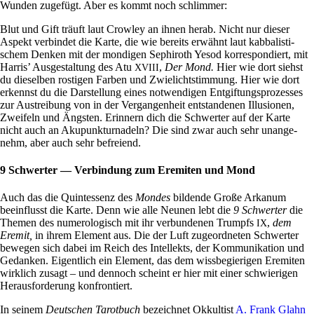
Wunden zuge­fügt. Aber es kommt noch schlimmer:
Blut und Gift träuft laut Crowley an ihnen herab. Nicht nur dieser
Aspekt ver­bindet die Karte, die wie bereits erwähnt laut kab­ba­li­sti­
schem Denken mit der mon­digen Sephi­roth Yesod kor­re­spon­diert, mit
Harris’ Aus­ge­stal­tung des Atu
,
Der Mond.
Hier wie dort siehst
XVIII
du die­selben rostigen Farben und Zwie­licht­stim­mung. Hier wie dort
erkennst du die Dar­stel­lung eines not­wen­digen Ent­gif­tungs­pro­zesses
zur Aus­trei­bung von in der Ver­gan­gen­heit ent­stan­denen Illu­sionen,
Zwei­feln und Äng­sten. Erin­nern dich die Schwerter auf der Karte
nicht auch an Aku­punk­tur­na­deln? Die sind zwar auch sehr unan­ge­
nehm, aber auch sehr befreiend.
9 Schwerter — Verbindung zum Eremiten und Mond
Auch das die Quint­essenz des
Mondes
bil­dende Große Arkanum
beein­flusst die Karte. Denn wie alle Neunen lebt die
9 Schwerter
die
Themen des num­e­ro­lo­gisch mit ihr ver­bun­denen Trumpfs
,
dem
IX
Eremit,
in ihrem Ele­ment aus. Die der Luft zuge­ord­neten Schwerter
bewegen sich dabei im Reich des Intel­lekts, der Kom­mu­ni­ka­tion und
Gedanken. Eigent­lich ein Ele­ment, das dem wiss­be­gie­rigen Ere­miten
wirk­lich zusagt – und den­noch scheint er hier mit einer schwie­rigen
Her­aus­for­de­rung konfrontiert.
In seinem
Deut­schen Tarot­buch
bezeichnet Okkul­tist
A. Frank Glahn