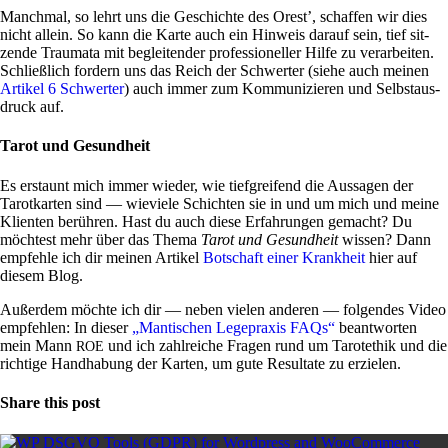
Manchmal, so lehrt uns die Geschichte des Orest’, schaffen wir dies
nicht allein. So kann die Karte auch ein Hin­weis darauf sein, tief sit­
zende Trau­mata mit beglei­tender pro­fes­sio­neller Hilfe zu ver­ar­beiten.
Schließ­lich for­dern uns das Reich der Schwerter (siehe auch meinen
Artikel 6 Schwerter
) auch immer zum Kom­mu­ni­zieren und Selbst­aus­
druck auf.
Tarot und Gesundheit
Es erstaunt mich immer wieder, wie tief­grei­fend die Aus­sagen der
Tarot­karten sind — wie­viele Schichten sie in und um mich und meine
Kli­enten berühren. Hast du auch diese Erfah­rungen gemacht? Du
möch­test mehr über das Thema
Tarot und Gesund­heit
wissen? Dann
emp­fehle ich dir meinen Artikel
Bot­schaft einer Krank­heit
hier auf
diesem Blog.
Außerdem möchte ich dir — neben vielen anderen — fol­gendes Video
emp­fehlen: In dieser
„Man­ti­schen Lege­praxis FAQs“
beant­worten
mein Mann
und ich zahl­reiche Fragen rund um Tarot­ethik und die
ROE
rich­tige Hand­ha­bung der Karten, um gute Resul­tate zu erzielen.
Share this post