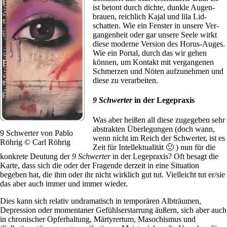
ist betont durch dichte, dunkle Augen­
brauen, reich­lich Kajal und lila Lid­
schatten. Wie ein Fen­ster in unsere Ver­
gan­gen­heit oder gar unsere Seele wirkt
diese moderne Ver­sion des Horus-Auges.
Wie ein Portal, durch das wir gehen
können, um Kon­takt mit ver­gan­genen
Schmerzen und Nöten auf­zu­nehmen und
diese zu ver­ar­beiten.
9 Schwerter
in der Legepraxis
Was aber heißen all diese zuge­geben sehr
abstrakten Über­le­gungen (doch wann,
9 Schwerter von Pablo
wenn nicht im Reich der Schwerter, ist es
Röhrig © Carl Röhrig
Zeit für Intel­lek­tua­lität 🙂 ) nun für die
kon­krete Deu­tung der
9 Schwerter
in der Lege­praxis? Oft besagt die
Karte, dass sich die oder der Fra­gende der­zeit in eine Situa­tion
begeben hat, die ihm oder ihr nicht wirk­lich gut tut. Viel­leicht tut er/sie
das aber auch immer und immer wieder.
Dies kann sich relativ undra­ma­tisch in tem­po­rären Alb­träumen,
Depres­sion oder momen­taner Gefühls­er­star­rung äußern, sich aber auch
in chro­ni­scher Opfer­hal­tung, Mär­ty­rertum, Maso­chismus und