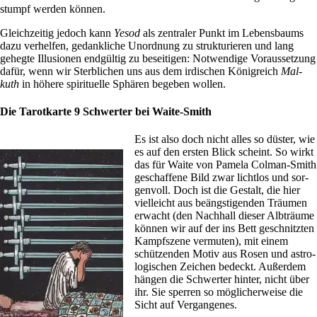
stumpf werden können.
Gleich­zeitig jedoch kann
Yesod
als zen­traler Punkt im Lebens­baums
dazu ver­helfen, gedank­liche Unord­nung zu struk­tu­rieren und lang
gehegte Illu­sionen end­gültig zu besei­tigen: Not­wen­dige Vor­aus­set­zung
dafür, wenn wir Sterb­li­chen uns aus dem irdi­schen König­reich
Mal­
kuth
in höhere spi­ri­tu­elle Sphären begeben wollen.
Die Tarotkarte 9 Schwerter bei Waite-Smith
Es ist also doch nicht alles so düster, wie
es auf den ersten Blick scheint. So wirkt
das für Waite von Pamela Colman-Smith
geschaf­fene Bild zwar lichtlos und sor­
gen­voll. Doch ist die Gestalt, die hier
viel­leicht aus beäng­sti­genden Träumen
erwacht (den Nach­hall dieser Alb­träume
können wir auf der ins Bett geschnitzten
Kampf­szene ver­muten), mit einem
schüt­zenden Motiv aus Rosen und astro­
lo­gi­schen Zei­chen bedeckt. Außerdem
hängen die Schwerter hinter, nicht über
ihr. Sie sperren so
mög­li­cher­weise die
Sicht auf Vergangenes.