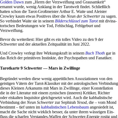
Golden Dawn
zum „Herrn der Ver­zweif­lung und Grau­sam­keit“
ernannt wurde, wenig Anklang in der Tarot­welt findet. Schließ­lich
hatten schon die Tarot-Groß­mei­ster Arthur E. Waite und Alei­ster
Crowley kaum etwas Posi­tives über die
Neun der Schwerter
zu sagen.
So ver­bindet Waite sie in seinem
Bil­der­schlüssel zum Tarot
mit divin­a­
to­ri­schen Bedeu­tungen wie Tod, Fehl­schlag, Fehl­ge­burt und
Verzweiflung.
Bevor du wei­ter­liest: Hier gibt es ein tolles Video zu den 9 der
Schwerter und der aktu­ellen Zeit­qua­lität im Juni 2022.
Und Crowley ver­legt ihre Wir­kungs­kraft in seinem
Buch Thoth
gar in
das Reich der pri­mi­tiven Instinkte, der Psy­cho­pa­then und Fana­tiker.
Tarotkarte 9 Schwerter — Mars in Zwillinge
Begründet werden diese wenig appe­tit­li­chen Asso­zia­tionen von den
gei­stigen Vätern der Tarot-Klas­siker mit der astro­lo­gi­schen Ver­bin­dung
dieses Kleinen Arka­nums mit Mars in Zwil­linge, einer Kon­stel­la­tion
die in der Lite­ratur mit einem zyni­schen (inneren) Kri­tiker, Richter
oder eis­kalten Inqui­sitor gleich­ge­setzt wird. Auch die kab­ba­li­sti­sche
Ver­bin­dung der
Neun Schwerter
zur Sephirah
Yesod
, die – vom Mond
bestimmt – tief unten im
kab­ba­li­sti­schen Lebens­baum
ange­sie­delt ist,
macht die Sache nicht wirk­lich besser, da unter ihrem wäss­rigen Ein­
fluss die scharfen Ver­standes-Waffen der Schwerter-Energie rostig und