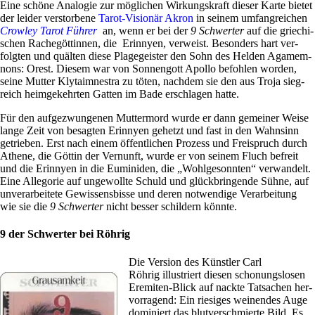
Eine schöne Ana­logie zur mög­li­chen Wir­kungs­kraft dieser Karte bietet
der leider ver­stor­bene
Tarot-Visionär Akron
in seinem umfang­rei­chen
Crowley Tarot Führer
an, wenn er bei der
9 Schwerter
auf die grie­chi­
schen Rache­göt­tinnen, die
Erin­nyen, ver­weist. Beson­ders hart ver­
folgten und quälten diese Pla­ge­gei­ster den Sohn des Helden Aga­mem­
nons: Orest. Diesem war von Son­nen­gott Apollo befohlen worden,
seine Mutter Kly­taim­ne­stra zu töten, nachdem sie den aus Troja sieg­
reich heim­ge­kehrten Gatten im Bade erschlagen hatte.
Für den auf­ge­zwun­genen Mut­ter­mord wurde er dann gemeiner Weise
lange Zeit von besagten Erin­nyen gehetzt und fast in den Wahn­sinn
getrieben. Erst nach einem öffent­li­chen Pro­zess und Frei­spruch durch
Athene, die Göttin der Ver­nunft, wurde er von seinem Fluch befreit
und die Erin­nyen in die Eumi­niden, die „Wohl­ge­sonnten“ ver­wan­delt.
Eine Alle­gorie auf unge­wollte Schuld und glück­brin­gende Sühne, auf
unver­ar­bei­tete Gewis­sens­bisse und deren not­wen­dige Ver­ar­bei­tung
wie sie die
9 Schwerter
nicht besser schil­dern könnte.
9 der Schwerter bei Röhrig
Die Ver­sion des Künstler Carl
Röhrig
illu­striert diesen scho­nungs­losen
Ere­miten-Blick auf nackte Tat­sa­chen her­
vor­ra­gend: Ein rie­siges wei­nendes Auge
domi­niert das blut­ver­schmierte Bild. Es