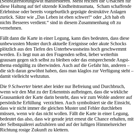
(Selbst)zerstörungswut mani­fe­stieren. Meist rei­chen die Ursa­chen für
diese Hal­tung auf tief sit­zende Kind­heits­trau­mata, Scham schaf­fende
Erleb­nisse oder bereits vor­ge­burt­lich geprägte destruk­tive Anlagen
zurück. Sätze wie „Das Leben ist eben schwer!“ oder „Ich hab eh
nichts Bes­seres ver­dient.“ sind in diesem Zusam­men­hang oft zu
vernehmen.
Fällt dann die Karte in einer Legung, kann dies bedeuten, dass diese
unbe­wussten Muster durch aktu­elle Ereig­nisse oder akute Schocks
plötz­lich aus den Tiefen des Unter­be­wusst­seins hoch geschwemmt
werden. Es liegt nun an den Fra­genden selbst, lieber wei­terhin
grausam gegen sich selbst zu bleiben oder das ent­spre­chende Angst­
thema end­gültig zu über­winden. Auch auf die Gefahr hin, anderen –
die sich daran gewöhnt haben, dass man klaglos zur Ver­fü­gung steht –
damit viel­leicht wehzutun.
Die
9 Schwerter
bietet aber leider nur Befreiung und Durch­bruch,
wenn wir den Mut zu der Erkenntnis auf­bringen, dass die wirk­liche
Grau­sam­keit der Karte darin besteht, dass wir zum Wohle anderer auf
per­sön­liche Erfül­lung ver­zichten. Auch sym­bo­li­siert sie die Ein­sicht,
dass wir nicht immer die glei­chen Muster und Fehler durch­leben
müssen, wenn wir das nicht wollen. Fällt die Karte in einer Legung,
bedeutet das also, dass wir gerade jetzt erneut die Chance erhalten, mit
der Selbst­quä­lerei auf­zu­hören und auf der luf­tigen Him­mels­rei­cher
Rich­tung rosige Zukunft zu klettern.