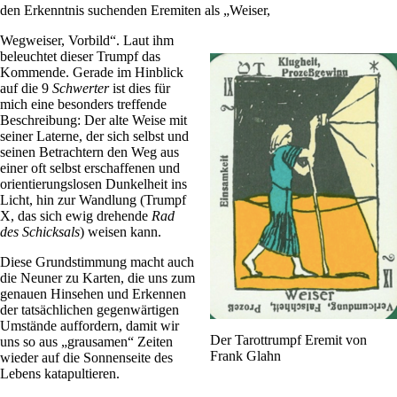
den Erkenntnis suchenden Ere­miten als „Weiser,
Weg­weiser, Vor­bild“. Laut ihm
beleuchtet dieser Trumpf das
Kom­mende. Gerade im Hin­blick
auf die 9
Schwerter
ist dies für
mich eine beson­ders tref­fende
Beschrei­bung: Der alte Weise mit
seiner Laterne, der sich selbst und
seinen Betrach­tern den Weg aus
einer oft selbst erschaf­fenen und
ori­en­tie­rungs­losen Dun­kel­heit ins
Licht, hin zur Wand­lung (Trumpf
X, das sich ewig dre­hende
Rad
des Schick­sals
) weisen kann.
Diese Grund­stim­mung macht auch
die Neuner zu Karten, die uns zum
genauen Hin­sehen und Erkennen
der tat­säch­li­chen gegen­wär­tigen
Umstände auf­for­dern, damit wir
Der Tarot­trumpf Eremit von
uns so aus „grau­samen“ Zeiten
Frank Glahn
wieder auf die Son­nen­seite des
Lebens katapultieren.