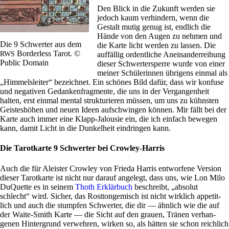
Den Blick in die Zukunft werden sie
jedoch kaum ver­hin­dern, wenn die
Gestalt mutig genug ist, end­lich die
Hände von den Augen zu nehmen und
Die 9 Schwerter aus dem
die Karte licht werden zu lassen. Die
Bor­der­less Tarot. ©
RWS
auf­fällig ordent­liche Anein­an­der­rei­hung
Public Domain
dieser Schwer­ter­sperre wurde von einer
meiner Schü­le­rinnen übri­gens einmal als
„Him­mels­leiter“ bezeichnet. Ein schönes Bild dafür, dass wir kon­fuse
und nega­tiven Gedan­ken­frag­mente, die uns in der Ver­gan­gen­heit
halten, erst einmal mental struk­tu­rieren müssen, um uns zu kühn­sten
Gei­stes­höhen und neuen Ideen auf­schwingen können. Mir fällt bei der
Karte auch immer eine Klapp-Jalousie ein, die ich ein­fach bewegen
kann, damit Licht in die Dun­kel­heit ein­dringen kann.
Die Tarotkarte 9 Schwerter bei Crowley-Harris
Auch die für Alei­ster Crowley von Frieda Harris ent­wor­fene Ver­sion
dieser Tarot­karte ist nicht nur darauf ange­legt, dass uns, wie Lon Milo
DuQuette es in seinem
Thoth Erklär­buch
beschreibt, „absolut
schlecht“ wird. Sicher, das Rost­ton­ge­misch ist nicht wirk­lich appe­tit­
lich und auch die stumpfen Schwerter, die dir — ähn­lich wie die auf
der Waite-Smith Karte — die Sicht auf den grauen, Tränen ver­han­
genen Hin­ter­grund ver­wehren, wirken so, als hätten sie schon reich­lich