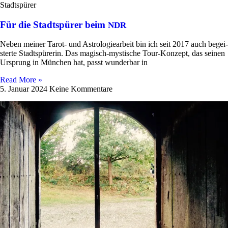
Stadtspürer
Für die Stadtspürer beim
NDR
Neben meiner Tarot- und Astro­lo­gie­ar­beit bin ich seit 2017 auch begei­
sterte Stadt­spü­rerin. Das magisch-mysti­­sche Tour-Kon­­zept, das seinen
Ursprung in Mün­chen hat, passt wun­derbar in
Read More »
5. Januar 2024
Keine Kommentare