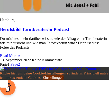
Hamburg
Berufsbild Tarotberater/in Podcast
Du möch­test mehr dar­über wissen, wie der Alltag einer Tarot­be­ra­terin
wie mir aus­sieht und wie man Tarot­ex­pertin wird? Dann ist diese
Folge des Podcasts
Read More »
13. September 2022
Keine Kommentare
Page
1
Page
2
Klicke hier um deine Cookie-Einstellungen zu ändern. Prinzipiell nutze
Einstellungen
ich nur essentielle Cookies.