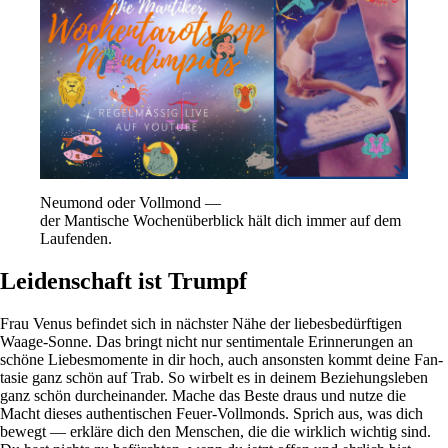
Neu­mond oder Voll­mond —
der Man­ti­sche Wochen­über­blick hält dich immer auf dem
Laufenden.
Leidenschaft ist Trumpf
Frau Venus befindet sich in näch­ster Nähe der lie­bes­be­dürf­tigen
Waage-Sonne. Das bringt nicht nur sen­ti­men­tale Erin­ne­rungen an
schöne Lie­bes­mo­mente in dir hoch, auch anson­sten kommt deine Fan­
tasie ganz schön auf Trab. So wir­belt es in deinem Bezie­hungs­leben
ganz schön durch­ein­ander. Mache das Beste draus und nutze die
Macht dieses authen­ti­schen Feuer-Voll­monds. Sprich aus, was dich
bewegt — erkläre dich den Men­schen, die die wirk­lich wichtig sind.