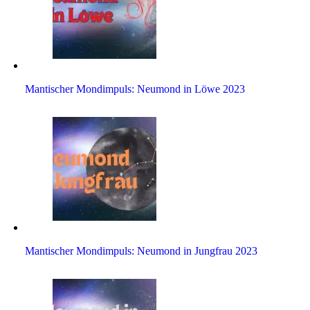
Man­ti­scher Mond­im­puls: Neu­mond in Löwe 2023
Man­ti­scher Mond­im­puls: Neu­mond in Jung­frau 2023