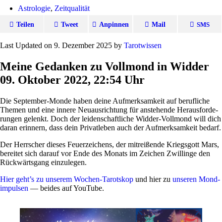
Astrologie
,
Zeitqualität
Teilen
Tweet
Anpinnen
Mail
SMS
Last Updated on 9. Dezember 2025 by
Tarot­wissen
M
eine Gedanken zu Vollmond in Widder
09. Oktober 2022, 22:54 Uhr
Die Sep­tember-Monde haben deine Auf­merk­sam­keit auf beruf­liche
Themen und eine innere Neu­aus­rich­tung für anste­hende Her­aus­for­de­
rungen gelenkt. Doch der lei­den­schaft­liche Widder-Voll­mond will dich
daran erin­nern, dass dein Pri­vat­leben auch der Auf­merk­sam­keit bedarf.
Der Herr­scher dieses Feu­er­zei­chens, der mit­rei­ßende Kriegs­gott Mars,
bereitet sich darauf vor Ende des Monats im Zei­chen Zwil­linge den
Rück­wärts­gang einzulegen.
Hier geht’s zu unserem Wochen-Tarot­skop
und hier zu
unseren Mond­
im­pulsen
— beides auf YouTube.