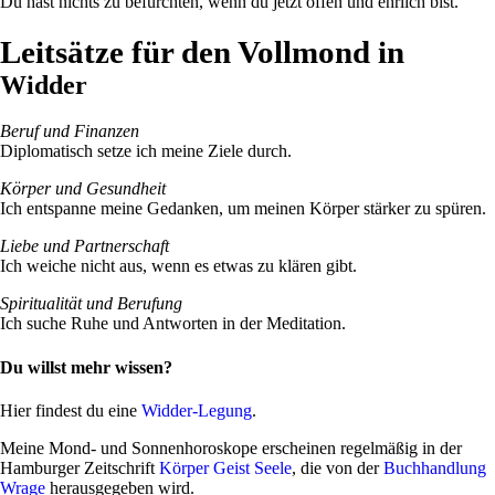
Du hast nichts zu befürchten, wenn du jetzt offen und ehr­lich bist.
Leitsätze für den Vollmond in
Widder
Beruf und Finanzen
Diplo­ma­tisch setze ich meine Ziele durch.
Körper und Gesund­heit
Ich ent­spanne meine Gedanken, um meinen Körper stärker zu spüren.
Liebe und Part­ner­schaft
Ich weiche nicht aus, wenn es etwas zu klären gibt.
Spi­ri­tua­lität und Beru­fung
Ich suche Ruhe und Ant­worten in der Meditation.
Du willst mehr wissen?
Hier fin­dest du eine
Widder-Legung
.
Meine Mond- und Son­nen­ho­ro­skope erscheinen regel­mäßig in der
Ham­burger Zeit­schrift
Körper Geist Seele
, die von der
Buch­hand­lung
Wrage
her­aus­ge­geben wird.