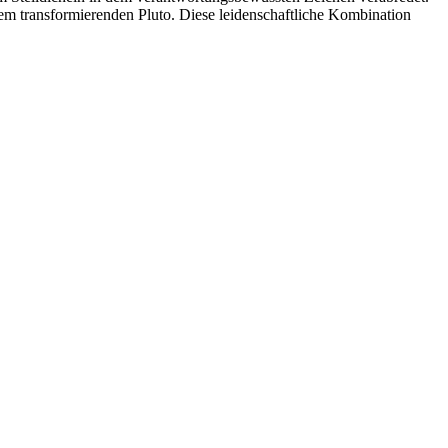
rans­for­mie­renden Pluto. Diese lei­den­schaft­liche Kom­bi­na­tion