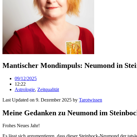
Mantischer Mondimpuls: Neumond in Stei
09/12/2025
12:22
Astrologie
,
Zeitqualität
Last Updated on 9. Dezember 2025 by
Tarot­wissen
Meine Gedanken zu Neumond im Steinbock
Frohes Neues Jahr!
Es lässt sich argu­men­tieren, dass dieser Stein­bock-Neu­mond der tat­sä