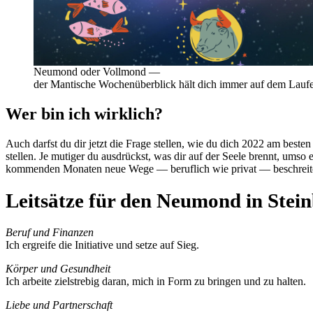
Neu­mond oder Voll­mond —
der Man­ti­sche Wochen­über­blick hält dich immer auf dem Lauf
Wer bin ich wirklich?
Auch darfst du dir jetzt die Frage stellen, wie du dich 2022 am besten 
stellen. Je mutiger du aus­drückst, was dir auf der Seele brennt, umso 
kom­menden Monaten neue Wege — beruf­lich wie privat — beschreite
Leitsätze für den Neumond in Stei
Beruf und Finanzen
Ich ergreife die Initia­tive und setze auf Sieg.
Körper und Gesund­heit
Ich arbeite ziel­strebig daran, mich in Form zu bringen und zu halten.
Liebe und Part­ner­schaft