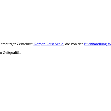
m­burger Zeit­schrift
Körper Geist Seele
, die von der
Buch­hand­lung 
n Zeitqualität.