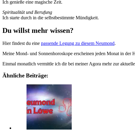
Ich genieße eine magi­sche Zeit.
Spi­ri­tua­lität und Beru­fung
Ich starte durch in die selbst­be­stimmte Mündigkeit.
Du willst mehr wissen?
Hier fin­dest du eine
pas­sende Legung zu diesem Neu­mond
.
Meine Mond- und Son­nen­ho­ro­skope erscheinen jeden Monat in der Ha
Einmal monat­lich ver­mittle ich dir bei meiner Agora mehr zur aktu­elle
Ähnliche Beiträge: