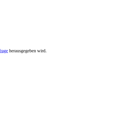
Wrage
her­aus­ge­geben wird.