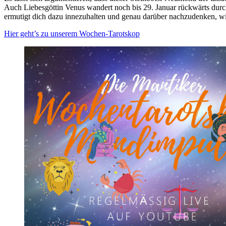
Auch Lie­bes­göttin Venus wan­dert noch bis 29. Januar rück­wärts durch 
ermu­tigt dich dazu inne­zu­halten und genau dar­über nach­zu­denken,
Hier geht’s zu unserem Wochen-Tarotskop