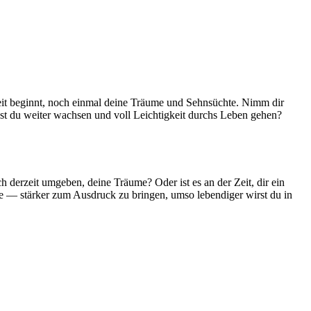
­en­zeit beginnt, noch einmal deine Träume und Sehn­süchte. Nimm dir
est du weiter wachsen und voll Leich­tig­keit durchs Leben gehen?
ch der­zeit umgeben, deine Träume? Oder ist es an der Zeit, dir ein
de — stärker zum Aus­druck zu bringen, umso leben­diger wirst du in