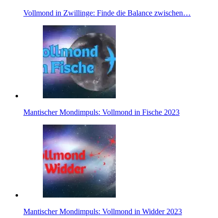
Voll­mond in Zwil­linge: Finde die Balance zwischen…
Man­ti­scher Mond­im­puls: Voll­mond in Fische 2023
Man­ti­scher Mond­im­puls: Voll­mond in Widder 2023