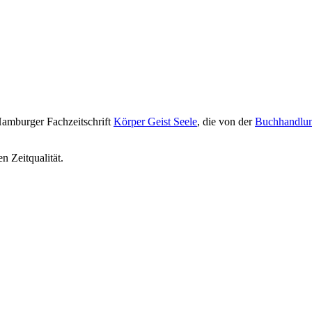
m­burger Fach­zeit­schrift
Körper Geist Seele
, die von der
Buch­hand­l
n Zeitqualität.