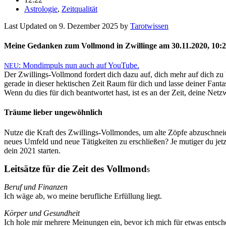
Astrologie
,
Zeitqualität
Last Updated on 9. Dezember 2025 by
Tarot­wissen
Meine Gedanken zum Vollmond in Zwillinge am 30.11.2020, 10:
: Mond­im­puls nun auch auf You­Tube.
NEU
Der Zwil­lings-Voll­mond for­dert dich dazu auf, dich mehr auf dich zu b
gerade in dieser hek­ti­schen Zeit Raum für dich und lasse deiner Fan­
Wenn du dies für dich beant­wortet hast, ist es an der Zeit, deine Netz
Träume lieber ungewöhnlich
Nutze die Kraft des Zwil­lings-Voll­mondes, um alte Zöpfe abzu­schneid
neues Umfeld und neue Tätig­keiten zu erschließen? Je mutiger du jetz
dein 2021 starten.
Leit­sätze für die Zeit des Voll­mond
s
Beruf und Finanzen
Ich wäge ab, wo meine beruf­liche Erfül­lung liegt.
Körper und Gesund­heit
Ich hole mir meh­rere Mei­nungen ein, bevor ich mich für etwas entsc