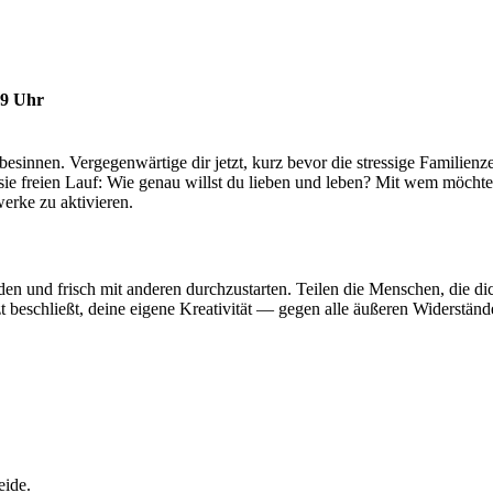
29 Uhr
esinnen. Ver­ge­gen­wär­tige dir jetzt, kurz bevor die stres­sige Fami­li
tasie freien Lauf: Wie genau willst du lieben und leben? Mit wem möch­t
­werke zu aktivieren.
en und frisch mit anderen durch­zu­starten. Teilen die Men­schen, die di
t beschließt, deine eigene Krea­ti­vität — gegen alle äußeren Wider­stän
heide.