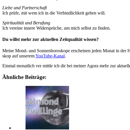
Liebe und Part­ner­schaft
Ich prüfe, mit wem ich in die Ver­bind­lich­keit gehen will.
Spi­ri­tua­lität und Beru­fung
Ich ver­eine innere Wider­sprüche, um mich selbst zu finden.
Du willst mehr zur aktuellen Zeitqualität wissen?
Meine Mond- und Son­nen­ho­ro­skope erscheinen jeden Monat in der Ha
skop auf unserem
You­Tube-Kanal
.
Einmal monat­lich ver mittle ich dir bei meiner Agora mehr zur aktu­elle
Ähnliche Beiträge: