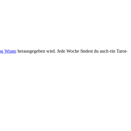
ung Wrage
her­aus­ge­geben wird. Jede Woche fin­dest du auch ein Tarot­