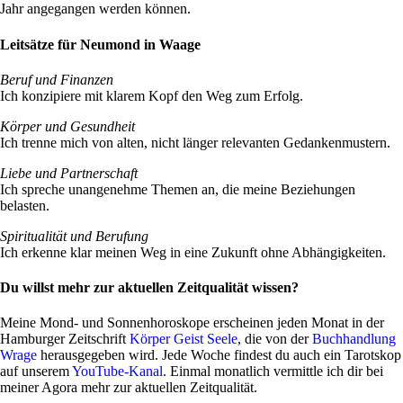
Jahr ange­gangen werden können.
Leitsätze für Neumond in Waage
Beruf und Finanzen
Ich kon­zi­piere mit klarem Kopf den Weg zum Erfolg.
Körper und Gesund­heit
Ich trenne mich von alten, nicht länger rele­vanten Gedankenmustern.
Liebe und Part­ner­schaft
Ich spreche unan­ge­nehme Themen an, die meine Bezie­hungen
belasten.
Spi­ri­tua­lität und Beru­fung
Ich erkenne klar meinen Weg in eine Zukunft ohne Abhängigkeiten.
Du willst mehr zur aktuellen Zeitqualität wissen?
Meine Mond- und Son­nen­ho­ro­skope erscheinen jeden Monat in der
Ham­burger Zeit­schrift
Körper Geist Seele
, die von der
Buch­hand­lung
Wrage
her­aus­ge­geben wird. Jede Woche fin­dest du auch ein Tarot­skop
auf unserem
You­Tube-Kanal
. Einmal monat­lich ver­mittle ich dir bei
meiner Agora mehr zur aktu­ellen Zeitqualität.