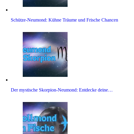
Schütze-Neu­mond: Kühne Träume und Fri­sche Chancen
Der mysti­sche Skor­pion-Neu­mond: Ent­decke deine…