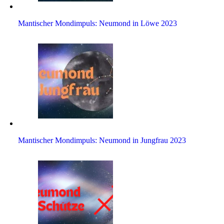
Man­ti­scher Mond­im­puls: Neu­mond in Löwe 2023
Man­ti­scher Mond­im­puls: Neu­mond in Jung­frau 2023