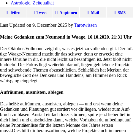
Astrologie
,
Zeitqualität
Teilen
Tweet
Anpinnen
Mail
SMS
Last Updated on 9. Dezember 2025 by
Tarot­wissen
Meine Gedanken zum Neumond in Waage,
16.10.2020, 21:31 Uhr
Der Oktober-Voll­mond zeigt dir, was es jetzt zu voll­enden gilt. Der luf­
tige Waage-Neu­mond macht dir das schwer, denn er erweckt eine
innere Unruhe in dir, die nicht leicht zu besänf­tigen ist. Jetzt bloß nicht
hud­deln! Der Fokus liegt wei­terhin darauf, liegen geblie­bene Pro­jekte
und schwe­bende Themen abzu­schließen. Schließ­lich hat Merkur, der
beweg­liche Gott des Den­kens und Han­delns, am Himmel den Rück­
wärts­gang eingelegt.
Aufräumen, ausmisten, ablegen
Das heißt: auf­räumen, aus­mi­sten, ablegen — und erst wenn deine
Gedanken und Pla­nungen gut sor­tiert vor dir liegen, wieder zum Auf­
bruch zu blasen. Anstatt ein­fach los­zu­stürmen, spüre jetzt lieber tief in
dich hinein und ent­scheiden dann, welche Vor­haben du unbe­dingt auf
deine Prio­ri­tä­ten­liste für die letzten Monate des Jahres setzen
musst.Dies hilft dir her­aus­zu­finden, welche Pro­jekte auch im neuen