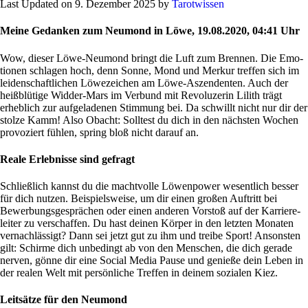
Last Updated on 9. Dezember 2025 by
Tarot­wissen
Meine Gedanken zum Neumond in
Löwe, 19.08.2020, 04:41 Uhr
Wow, dieser Löwe-Neu­mond bringt die Luft zum Brennen. Die Emo­
tionen schlagen hoch, denn Sonne, Mond und Merkur treffen sich im
lei­den­schaft­li­chen Löwezei­chen am Löwe-Aszen­denten. Auch der
heiß­blü­tige Widder-Mars im Ver­bund mit Revo­lu­zerin Lilith trägt
erheb­lich zur auf­ge­la­denen Stim­mung bei. Da schwillt nicht nur dir der
stolze Kamm! Also Obacht: Soll­test du dich in den näch­sten Wochen
pro­vo­ziert fühlen, spring bloß nicht darauf an.
Reale Erlebnisse sind gefragt
Schließ­lich kannst du die macht­volle Löwen­power wesent­lich besser
für dich nutzen. Bei­spiels­weise, um dir einen großen Auf­tritt bei
Bewer­bungs­ge­sprä­chen oder einen anderen Vor­stoß auf der Kar­rie­re­
leiter zu ver­schaffen. Du hast deinen Körper in den letzten Monaten
ver­nach­läs­sigt? Dann sei jetzt gut zu ihm und treibe Sport! Anson­sten
gilt: Schirme dich unbe­dingt ab von den Men­schen, die dich gerade
nerven, gönne dir eine Social Media Pause und genieße dein Leben in
der realen Welt mit per­sön­liche Treffen in deinem sozialen Kiez.
Leitsätze für den Neumond