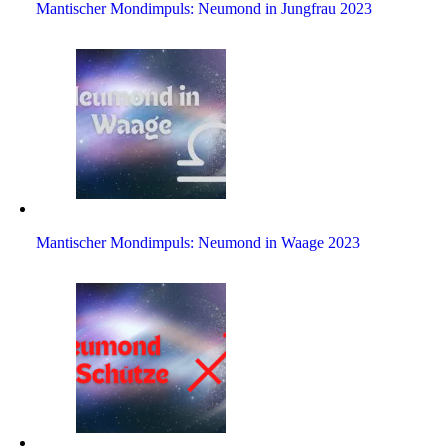
Man­ti­scher Mond­im­puls: Neu­mond in Jung­frau 2023
Man­ti­scher Mond­im­puls: Neu­mond in Waage 2023