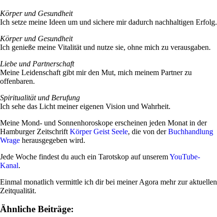
Körper und Gesund­heit
Ich setze meine Ideen um und sichere mir dadurch nach­hal­tigen Erfolg.
Körper und Gesund­heit
Ich genieße meine Vita­lität und nutze sie, ohne mich zu verausgaben.
Liebe und Part­ner­schaft
Meine Lei­den­schaft gibt mir den Mut, mich meinem Partner zu
offenbaren.
Spi­ri­tua­lität und Beru­fung
Ich sehe das Licht meiner eigenen Vision und Wahrheit.
Meine Mond- und Son­nen­ho­ro­skope erscheinen jeden Monat in der
Ham­burger Zeit­schrift
Körper Geist Seele
, die von der
Buch­hand­lung
Wrage
her­aus­ge­geben wird.
Jede Woche fin­dest du auch ein Tarot­skop auf unserem
You­Tube-
Kanal
.
Einmal monat­lich ver­mittle ich dir bei meiner Agora mehr zur aktu­ellen
Zeitqualität.
Ähnliche Beiträge: