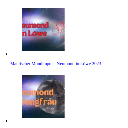
Man­ti­scher Mond­im­puls: Neu­mond in Löwe 2023