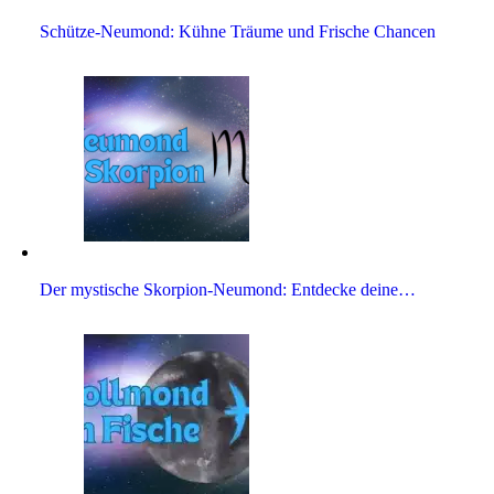
Schütze-Neu­mond: Kühne Träume und Fri­sche Chancen
Der mysti­sche Skor­pion-Neu­mond: Ent­decke deine…