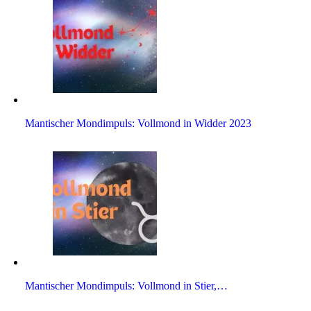
Man­ti­scher Mond­im­puls: Voll­mond in Widder 2023
Man­ti­scher Mond­im­puls: Voll­mond in Stier,…