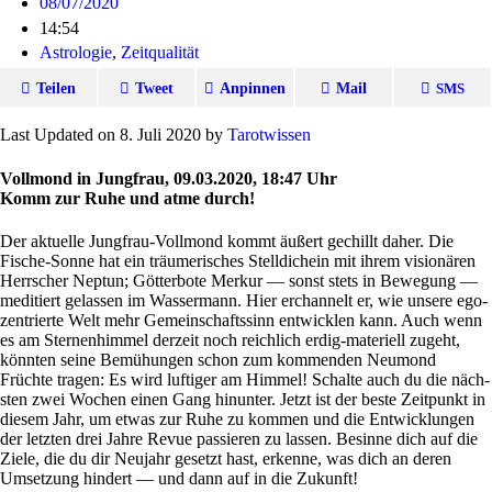
08/07/2020
14:54
Astrologie
,
Zeitqualität
Teilen
Tweet
Anpinnen
Mail
SMS
Last Updated on 8. Juli 2020 by
Tarot­wissen
Vollmond in Jungfrau, 09.03.2020, 18:47 Uhr
Komm zur Ruhe und atme durch!
Der aktu­elle Jung­frau-Voll­mond kommt äußert gechillt daher. Die
Fische-Sonne hat ein träu­me­ri­sches Stell­dichein mit ihrem visio­nären
Herr­scher Neptun; Göt­ter­bote Merkur — sonst stets in Bewe­gung —
medi­tiert gelassen im Was­ser­mann. Hier erchan­nelt er, wie unsere ego-
zen­trierte Welt mehr Gemein­schafts­sinn ent­wicklen kann. Auch wenn
es am Ster­nen­himmel der­zeit noch reich­lich erdig-mate­riell zugeht,
könnten seine Bemü­hungen schon zum kom­menden Neu­mond
Früchte tragen: Es wird luf­tiger am Himmel! Schalte auch du die näch­
sten zwei Wochen einen Gang hin­unter. Jetzt ist der beste Zeit­punkt in
diesem Jahr, um etwas zur Ruhe zu kommen und die Ent­wick­lungen
der letzten drei Jahre Revue pas­sieren zu lassen. Besinne dich auf die
Ziele, die du dir Neu­jahr gesetzt hast, erkenne, was dich an deren
Umset­zung hin­dert — und dann auf in die Zukunft!