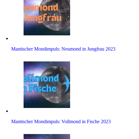
Man­ti­scher Mond­im­puls: Neu­mond in Jung­frau 2023
Man­ti­scher Mond­im­puls: Voll­mond in Fische 2023