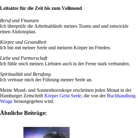
Leitsätze für die Zeit bis zum Vollmond
Beruf und Finanzen
Ich über­prüfe die Arbeits­ab­läufe meines Teams und und ent­wickle
einen Aktionsplan.
Körper und Gesund­heit
Ich bin mit meiner Seele und meinem Körper im Frieden.
Liebe und Part­ner­schaft
Ich fühle mich meinen Lieb­sten auch in der Ferne stark verbunden.
Spi­ri­tua­lität und Beru­fung
Ich ver­traue mich der Füh­rung meiner Seele an.
Meine Mond- und Son­nen­ho­ro­skope erscheinen jeden Monat in der
Ham­burger Zeit­schrift
Körper Geist Seele
, die von der
Buch­hand­lung
Wrage
her­aus­ge­geben wird.
Ähnliche Beiträge: