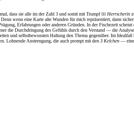
einmal, dass sie alle im der Zahl 3 und somit mit Trumpf
Herr­scherin
z
III
et! Denn wenn eine Karte alte Wunden für mich reprä­sen­tiert, dann siche
Prä­gung, Erfah­rungen oder anderen Gründen. In der Fische­zeit scheint
immer die Durch­drin­gung des Gefühls durch den Ver­stand — die Ana­lys
iten und selbst­be­wussten Hal­tung den Thema gegen­über. Im Ide­al­fall
rden. Loh­nende Anstren­gung, die auch prompt mit den
3 Kel­chen
— einem