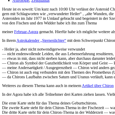
Astrologie
,
Zeitqualität
Heute ist es soweit: Um kurz nach 10:00 Uhr ver­lässt der Aste­roid Chi
gern mit Schlag­worten wie „ver­wun­deter Heiler“ , „alte Wunden, die 
Aste­ro­iden im Jahr 1977 in Umlauf gebracht und begei­stert in der Sze
von den Fischen und den Widder habe ich ihn zum Thema
meiner
Februar-Agora
gemacht. Hierfür habe ich mög­liche wei­tere als 
In ihrem
Astro­ka­lender „Ster­nen­lichter“
mit dem Schwer­punkt Chiron ne
- Heiler ja, aber nicht not­wen­di­ger­weise verwundet
— nicht enden­wol­lende Leiden, die aus Lebens­er­fah­rung resul­tieren,
— etwas in mir, dass nicht sterben kann, aber durchaus dar­unter leide
— Chiron als Symbol der Ganz­heit­lich­keit von Körper und Geist 
— meine Anders­ar­tig­keit / Aus­ge­grenzt­heit — Chiron wird anders ge
— Chiron ist auch eng ver­bunden mit den Themen des Pro­me­theus (Ur
— da Chi­rons Lauf­bahn zwi­schen Saturn und Uranus ver­läuft, kann er
Wei­teres zu diesem Thema kann auch in meinem
Artikel über Chiron
In der Agora habe ich alle Teil­nehmer drei Karten ziehen lassen. Viel
Die erste Karte steht für das Thema deines Geburtschirons.
Die zweite Karte steht für dein Chiron-Thema in der Fische­zeit — was
Die dritte Karte steht für dein Chiron-Thema in der Wid­der­zeit — was