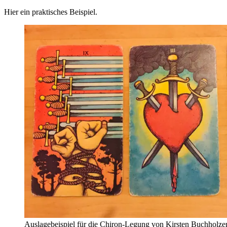
Hier ein prak­ti­sches Beispiel.
Aus­la­ge­bei­spiel für die Chiron-Legung von Kir­sten Buch­hol