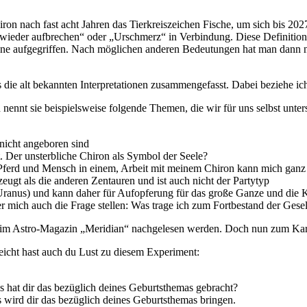
ron nach fast acht Jahren das Tier­kreis­zei­chen Fische, um sich bis 202
wieder auf­bre­chen“ oder „Urschmerz“ in Ver­bin­dung. Diese Defi­ni­ti
ne auf­ge­griffen. Nach mög­li­chen anderen Bedeu­tungen hat man dann ni
die alt bekannten Inter­pre­ta­tionen zusam­men­ge­fasst. Dabei beziehe i
nnt sie bei­spiels­weise fol­gende Themen, die wir für uns selbst unter­
 nicht ange­boren sind
t. Der unsterb­liche Chiron als Symbol der Seele?
— Pferd und Mensch in einem, Arbeit mit meinem Chiron kann mich gan
zeugt als die anderen Zen­tauren und ist auch nicht der Partytyp
anus) und kann daher für Auf­op­fe­rung für das große Ganze und die Kra
 mich auch die Frage stellen: Was trage ich zum Fort­be­stand der Gesell
im Astro-Magazin „Meri­dian“ nach­ge­lesen werden. Doch nun zum Kar
­leicht hast auch du Lust zu diesem Experiment:
 hat dir das bezüg­lich deines Geburts­themas gebracht?
 wird dir das bezüg­lich deines Geburts­themas bringen.