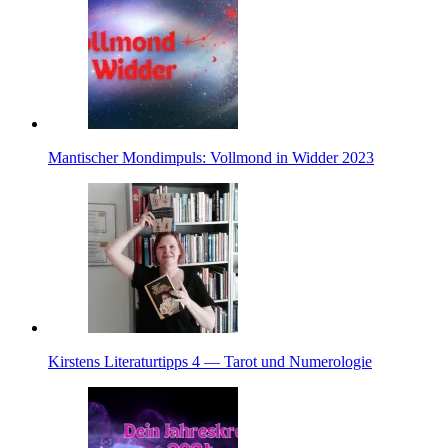
Man­ti­scher Mond­im­puls: Voll­mond in Widder 2023
Kir­stens Lite­ra­tur­tipps 4 — Tarot und Numerologie