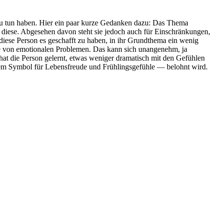
u tun haben. Hier ein paar kurze Gedanken dazu: Das Thema
r diese. Abge­sehen davon steht sie jedoch auch für Ein­schrän­kungen,
 diese Person es geschafft zu haben, in ihr Grund­thema ein wenig
e von emo­tio­nalen Pro­blemen. Das kann sich unan­ge­nehm, ja
 hat die Person gelernt, etwas weniger dra­ma­tisch mit den Gefühlen
 Symbol für Lebens­freude und Früh­lings­ge­fühle — belohnt wird.