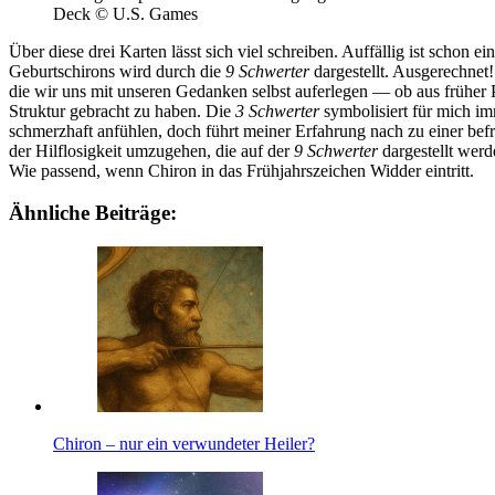
Deck © U.S. Games
Über diese drei Karten lässt sich viel schreiben. Auf­fällig ist schon 
Geburtschi­rons wird durch die
9 Schwerter
dar­ge­stellt. Aus­ge­rechn
die wir uns mit unseren Gedanken selbst auf­er­legen — ob aus früher 
Struktur gebracht zu haben. Die
3 Schwerter
sym­bo­li­siert für mich 
schmerz­haft anfühlen, doch führt meiner Erfah­rung nach zu einer befre
der Hilf­lo­sig­keit umzu­gehen, die auf der
9 Schwerter
dar­ge­stellt we
Wie pas­send, wenn Chiron in das Früh­jahrs­zei­chen Widder eintritt.
Ähnliche Beiträge:
Chiron – nur ein ver­wun­deter Heiler?