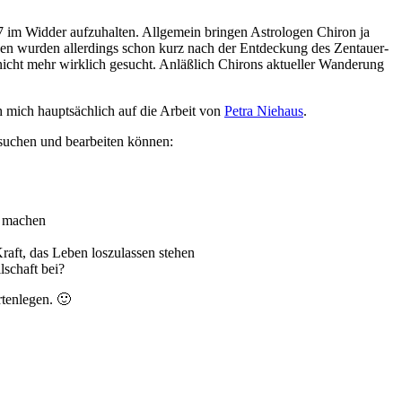
7 im Widder auf­zu­halten. All­ge­mein bringen Astro­logen Chiron ja
onen wurden aller­dings schon kurz nach der Ent­deckung des Zen­tauer-
cht mehr wirk­lich gesucht. Anläß­lich Chi­rons aktu­eller Wan­de­rung
ch mich haupt­säch­lich auf die Arbeit von
Petra Nie­haus
.
su­chen und bear­beiten können:
z machen
ft, das Leben los­zu­lassen stehen
­schaft bei?
tenlegen. 🙂