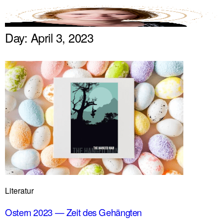
Tarotwissen
Day: April 3, 2023
Blog
Über mich / Kontakt
Die Mantiker
Impressum
Datenschutzerklärung
Blog
Über mich / Kontakt
Die Mantiker
Impressum
Datenschutzerklärung
Literatur
Ostern 2023 — Zeit des Gehängten