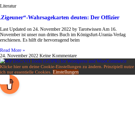
Literatur
„
Zigeuner“-Wahrsagekarten deuten: Der Offizier
Last Updated on 24. November 2022 by Tarot­wissen Am 16.
November ist unser nun drittes Buch im Königs­­furt-Urania-Verlag
erschienen. Es hilft dir her­vor­ra­gend beim
Read More »
24. November 2022
Keine Kommentare
Klicke hier um deine Cookie-Einstellungen zu ändern. Prinzipiell nutze
Einstellungen
ich nur essentielle Cookies.