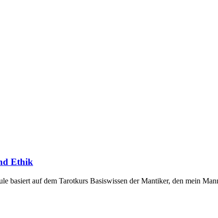
und Ethik
e basiert auf dem Tarot­kurs Basis­wissen der Man­tiker, den mein Mann