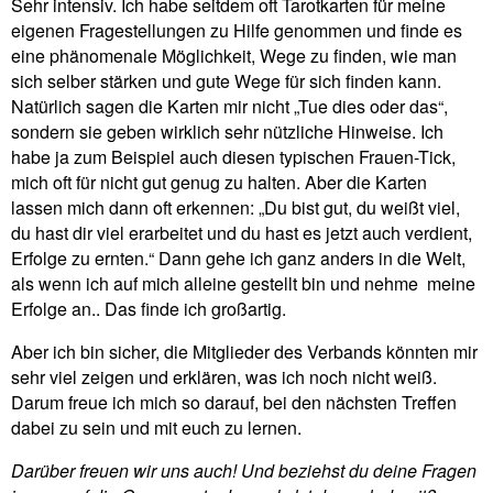
Sehr intensiv. Ich habe seitdem oft Tarot­karten für meine
eigenen Fra­ge­stel­lungen zu Hilfe genommen und finde es
eine phä­no­me­nale Mög­lich­keit, Wege zu finden, wie man
sich selber stärken und gute Wege für sich finden kann.
Natür­lich sagen die Karten mir nicht „Tue dies oder das“,
son­dern sie geben wirk­lich sehr nütz­liche Hin­weise. Ich
habe ja zum Bei­spiel auch diesen typi­schen Frauen-Tick,
mich oft für nicht gut genug zu halten. Aber die Karten
lassen mich dann oft erkennen: „Du bist gut, du weißt viel,
du hast dir viel erar­beitet und du hast es jetzt auch ver­dient,
Erfolge zu ernten.“ Dann gehe ich ganz anders in die Welt,
als wenn ich auf mich alleine gestellt bin und nehme
meine
Erfolge an.. Das finde ich großartig.
Aber ich bin sicher, die Mit­glieder des Ver­bands könnten mir
sehr viel zeigen und erklären, was ich noch nicht weiß.
Darum freue ich mich so darauf, bei den näch­sten Treffen
dabei zu sein und mit euch zu lernen.
Dar­über freuen wir uns auch! Und beziehst du deine Fragen