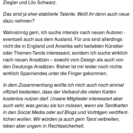
Ziegler und Lilo Schwarz.
Das sind ja eher eta­blierte Talente. Wollt ihr denn auch neue
dazu nehmen?
Wahn­sinnig gern, ich suche intensiv nach neuen Autoren -
even­tuell auch aus dem Aus­land. Für uns sind aller­dings
nicht die in Eng­land und Ame­rika sehr beliebten Künstler-
oder Themen-Tarots inter­es­sant, son­dern ich suche wirk­lich
nach neuen Ansätzen – sowohl vom Design als auch von
den Deu­tungs-Ansätzen. Bisher ist mir leider noch nichts
wirk­lich Span­nendes unter die Finger gekommen.
In dem Zusam­men­hang wollte ich mich auch noch einmal
offi­ziell bedanken, dass der Ver­band die vielen Karten
kostenlos nutzen darf. Unsere Mit­glieder inter­es­siert aber
auch sehr, was genau sie tun müssen, wenn sie Tarot­karten
in den Social Media oder auf Blogs und Vor­trägen ver­öf­fent­
li­chen wollen. Wir würden ja auch gern Tarot ver­breiten,
leben aber ungern in Rechtssicherheit.