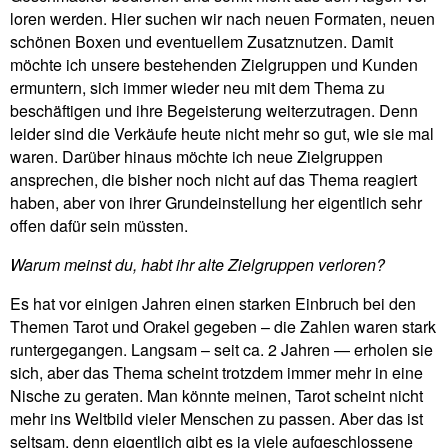
loren werden. Hier suchen wir nach neuen For­maten, neuen
schönen Boxen und even­tu­ellem Zusatz­nutzen. Damit
möchte ich unsere bestehenden Ziel­gruppen und Kunden
ermun­tern, sich immer wieder neu mit dem Thema zu
beschäf­tigen und ihre Begei­ste­rung wei­ter­zu­tragen. Denn
leider sind die Ver­käufe heute nicht mehr so gut, wie sie mal
waren. Dar­über hinaus möchte ich neue Ziel­gruppen
anspre­chen, die bisher noch nicht auf das Thema reagiert
haben, aber von ihrer Grund­ein­stel­lung her eigent­lich sehr
offen dafür sein müssten.
Warum meinst du, habt ihr alte Ziel­gruppen verloren?
Es hat vor einigen Jahren einen starken Ein­bruch bei den
Themen Tarot und Orakel gegeben – die Zahlen waren stark
run­ter­ge­gangen. Langsam – seit ca. 2 Jahren — erholen sie
sich, aber das Thema
scheint
trotzdem immer mehr in eine
Nische zu geraten. Man könnte meinen, Tarot scheint nicht
mehr ins Welt­bild vieler Men­schen zu passen. Aber das ist
seltsam, denn eigent­lich gibt es ja viele auf­ge­schlos­sene