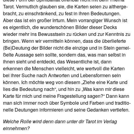
Tarot. Ver­mut­lich glauben sie, die Karten seien zu alt­her­ge­
bracht, zu ein­schrän­kend, zu fest in ihren Bedeu­tungen.
Aber das ist ein großer Irrtum. Mein vor­ran­giger Wunsch ist
es eigent­lich, die wun­der­schönen Bilder dieser Decks
wieder mehr ins Bewusst­sein zu rücken und zur Kenntnis zu
bringen. Wenn wir ver­mit­teln können, dass die über­lie­ferte
(Be)Deutung der Bilder nicht die ein­zige und in Stein gemei­
ßelte Aus­sage sein sollte, son­dern das, was man selbst in
ihnen sieht und ent­deckt, das Wesent­liche ist, dann
erkennen die Men­schen viel­leicht, wie wert­voll die Karten
bei ihrer Suche nach Ant­worten und Lebens­formen sein
können. Ich möchte weg von diesem „Ziehe eine Karte und
lies die Bedeu­tung nach“, und hin zu „Was kann mir diese
Karte für mich und meine Fra­ge­stel­lung sagen?“ Dann kann
man sich immer noch über Sym­bole und Farben und tra­di­tio­
nelle Deu­tungen infor­mieren und seine Gedanken ver­tiefen.
Welche Rolle wird denn dann unter dir Tarot im Verlag
einnehmen?