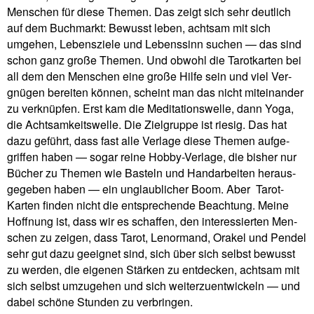
Men­schen für diese Themen. Das zeigt sich sehr deut­lich
auf dem Buch­markt: Bewusst leben, achtsam mit sich
umgehen, Lebens­ziele und Lebens­sinn suchen — das sind
schon ganz große Themen. Und obwohl die Tarot­karten bei
all dem den Men­schen eine große Hilfe sein und viel Ver­
gnügen bereiten können, scheint man das nicht mit­ein­ander
zu ver­knüpfen. Erst kam die Medi­ta­ti­ons­welle, dann Yoga,
die Acht­sam­keits­welle. Die Ziel­gruppe ist riesig. Das hat
dazu geführt, dass fast alle Ver­lage diese Themen auf­ge­
griffen haben — sogar reine Hobby-Ver­lage, die bisher nur
Bücher zu Themen wie Basteln und Hand­ar­beiten her­aus­
ge­geben haben — ein unglaub­li­cher Boom. Aber
Tarot-
Karten finden nicht die ent­spre­chende Beach­tung. Meine
Hoff­nung ist, dass wir es schaffen, den inter­es­sierten Men­
schen zu zeigen, dass Tarot, Lenor­mand, Orakel und Pendel
sehr gut dazu geeignet sind, sich über sich selbst bewusst
zu werden, die eigenen Stärken zu ent­decken, achtsam mit
sich selbst umzu­gehen und sich wei­ter­zu­ent­wickeln — und
dabei schöne Stunden zu verbringen.