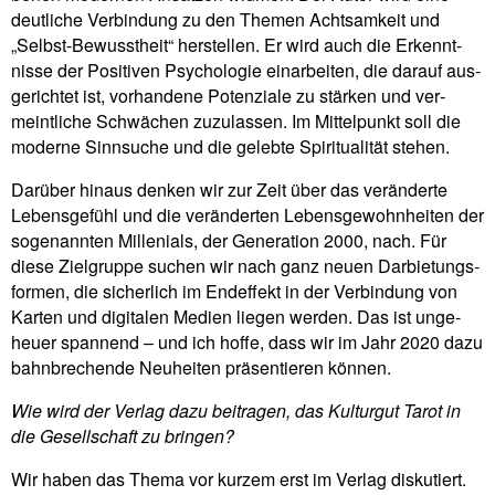
deut­liche Ver­bin­dung zu den Themen Acht­sam­keit und
„Selbst-Bewusst­heit“ her­stellen. Er wird auch die Erkennt­
nisse der Posi­tiven Psy­cho­logie ein­ar­beiten, die darauf aus­
ge­richtet ist, vor­han­dene Poten­ziale zu stärken und ver­
meint­liche Schwä­chen zuzu­lassen. Im Mit­tel­punkt soll die
moderne Sinn­suche und die gelebte Spi­ri­tua­lität stehen.
Dar­über hinaus denken wir zur Zeit über das ver­än­derte
Lebens­ge­fühl und die ver­än­derten Lebens­ge­wohn­heiten der
soge­nannten Mil­le­nials, der Gene­ra­tion 2000, nach. Für
diese Ziel­gruppe suchen wir nach ganz neuen Dar­bie­tungs­
formen, die sicher­lich im End­ef­fekt in der Ver­bin­dung von
Karten und digi­talen Medien liegen werden. Das ist unge­
heuer span­nend – und ich hoffe, dass wir im Jahr 2020 dazu
bahn­bre­chende Neu­heiten prä­sen­tieren können.
Wie wird der Verlag dazu bei­tragen, das Kul­turgut Tarot in
die Gesell­schaft zu bringen?
Wir haben das Thema vor kurzem erst im Verlag dis­ku­tiert.