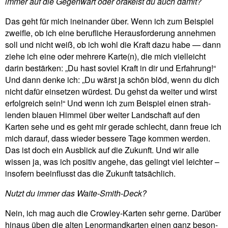
immer auf die Gegen­wart oder ora­kelst du auch damit?
Das geht für mich inein­ander über. Wenn ich zum Bei­spiel
zweifle, ob ich eine beruf­liche Her­aus­for­de­rung annehmen
soll und nicht weiß, ob ich wohl die Kraft dazu habe — dann
ziehe ich eine oder meh­rere Karte(n), die mich viel­leicht
darin bestärken: „Du hast soviel Kraft in dir und Erfah­rung!“
Und dann denke ich: „Du wärst ja schön blöd, wenn du dich
nicht dafür ein­setzen wür­dest. Du gehst da weiter und wirst
erfolg­reich sein!“ Und wenn ich zum Bei­spiel einen strah­
lenden blauen Himmel über weiter Land­schaft auf den
Karten sehe und es geht mir gerade schlecht, dann freue ich
mich darauf, dass wieder bes­sere Tage kommen werden.
Das ist doch ein Aus­blick auf die Zukunft. Und wir alle
wissen ja, was ich positiv angehe, das gelingt viel leichter –
inso­fern beein­flusst das die Zukunft tatsächlich.
Nutzt du immer das Waite-Smith-Deck?
Nein, ich mag auch die Crowley-Karten sehr gerne. Dar­über
hinaus üben die alten Lenor­mandkarten einen ganz beson­