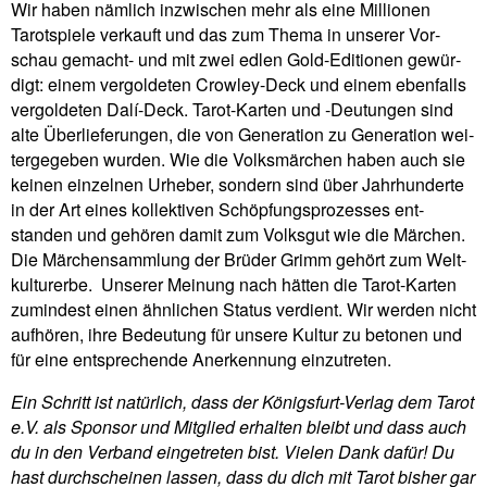
Wir haben näm­lich inzwi­schen mehr als eine Mil­lionen
Tarot­spiele ver­kauft und das zum Thema in unserer Vor­
schau gemacht- und mit zwei edlen Gold-Edi­tionen gewür­
digt: einem ver­gol­deten Crowley-Deck und einem eben­falls
ver­gol­deten Dalí-Deck. Tarot-Karten und ‑Deu­tungen sind
alte Über­lie­fe­rungen, die von Gene­ra­tion zu Gene­ra­tion wei­
ter­ge­geben wurden. Wie die Volks­mär­chen haben auch sie
keinen ein­zelnen Urheber, son­dern sind über Jahr­hun­derte
in der Art eines kol­lek­tiven Schöp­fungs­pro­zesses ent­
standen und gehören damit zum Volksgut wie die Mär­chen.
Die Mär­chen­samm­lung der Brüder Grimm gehört zum Welt­
kul­tur­erbe.
Unserer Mei­nung nach hätten die Tarot-Karten
zumin­dest einen ähn­li­chen Status ver­dient. Wir werden nicht
auf­hören, ihre Bedeu­tung für unsere Kultur zu betonen und
für eine ent­spre­chende Aner­ken­nung einzutreten.
Ein Schritt ist natür­lich, dass der Königs­furt-Verlag dem Tarot
e.V. als Sponsor und Mit­glied erhalten bleibt und dass auch
du in den Ver­band ein­ge­treten bist. Vielen Dank dafür! Du
hast durch­scheinen lassen, dass du dich mit Tarot bisher gar