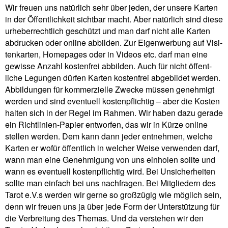
Wir freuen uns natür­lich sehr über jeden, der unsere Karten
in der Öffent­lich­keit sichtbar macht. Aber natür­lich sind diese
urhe­ber­recht­lich geschützt und man darf nicht alle Karten
abdrucken oder online abbilden. Zur Eigen­wer­bung auf Visi­
ten­karten, Home­pages oder in Videos etc. darf man eine
gewisse Anzahl kosten­frei abbilden. Auch für nicht öffent­
liche Legungen dürfen Karten kosten­frei abge­bildet werden.
Abbil­dungen für kom­mer­zi­elle Zwecke müssen geneh­migt
werden und sind even­tuell kosten­pflichtig – aber die Kosten
halten sich in der Regel im Rahmen. Wir haben dazu gerade
ein Richt­li­nien-Papier ent­worfen, das wir in Kürze online
stellen werden. Dem kann dann jeder ent­nehmen, welche
Karten er wofür öffent­lich in wel­cher Weise ver­wenden darf,
wann man eine Geneh­mi­gung von uns ein­holen sollte und
wann es even­tuell kosten­pflichtig wird. Bei Unsi­cher­heiten
sollte man ein­fach bei uns nach­fragen. Bei Mit­glie­dern des
Tarot e.V.s werden wir gerne so groß­zügig wie mög­lich sein,
denn wir freuen uns ja über jede Form der Unter­stüt­zung für
die Ver­brei­tung des Themas. Und da ver­stehen wir den