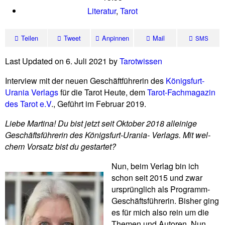
Literatur
,
Tarot
Teilen
Tweet
Anpinnen
Mail
SMS
Last Updated on 6. Juli 2021 by
Tarot­wissen
Inter­view mit der neuen Geschäft­füh­rerin des
Königs­furt-
Urania Ver­lags
für die Tarot Heute, dem
Tarot-Fach­ma­gazin
des Tarot e.V
., Geführt im Februar 2019.
Liebe Mar­tina! Du bist jetzt seit Oktober 2018 allei­nige
Geschäfts­füh­rerin des Königs­furt-Urania- Ver­lags. Mit wel­
chem Vor­satz bist du gestartet?
Nun, beim Verlag bin ich
schon seit 2015 und zwar
ursprüng­lich als Pro­gramm-
Geschäfts­füh­rerin. Bisher ging
es für mich also rein um die
Themen und Autoren. Nun