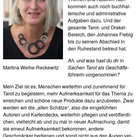
kommen auch noch buch­hal­
te­ri­sche und admi­ni­stra­tive
Auf­gaben dazu. Und der
gesamte Tarot- und Orakel-
Bereich, den Johannes Fiebig
bis zu seinem Abschied in
den Ruhe­stand betreut hat.
Ah, und was hast du dir in
Mar­tina Weihe-Reckewitz
Sachen Tarot als Geschäfts­
füh­rerin vor­ge­nommen?
Mein Ziel ist es, Men­schen wei­terhin und zuneh­mend für
Tarot zu begei­stern, mehr Auf­merk­sam­keit für das Thema zu
errei­chen und schöne neue Pro­dukte dazu anzu­bieten. Zwar
werden wir die „alten Schätze“, also die ein­ge­führten
Autoren und Kar­ten­decks, wei­terhin pflegen und ver­öf­fent­li­
chen, viel­leicht ab und zu mal in neuer Auf­ma­chung, damit
sie erneut Auf­merk­sam­keit bekommen, andere
Geschmäcker bedienen und somit nicht aus den Augen ver­