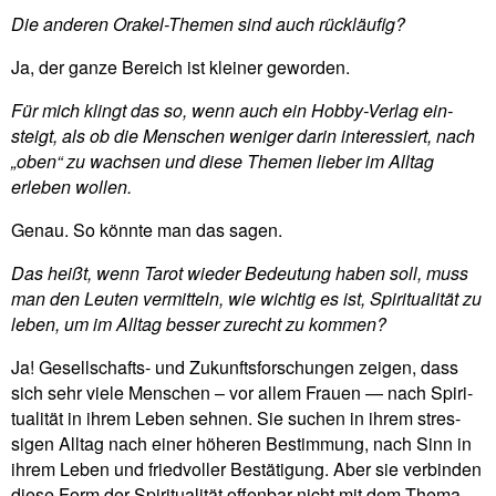
Die anderen Orakel-Themen sind auch rückläufig?
Ja, der ganze Bereich ist kleiner geworden.
Für mich klingt das so, wenn auch ein Hobby-Verlag ein­
steigt, als ob die Men­schen weniger darin inter­es­siert, nach
„oben“ zu wachsen und diese Themen lieber im Alltag
erleben wollen.
Genau. So könnte man das sagen.
Das heißt, wenn Tarot wieder Bedeu­tung haben soll, muss
man den Leuten ver­mit­teln, wie wichtig es ist, Spi­ri­tua­lität zu
leben, um im Alltag besser zurecht zu kommen?
Ja! Gesell­schafts- und Zukunfts­for­schungen zeigen, dass
sich sehr viele Men­schen – vor allem Frauen — nach Spi­ri­
tua­lität in ihrem Leben sehnen. Sie suchen in ihrem stres­
sigen Alltag nach einer höheren Bestim­mung, nach Sinn in
ihrem Leben und fried­voller Bestä­ti­gung. Aber sie ver­binden
diese Form der Spi­ri­tua­lität offenbar nicht mit dem Thema