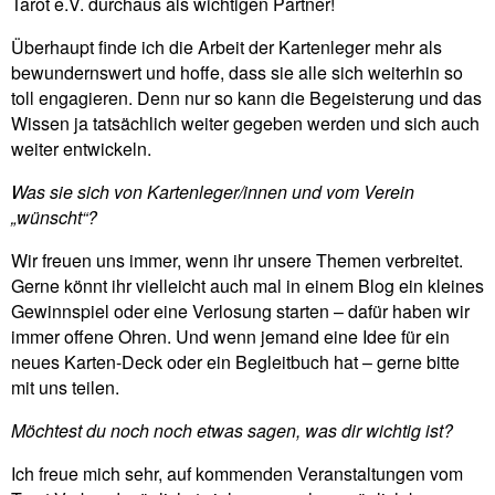
Tarot e.V. durchaus als wich­tigen Partner!
Über­haupt finde ich die Arbeit der Kar­ten­leger mehr als
bewun­derns­wert und hoffe, dass sie alle sich wei­terhin so
toll enga­gieren. Denn nur so kann die Begei­ste­rung und das
Wissen ja tat­säch­lich weiter gegeben werden und sich auch
weiter ent­wickeln.
Was sie sich von Kartenleger/innen und vom Verein
„wünscht“?
Wir freuen uns immer, wenn ihr unsere Themen ver­breitet.
Gerne könnt ihr viel­leicht auch mal in einem Blog ein kleines
Gewinn­spiel oder eine Ver­lo­sung starten – dafür haben wir
immer offene Ohren. Und wenn jemand eine Idee für ein
neues Karten-Deck oder ein Begleit­buch hat – gerne bitte
mit uns teilen.
Möch­test du noch noch etwas sagen, was dir wichtig ist?
Ich freue mich sehr, auf kom­menden Ver­an­stal­tungen vom