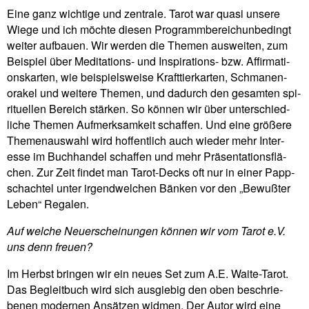
Eine ganz wich­tige und zen­trale. Tarot war quasi unsere
Wiege und ich möchte diesen Pro­gramm­be­rei­chun­be­dingt
weiter auf­bauen. Wir werden die Themen aus­weiten, zum
Bei­spiel über Medi­ta­tions- und Inspi­ra­tions- bzw. Affir­ma­ti­
ons­karten, wie bei­spiels­weise Kraft­tier­karten, Schma­nen­
orakel und wei­tere Themen, und dadurch den gesamten spi­
ri­tu­ellen Bereich stärken. So können wir über unter­schied­
liche Themen Auf­merk­sam­keit schaffen. Und eine grö­ßere
The­men­aus­wahl wird hof­fent­lich auch wieder mehr Inter­
esse im Buch­handel schaffen und mehr Prä­sen­ta­ti­ons­flä­
chen. Zur Zeit findet man Tarot-Decks oft nur in einer Papp­
schachtel unter irgend­wel­chen Bänken vor den „Bewußter
Leben“ Regalen.
Auf welche Neu­erschei­nungen können wir vom Tarot e.V.
uns denn freuen?
Im Herbst bringen wir ein neues Set zum A.E. Waite-Tarot.
Das Begleit­buch wird sich aus­giebig den oben beschrie­
benen modernen Ansätzen widmen. Der Autor wird eine