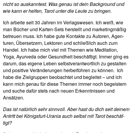
nicht so aus­kann­test. Was genau ist dein Back­ground und
wie kann er helfen, Tarot unter die Leute zu bringen.
Ich arbeite seit 30 Jahren im Ver­lags­wesen. Ich weiß, wie
man Bücher und Karten-Sets her­stellt und mar­ke­ting­mäßig
betreuen muss. Ich habe gute Kon­takte zu Autoren, Agen­
turen, Über­set­zern, Lek­toren und schließ­lich auch zum
Handel. Ich habe mich viel mit Themen wie Medi­ta­tion,
Yoga, Ayur­veda oder Gesund­heit beschäf­tigt. Immer ging es
darum, das eigene Leben selbst­ver­ant­wort­lich zu gestalten
und posi­tive Ver­än­de­rungen her­bei­führen zu können.
Ich
habe die Ziel­gruppen beob­achtet und begleitet – und ich
kann mich genau für diese Themen immer noch begei­stern
und suche dafür stets nach neuen Erkennt­nissen und
Ansätzen.
Das ist natür­lich sehr sinn­voll. Aber hast du dich seit deinem
Antritt bei Königs­furt-Urania auch selbst mit Tarot beschäf­
tigt?