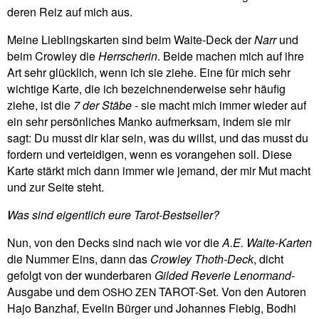
deren Reiz auf mich aus.
Meine Lieb­lings­karten sind beim Waite-Deck der
Narr
und
beim Crowley die
Herr­scherin
. Beide machen mich auf ihre
Art sehr glück­lich, wenn ich sie ziehe. Eine für mich sehr
wich­tige Karte, die ich bezeich­nen­der­weise sehr häufig
ziehe, ist die
7 der Stäbe
- sie macht mich immer wieder auf
ein sehr per­sön­li­ches Manko auf­merksam, indem sie mir
sagt: Du musst dir klar sein, was du willst, und das musst du
for­dern und ver­tei­digen, wenn es vor­an­gehen soll. Diese
Karte stärkt mich dann immer wie jemand, der mir Mut macht
und zur Seite steht.
Was sind eigent­lich eure Tarot-Bestseller?
Nun, von den Decks sind nach wie vor die
A.E. Waite-Karten
die Nummer Eins, dann das
Crowley Thoth-Deck
, dicht
gefolgt von der wun­der­baren
Gilded Reverie Lenor­mand-
Aus­gabe und dem
TAROT-Set. Von den Autoren
OSHO
ZEN
Hajo Banzhaf, Evelin Bürger und Johannes Fiebig, Bodhi