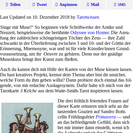
Teilen
Tweet
Anpinnen
Mail
SMS
Last Updated on 10. Dezember 2018 by
Tarot­wissen
„
Singe mir Muse!“ So beginnen viele Schrift­werke der Antike und
Neu­zeit, bei­spiels­weise die berühmte
Odyssee von Homer
. Die Anru­
fung der zahl­rei­chen schön­gei­stigen Töchter des Zeus — ihre Zahl
schwankt in der Über­lie­fe­rung zwi­schen 3 und 10- und der Göttin der
Erin­ne­rung, Mne­mo­syne, war und ist für viele Künstler/innen Grund­
vor­aus­set­zung, um ihr Oeuvre zu gebären. Denn nur der gnä­dige
Musen­kuss bringt ihre Kunst zum fließen.
Auch du kannst dich mit Hilfe der Karten von der Muse küssen lassen.
Du hast krea­tives Pro­jekt, kennst dein Thema aber bist dir unsi­cher,
welche Form du ihm geben willst? Dann pro­biere doch einmal das fol­
gende, von mir erdachte Aus­la­ge­sy­stem. Dafür habe ich mich von der
Tarot­karte
3 Kelche
aus dem Waite-Smith-Tarot inspi­rieren lassen.
Die drei fröh­lich fei­ernden Frauen auf
dieser Karte erin­nern mich sehr an die
tan­zenden Gra­zien auf Sandro Bot­ti­
cellis Früh­lings­feier
Pri­ma­vera
— und
an das befrie­di­gende Gefühl, dass sich
bei mir immer dann ein­stellt, wenn ich
die Auf­merk­sam­keit der Göt­tinnen