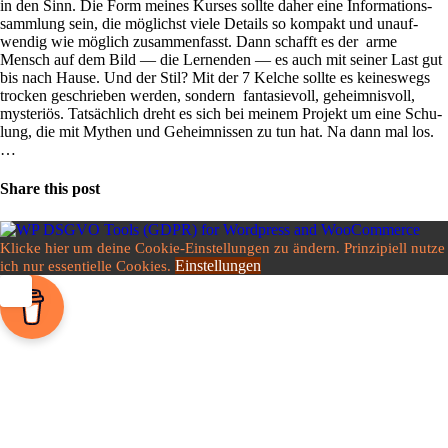
in den Sinn. Die Form meines Kurses sollte daher eine Infor­ma­ti­ons­
samm­lung sein, die mög­lichst viele Details so kom­pakt und unauf­
wendig wie mög­lich zusam­men­fasst. Dann schafft es der arme
Mensch auf dem Bild — die Ler­nenden — es auch mit seiner Last gut
bis nach Hause. Und der Stil? Mit der 7 Kelche sollte es kei­nes­wegs
trocken geschrieben werden, son­dern fan­ta­sie­voll, geheim­nis­voll,
myste­riös. Tat­säch­lich dreht es sich bei meinem Pro­jekt um eine Schu­
lung, die mit Mythen und Geheim­nissen zu tun hat. Na dann mal los.
…
Share this post
Klicke hier um deine Cookie-Einstellungen zu ändern. Prinzipiell nutze
Einstellungen
ich nur essentielle Cookies.