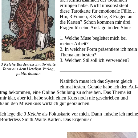
errungen habe. Nicht umsonst steht
diese Tarot­karte für emo­tio­nale Fülle…
Hm, 3 Frauen, 3 Kelche, 3 Fragen an
die Karten? Schon kommen mir drei
Fragen für eine Aus­lage in den Sinn:
1. Welche Muse begleitet mich bei
meiner Arbeit?
2. In wel­cher Form prä­sen­tiere ich mein
Thema am besten?
3. Wel­chen Stil soll ich verwenden?
3 Kelche Bor­der­less Smith-Waite
Tarot aus dem Llewllyn-Verlag,
——————————–
public domain
Natür­lich muss ich das System gleich
einmal testen. Gerade habe ich den Auf­
trag bekommen, eine Online-Schu­lung zu schreiben. Das Thema ist
mir klar, aber ich habe solch einen Kurs noch nie geschrieben und
kann den Musen­kuss wirk­lich gut gebrauchen.
Ich lege die
3 Kelche
als Fokus­karte vor mich. Dann mische ich meine
Bor­der­less Smith-Waite-Karten. Das Ergebnis?