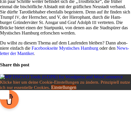
Ein paar Schritte weiter befindet sich die „Trost­brücke“, die früher
einmal die bischöf­liche Alt­stadt mit der gräf­li­chen Neu­stadt ver­band.
Sie dürfte Tarot­lieb­haber eben­falls begei­stern. Denn auf ihr finden sich
Trumpf
, der Herr­scher, und V, der Hiero­phant, durch die Ham­
IV
burger Grün­der­väter St. Ansgar und Graf Adolph
ver­treten. Die
III
Brücke bietet einen der Start­punkt, von denen aus die Stadt­spürer das
Mysti­sches Ham­burg erfor­schen werden.
Du willst zu diesem Thema auf dem Lau­fenden bleiben? Dann abon­
niere ein­fach die
Face­book­seite Mysti­sches Ham­burg
oder den
News­
letter der Man­tiker
.
Share this post
Klicke hier um deine Cookie-Einstellungen zu ändern. Prinzipiell nutze
Einstellungen
ich nur essentielle Cookies.