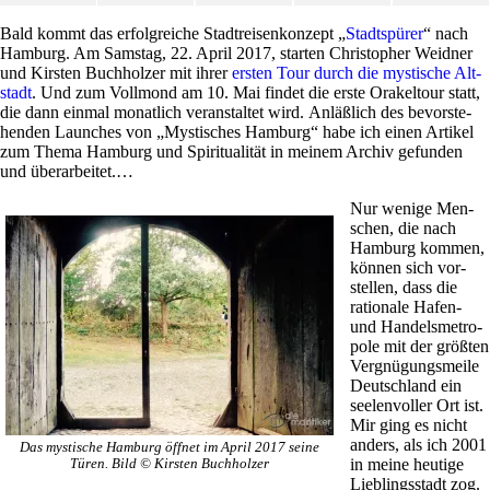
Bald kommt das erfolg­reiche Stadt­rei­sen­kon­zept „
Stadt­spürer
“ nach
Ham­burg. Am Samstag, 22. April 2017, starten Chri­sto­pher Weidner
und Kir­sten Buch­holzer mit ihrer
ersten Tour durch die mysti­sche Alt­
stadt
. Und zum Voll­mond am 10. Mai findet die erste Ora­kel­tour statt,
die dann einmal monat­lich ver­an­staltet wird. Anläß­lich des bevor­ste­
henden Laun­ches von „Mysti­sches Ham­burg“ habe ich einen Artikel
zum Thema Ham­burg und Spi­ri­tua­lität in meinem Archiv gefunden
und überarbeitet.…
Nur wenige Men­
schen, die nach
Ham­burg kommen,
können sich vor­
stellen, dass die
ratio­nale Hafen-
und Han­dels­me­tro­
pole mit der größten
Ver­gnü­gungs­meile
Deutsch­land ein
see­len­voller Ort ist.
Mir ging es nicht
anders, als ich 2001
Das mysti­sche Ham­burg öffnet im April 2017 seine
in meine heu­tige
Türen. Bild © Kir­sten Buchholzer
Lieb­lings­stadt zog.