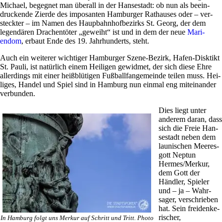
Michael, begegnet man überall in der Han­se­stadt: ob nun als beein­
druckende Zierde des impo­santen Ham­burger Rat­hauses oder – ver­
steckter – im Namen des Haup­bahn­hof­be­zirks St. Georg, der dem
legen­dären Dra­chen­töter „geweiht“ ist und in dem der neue
Mari­
endom
, erbaut Ende des 19. Jahr­hun­derts, steht.
Auch ein wei­terer wich­tiger Ham­burger Szene-Bezirk, Hafen-Disk­tikt
St. Pauli, ist natür­lich einem Hei­ligen gewidmet, der sich diese Ehre
aller­dings mit einer heiß­blü­tigen Fuß­ball­fan­ge­meinde teilen muss. Hei­
liges, Handel und Spiel sind in Ham­burg nun einmal eng mit­ein­ander
verbunden.
Dies liegt unter
anderem daran, dass
sich die Freie Han­
se­stadt neben dem
lau­ni­schen Mee­res­
gott Neptun
Hermes/Merkur,
dem Gott der
Händler, Spieler
und – ja – Wahr­
sager, ver­schrieben
hat. Sein frei­den­ke­
ri­scher,
In Ham­burg folgt uns Merkur auf Schritt und Tritt. Photo