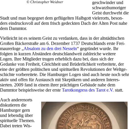
© Chri­sto­pher Weidner
geschwinder und
schwarz­hu­mo­riger
Geist durch­weht die
Stadt und man begegnet dem geflü­gelten Halb­gott vie­ler­orts, beson­
ders ein­drucks­voll auf dem frisch gedeckten Dach der Alten Post nahe
dem Dammtor.
Viel­leicht ist es seinem Geist zu ver­danken, dass in der alt­städ­ti­schen
Großen Bäcker­straße am 6. Dezember 1737 Deutsch­lands erste Frei­
mau­rer­loge „
Absalom zu den drei Nes­seln
“ gegründet wurde. Ihr
folgten in kurzen Abständen deutsch­land­weit zahl­reiche wei­tere
Logen. Ihre Mit­glieder trugen erheb­lich dazu bei, dass sich der
Gedanke von Frei­heit, Gleich­heit und Brü­der­lich­keit ver­brei­tete, der
eine der größten poli­ti­schen und spi­ri­tu­ellen Revo­lu­tionen der Welt­ge­
schichte vor­be­rei­tete. Die Ham­burger Logen sind auch heute noch sehr
aktiv und offen für Aus­tausch mit Skep­ti­kern und anderen Inter­es­
sierten. 2009 fand in einem ihrer präch­tigen Gebäude nahe dem
Dammtor bei­spiels­weise der erste
Tarot­kon­gress des Tarot e.V.
statt.
Auch ande­ren­orts
dis­ku­tieren die
Ham­burger gern
und lebendig über
spi­ri­tu­elle Themen.
Dabei treten Wis­