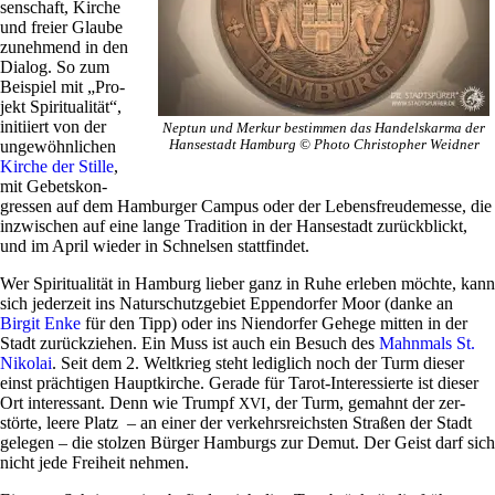
sen­schaft, Kirche
und freier Glaube
zuneh­mend in den
Dialog. So zum
Bei­spiel mit „Pro­
jekt Spi­ri­tua­lität“,
initi­iert von der
Neptun und Merkur bestimmen das Han­dels­k­arma der
unge­wöhn­li­chen
Han­se­stadt Ham­burg © Photo Chri­sto­pher Weidner
Kirche der Stille
,
mit Gebets­kon­
gressen auf dem Ham­burger Campus oder der Lebens­freu­de­messe, die
inzwi­schen auf eine lange Tra­di­tion in der Han­se­stadt zurück­blickt,
und im April wieder in Schnelsen stattfindet.
Wer Spi­ri­tua­lität in Ham­burg lieber ganz in Ruhe erleben möchte, kann
sich jeder­zeit ins Natur­schutz­ge­biet Eppen­dorfer Moor (danke an
Birgit Enke
für den Tipp) oder ins Nien­dorfer Gehege mitten in der
Stadt zurück­ziehen. Ein Muss ist auch ein Besuch des
Mahn­mals St.
Nikolai
. Seit dem 2. Welt­krieg steht ledig­lich noch der Turm dieser
einst präch­tigen Haupt­kirche. Gerade für Tarot-Inter­es­sierte ist dieser
Ort inter­es­sant. Denn wie Trumpf
, der Turm, gemahnt der zer­
XVI
störte, leere Platz – an einer der ver­kehrs­reich­sten Straßen der Stadt
gelegen – die stolzen Bürger Ham­burgs zur Demut. Der Geist darf sich
nicht jede Frei­heit nehmen.