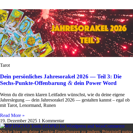
Tarot
Dein persönliches Jahresorakel 2026 — Teil 3: Die
&
Sechs-Punkte-Offenbarung
dein Power Word
Wenn du dir einen klaren Leit­faden wünschst, wie du deine eigene
Jah­res­le­gung — dein Jah­res­orakel 2026 — gestalten kannst – egal ob
mit Tarot, Lenor­mand, Runen
Read More »
19. Dezember 2025
1 Kommentar
Klicke hier um deine Cookie-Einstellungen zu ändern. Prinzipiell nutze