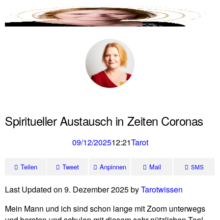
Tarotwissen
Spiritueller Austausch in Zeiten Coronas
09/12/2025
12:21
Tarot
Teilen
Tweet
Anpinnen
Mail
SMS
Last Updated on 9. Dezember 2025 by
Tarot­wissen
Mein Mann und ich sind schon lange mit Zoom unter­wegs
und beraten und schulen mit diesem sehr nütz­li­chen Tool.