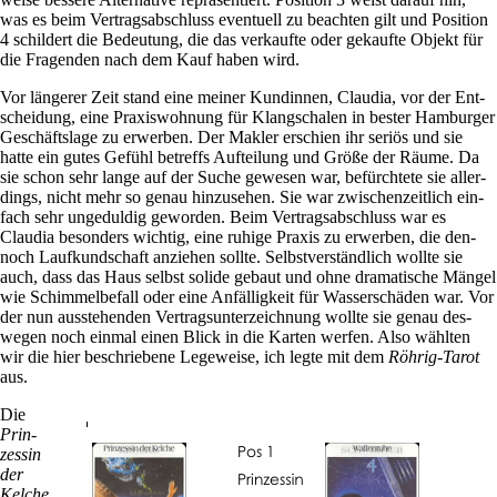
was es beim Ver­trags­ab­schluss even­tuell zu beachten gilt und Posi­tion
4 schil­dert die Bedeu­tung, die das ver­kaufte oder gekaufte Objekt für
die Fra­genden nach dem Kauf haben wird.
Vor län­gerer Zeit stand eine meiner Kun­dinnen, Claudia, vor der Ent­
schei­dung, eine Pra­xis­woh­nung für Klang­schalen in bester Ham­burger
Geschäfts­lage zu erwerben. Der Makler erschien ihr seriös und sie
hatte ein gutes Gefühl betreffs Auf­tei­lung und Größe der Räume. Da
sie schon sehr lange auf der Suche gewesen war, befürch­tete sie aller­
dings, nicht mehr so genau hin­zu­sehen. Sie war zwi­schen­zeit­lich ein­
fach sehr unge­duldig geworden. Beim Ver­trags­ab­schluss war es
Claudia beson­ders wichtig, eine ruhige Praxis zu erwerben, die den­
noch Lauf­kund­schaft anziehen sollte. Selbst­ver­ständ­lich wollte sie
auch, dass das Haus selbst solide gebaut und ohne dra­ma­ti­sche Mängel
wie Schim­mel­be­fall oder eine Anfäl­lig­keit für Was­ser­schäden war. Vor
der nun aus­ste­henden Ver­trags­un­ter­zeich­nung wollte sie genau des­
wegen noch einmal einen Blick in die Karten werfen. Also wählten
wir die hier beschrie­bene Lege­weise, ich legte mit dem
Röhrig-Tarot
aus.
Die
Prin­
zessin
der
Kelche