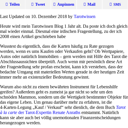
Teilen
Tweet
Anpinnen
Mail
SMS
Last Updated on 10. Dezember 2018 by
Tarot­wissen
Heute wird mein Tarot­wissen Blog 1 Jahr alt. Da poste ich doch gleich
mal wieder einmal. Diesmal eine irdi­schen Fra­ge­stel­lung, zu der ich
2008 einen Artikel geschrieben habe
Wuss­test du eigent­lich, dass die Karten häufig zu Rate gezogen
werden, wenn es ums Kaufen oder Ver­kaufen geht? Ob Wert­pa­piere,
Autos oder natür­lich Immo­bi­lien – gern werden mit Hilfe des Tarot die
Abschluss­aus­sichten über­prüft. Auch wenn mir per­sön­lich diese Art
der Fra­ge­stel­lung sehr profan erscheint, kann ich ver­stehen, dass der
bedachte Umgang mit mate­ri­ellen Werten gerade in der heu­tigen Zeit
immer mehr an exi­sten­zi­eller Bedeu­tung gewinnt.
Warum also nicht zu einem bewährten Instru­ment für Lebens­hilfe
greifen? Außerdem geht es zumeist ja gar nicht so sehr um den
schnöden Mammon, son­dern um die Wer­tig­keit bestimmter Objekte für
das eigene Leben. Um genau dar­über mehr zu erfahren, ist die
4‑Karten-Legung „Kauf / Ver­kauf“ sehr dien­lich, die dem Buch
Tarot
à la carte
der Tarot-Expertin Renate Anraths
ent­stammt. Natür­lich
kann sie aber auch bei völlig unemo­tio­nalen Finanz­ent­schei­dungen
her­an­ge­zogen werden.