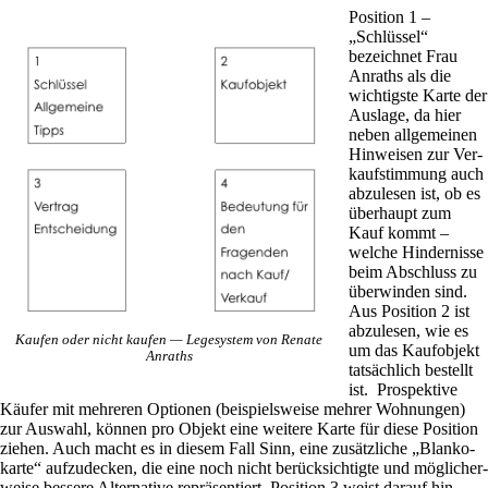
Posi­tion 1 –
„Schlüssel“
bezeichnet Frau
Anraths als die
wich­tigste Karte der
Aus­lage, da hier
neben all­ge­meinen
Hin­weisen zur Ver­
kaufstim­mung auch
abzu­lesen ist, ob es
über­haupt zum
Kauf kommt –
welche Hin­der­nisse
beim Abschluss zu
über­winden sind.
Aus Posi­tion 2 ist
abzu­lesen, wie es
Kaufen oder nicht kaufen — Lege­sy­stem von Renate
um das Kauf­ob­jekt
Anraths
tat­säch­lich bestellt
ist. Pro­spek­tive
Käufer mit meh­reren Optionen (bei­spiels­weise mehrer Woh­nungen)
zur Aus­wahl, können pro Objekt eine wei­tere Karte für diese Posi­tion
ziehen. Auch macht es in diesem Fall Sinn, eine zusätz­liche „Blan­ko­
karte“ auf­zu­decken, die eine noch nicht berück­sich­tigte und mög­li­cher­
weise bes­sere Alter­na­tive reprä­sen­tiert. Posi­tion 3 weist darauf hin,