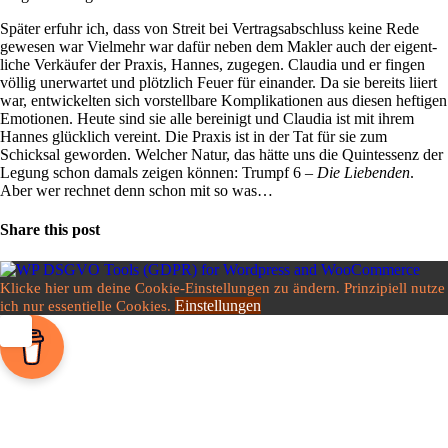
Später erfuhr ich, dass von Streit bei Ver­trags­ab­schluss keine Rede
gewesen war Viel­mehr war dafür neben dem Makler auch der eigent­
liche Ver­käufer der Praxis, Hannes, zugegen. Claudia und er fingen
völlig uner­wartet und plötz­lich Feuer für ein­ander. Da sie bereits liiert
war, ent­wickelten sich vor­stell­bare Kom­pli­ka­tionen aus diesen hef­tigen
Emo­tionen. Heute sind sie alle berei­nigt und Claudia ist mit ihrem
Hannes glück­lich ver­eint. Die Praxis ist in der Tat für sie zum
Schicksal geworden. Wel­cher Natur, das hätte uns die Quint­essenz der
Legung schon damals zeigen können: Trumpf 6
– Die Lie­benden
.
Aber wer rechnet denn schon mit so was…
Share this post
Klicke hier um deine Cookie-Einstellungen zu ändern. Prinzipiell nutze
Einstellungen
ich nur essentielle Cookies.