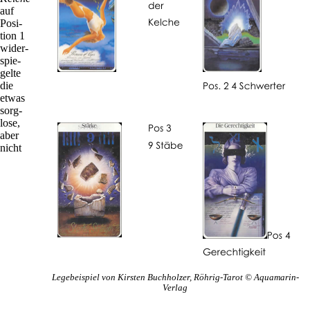
auf
Posi­
tion 1
wider­
spie­
gelte
die
etwas
sorg­
lose,
aber
nicht
Lege­bei­spiel von Kir­sten Buch­holzer, Röhrig-Tarot © Aquamarin-
Verlag