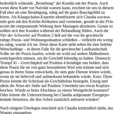
bedroh­lich wir­kende „Bezie­hung“ der Kundin mit der Praxis. Auch
wenn diese Karte vor Nai­vität warnen kann, erschien sie uns in diesem
Fall eher als eine Bestä­ti­gung, ruhig auf ihr gutes Bauch­ge­fühl zu
hören. Als Klang­schalen-Expertin iden­ti­fi­zierte sich Claudia sowieso
sehr gern mit den Kelche-Hof­karten und ver­meinte, gerade in der
Prin­
zessin
die ent­span­nende Wir­kung ihrer Mas­sagen abzu­lesen. Genau so
sollten sich ihre Kunden wäh­rend der Behand­lung fühlen. Auch die
Vier der Schwerter
auf Posi­tion 2 ließ auf die von ihr gewünscht
ruhige Praxis- und Woh­nungs­si­tua­tion schließen – viel­leicht ein wenig
zu ruhig, warnte ich sie. Denn diese Karte steht selten für eine belebte
Wirt­schaft­lage – in ihrem Falle für die gewünschte Lauf­kund­schaft.
Sollte sie die Praxis kaufen, würde sie wohl auf andere Maß­nahmen
zurück­greifen müssen, um ihr Geschäft lebendig zu halten. Den­noch:
Trumpf
–
Gerech­tig­keit
auf Posi­tion 4 bestä­tigte uns beiden, dass
XI
diese Praxis für sie von ganz beson­derem Wert sein könnte und sich
genau in ihrem Sinne ent­wickeln, ihr stets gute Dienste lei­sten würde,
wenn sie sie lie­be­voll und auf­merksam behan­deln würde. Kurz: Diese
Praxis könnte ihr Schicksal als Geschäfts­frau besie­geln. Einzig und
allein die
Neun der Stäbe
auf Posi­tion 3 berei­tete uns etwas Kopf­zer­
bre­chen. Würde es beim Abschluss zu einem Wort­ge­fecht kommen?
Oder könnte die Unter­zeich­nung bei Claudia auf­ge­staute Ener­gie­po­
ten­tiale frei­setzen, die ihre Arbeit zusätz­lich anfeuern würden?
Nach einigem Über­legen ent­schied sich Claudia letzt­end­lich dafür, das
Wagnis einzugehen.